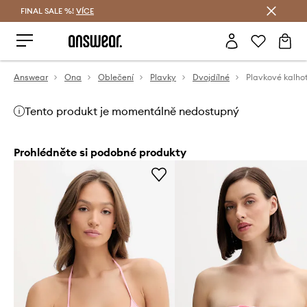
FINAL SALE %!
VÍCE
Ušetřete s Answear Club
Answear
Ona
Oblečení
Plavky
Dvojdílné
Tento produkt je momentálně nedostupný
Prohlédněte si podobné produkty