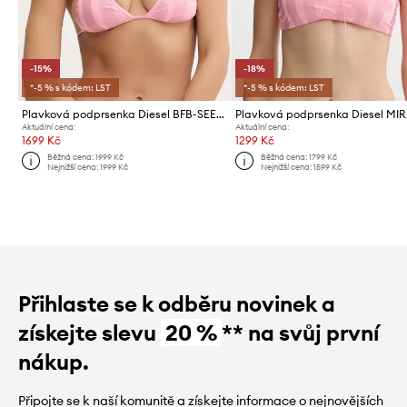
-15%
-18%
*-5 % s kódem: LST
*-5 % s kódem: LST
Plavková podprsenka Diesel BFB-SEES-A BRA
Aktuální cena:
Aktuální cena:
1699 Kč
1299 Kč
Běžná cena:
1999 Kč
Běžná cena:
1799 Kč
Nejnižší cena:
1999 Kč
Nejnižší cena:
1599 Kč
Přihlaste se k odběru novinek a
získejte slevu
20 %
** na svůj první
nákup.
Připojte se k naší komunitě a získejte informace o nejnovějších