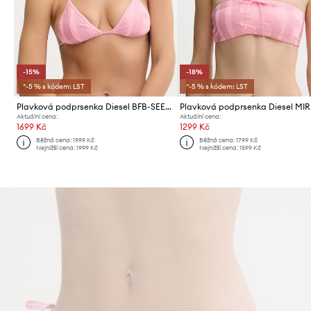
-15%
-18%
*-5 % s kódem: LST
*-5 % s kódem: LST
Plavková podprsenka Diesel BFB-SEES-A BRA
Aktuální cena:
Aktuální cena:
1699 Kč
1299 Kč
Běžná cena:
1999 Kč
Běžná cena:
1799 Kč
Nejnižší cena:
1999 Kč
Nejnižší cena:
1599 Kč