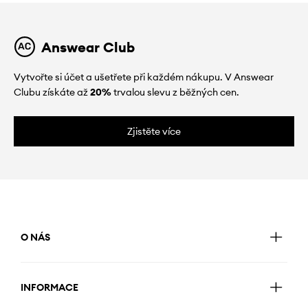
Answear Club
Vytvořte si účet a ušetřete při každém nákupu. V Answear
Clubu získáte až
20%
trvalou slevu z běžných cen.
Zjistěte více
O NÁS
INFORMACE