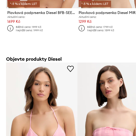
*-5 % s kódem: LST
*-5 % s kódem: LST
Plavková podprsenka Diesel BFB-SEES-A BRA
Aktuální cena:
Aktuální cena:
1699 Kč
1299 Kč
Běžná cena:
1999 Kč
Běžná cena:
1799 Kč
Nejnižší cena:
1999 Kč
Nejnižší cena:
1599 Kč
Objevte produkty Diesel