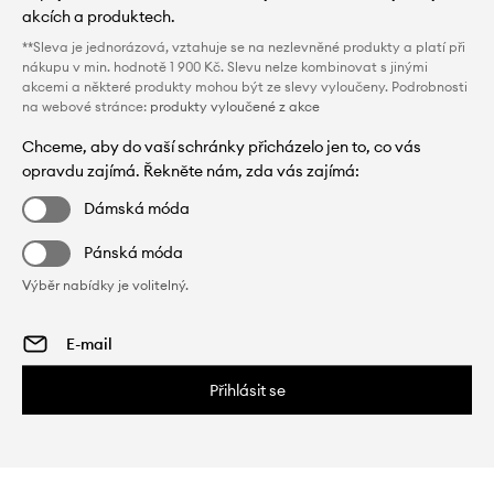
akcích a produktech.
**Sleva je jednorázová, vztahuje se na nezlevněné produkty a platí při
nákupu v min. hodnotě 1 900 Kč. Slevu nelze kombinovat s jinými
akcemi a některé produkty mohou být ze slevy vyloučeny. Podrobnosti
na webové stránce:
produkty vyloučené z akce
Chceme, aby do vaší schránky přicházelo jen to, co vás
opravdu zajímá. Řekněte nám, zda vás zajímá:
Dámská móda
Pánská móda
Výběr nabídky je volitelný.
Přihlásit se