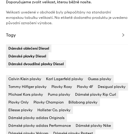
Doporučujeme zvolit velikost, kterou běžně nosíte.
Velikosti uvedené v obchodě byly přepočítány na standardní
evropskou tabulku velikostí. Na etiketě dodaného produktu je uvedeno
původní označení výrobce.
Tagy
Dámské oblečení Diesel
Dámské plavky Diesel
Dámské dvoudílné plavky Diesel
Calvin Klein plavky
Karl Lagerfeld plavky
Guess plavky
Tommy Hilfiger plavky
Plavky Roxy
Plavky 4F
Desigual plavky
Michael Kors plavky
Puma plavky
Dámské plavky Rip Curl
Plavky Only
Plavky Champion
Billabong plavky
Ellesse plavky
Hollister Co. plavky
Dámské plavky adidas Originals
Dámské plavky adidas Performance
Dámské plavky Nike
Dámské plavky Volcom
Dámské plavky Protest