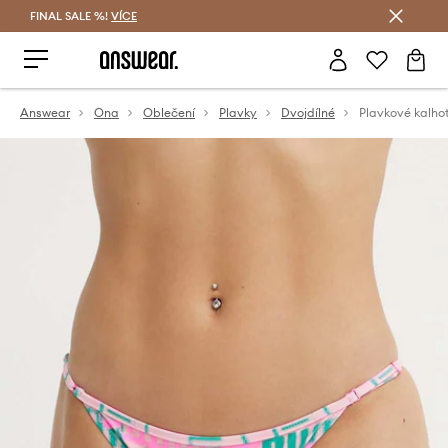
FINAL SALE %!
VÍCE
Ušetřete s Answear Club
Answear
Ona
Oblečení
Plavky
Dvojdílné
Plavkové kalh