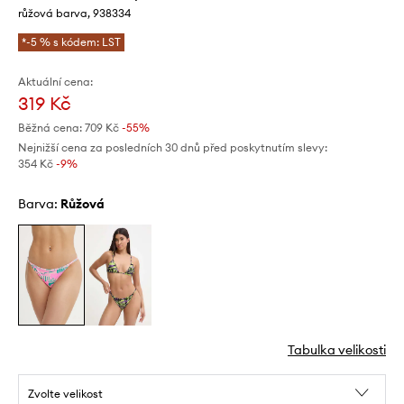
růžová barva, 938334
*-5 % s kódem: LST
Aktuální cena:
319 Kč
Běžná cena:
709 Kč
-55%
Nejnižší cena za posledních 30 dnů před poskytnutím slevy:
354 Kč
 -9%
Barva:
růžová
Tabulka velikosti
Zvolte velikost