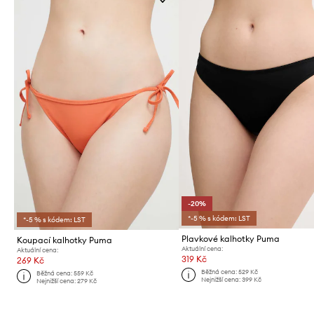
-20%
*-5 % s kódem: LST
*-5 % s kódem: LST
Plavkové kalhotky Puma
Koupací kalhotky Puma
Aktuální cena:
Aktuální cena:
319 Kč
269 Kč
Běžná cena:
529 Kč
Běžná cena:
559 Kč
Nejnižší cena:
399 Kč
Nejnižší cena:
279 Kč