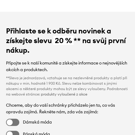
Přihlaste se k odběru novinek a
získejte slevu
20 %
** na svůj první
nákup.
Připojte se k naší komunitě a získejte informace o nejnovějších
akcích a produktech.
**Sleva je jednorázová, vztahuje se na nezlevněné produkty a platí při
nákupu v min. hodnotě 1 900 Kč. Slevu nelze kombinovat s jinými
akcemi a některé produkty mohou být ze slevy vyloučeny. Podrobnosti
na webové stránce:
produkty vyloučené z akce
Chceme, aby do vaší schránky přicházelo jen to, co vás
opravdu zajímá. Řekněte nám, zda vás zajímá:
Dámská móda
Pánská móda