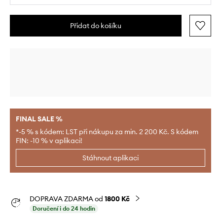
Přidat do košíku
FINAL SALE %
*-5 % s kódem: LST při nákupu za min. 2 200 Kč. S kódem
FIN: -10 % v aplikaci!
Stáhnout aplikaci
DOPRAVA ZDARMA od
1800 Kč
Doručení i do 24 hodin