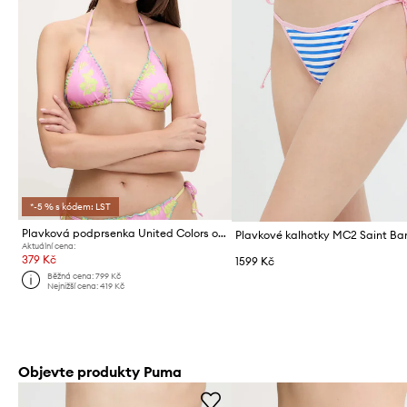
*-5 % s kódem: LST
Plavková podprsenka United Colors of Benetton
Plavkové kalhotky MC2 Saint Ba
Aktuální cena:
379 Kč
1599 Kč
Běžná cena:
799 Kč
Nejnižší cena:
419 Kč
Objevte produkty Puma