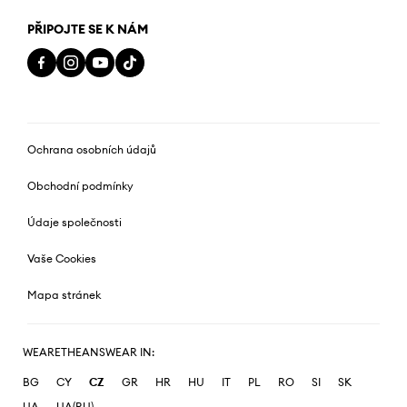
PŘIPOJTE SE K NÁM
Ochrana osobních údajů
Obchodní podmínky
Údaje společnosti
Vaše Cookies
Mapa stránek
WEARETHEANSWEAR IN:
BG
CY
CZ
GR
HR
HU
IT
PL
RO
SI
SK
UA
UA(RU)