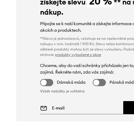
20 %
získejte slevu
** na 
nákup.
Připojte se k naší komunitě a získejte informace 
akcích a produktech.
**Sleva je jednorázová, vztahuje se na nezlevněné prod
nákupu v min. hodnotě 1 900 Kč. Slevu nelze kombinova
některé produkty mohou být ze slevy vyloučeny. Podr
stránce:
produkty vyloučené z akce
Chceme, aby do vaší schránky přicházelo jen to
zajímá. Řekněte nám, zda vás zajímá:
Dámská móda
Pánská mó
Výběr nabídky je volitelný.