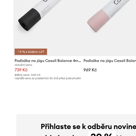
*-5 % s kódem: LST
Podložka na jógu Casall Balance 4mm
Aktuální cena:
739 Kč
969 Kč
Běžná cena:
1059 Kč
Nejnižší cena za posledních 30 dnů před poskytnutím
slevy:
769 Kč
Přihlaste se k odběru novin