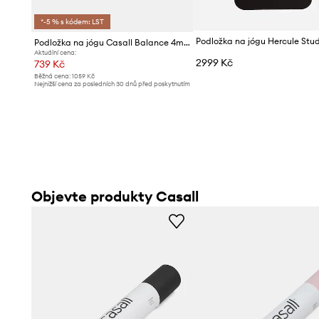
*-5 % s kódem: LST
Podložka na jógu Hercule Stu
Podložka na jógu Casall Balance 4mm
Aktuální cena:
2999 Kč
739 Kč
Běžná cena:
1059 Kč
Nejnižší cena za posledních 30 dnů před poskytnutím
slevy:
769 Kč
Objevte produkty Casall