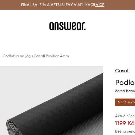
ácení zdarma (od 1800 Kč)
FINAL SALE % A VĚTŠÍ SLEVY V APLIKACI!
Doručení i do 24 h
VÍCE
Ušetřete s 
Podložka na jógu Casall Position 4mm
Casall
Podlo
černá barv
*-5 % s k
Aktuální ce
1199 Kč
Běžná cena