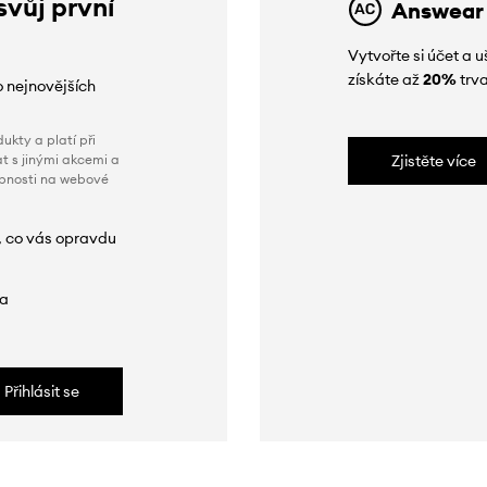
svůj první
Answear
Vytvořte si účet a
získáte až
20%
trva
o nejnovějších
ukty a platí při
t s jinými akcemi a
Zjistěte více
obnosti na webové
, co vás opravdu
da
Přihlásit se