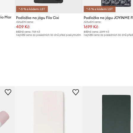
*-5 % s kódem: LST
*-5 % s kódem: LST
dio Mar
Podložka na jógu Fila Cixi
Aktuální cena:
Aktuální cena:
409 Kč
1699 Kč
Běžná cena:
759 Kč
Běžná cena:
2399 Kč
Nejnižší cena za posledních 30 dnů před poskytnutím
Nejnižší cena za posledních 30 dnů pře
slevy:
449 Kč
slevy:
1799 Kč