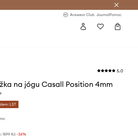
Answear Club
- 20 % na první objednávku
Answear Club
Journal
Pomoc
5.0
žka na jógu Casall Position 4mm
a
ódem: LST
na:
:
1899 Kč
-36%