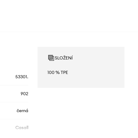
SLOŽENÍ
100 % TPE
53301.
902
černá
Casall