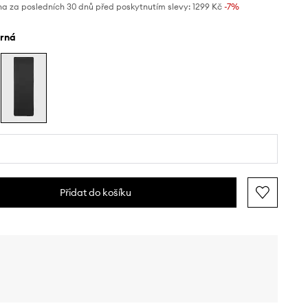
na za posledních 30 dnů před poskytnutím slevy:
1299 Kč
 -7%
erná
Přidat do košíku