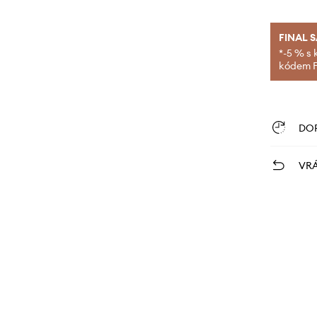
FINAL 
*-5 % s 
kódem FI
DO
VRÁ