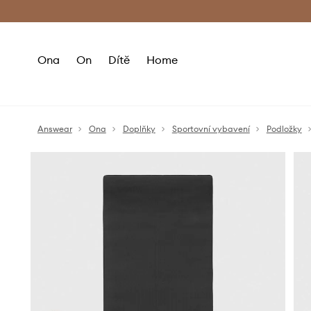
Premium Fashion Benefits
Doručení a vr
Ona
On
Dítě
Home
Answear
Ona
Doplňky
Sportovní vybavení
Podložky