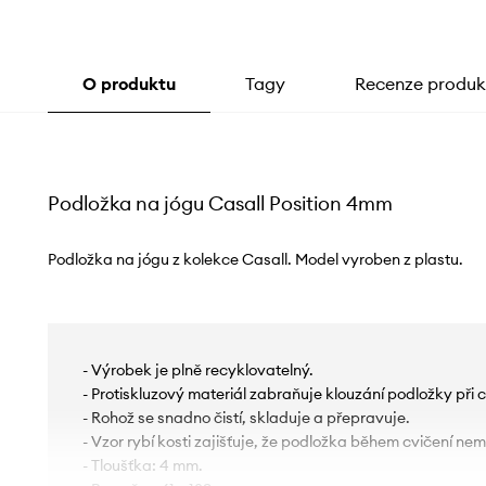
O produktu
Tagy
Recenze produk
Podložka na jógu Casall Position 4mm
Podložka na jógu z kolekce Casall. Model vyroben z plastu.
- Výrobek je plně recyklovatelný.
- Protiskluzový materiál zabraňuje klouzání podložky při c
- Rohož se snadno čistí, skladuje a přepravuje.
- Vzor rybí kosti zajišťuje, že podložka během cvičení nem
- Tloušťka: 4 mm.