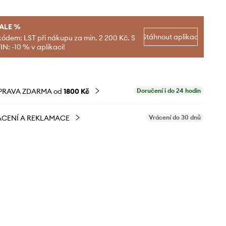
SALE %
Stáhnout aplikaci
kódem: LST při nákupu za min. 2 200 Kč. S
N: -10 % v aplikaci!
PRAVA ZDARMA od
1800 Kč
Doručení i do 24 hodin
CENÍ A REKLAMACE
Vrácení do 30 dnů