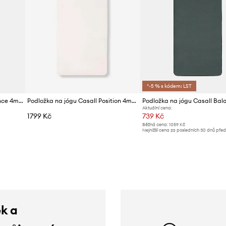
*-5 % s kódem: LST
Podložka na jógu Casall Balance 4mm
Podložka na jógu Casall Position 4mm
Aktuální cena:
1799 Kč
739 Kč
Běžná cena:
1059 Kč
Nejnižší cena za posledních 30 dnů pře
slevy:
769 Kč
ek a