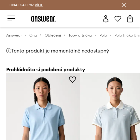
FINAL SALE %!
VÍCE
Ušetřete s Answear Club
Answear
Ona
Oblečení
Topy a trička
Polo
Tento produkt je momentálně nedostupný
Prohlédněte si podobné produkty