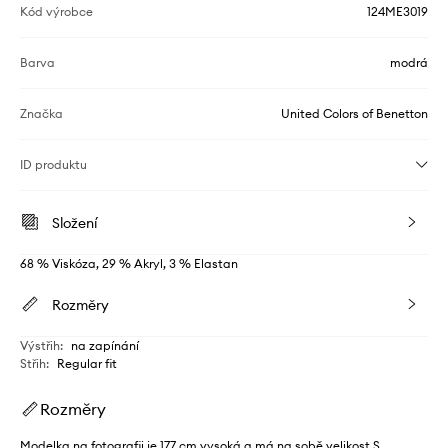
Kód výrobce
124ME3019
Barva
modrá
Značka
United Colors of Benetton
ID produktu
Složení
68 % Viskóza, 29 % Akryl, 3 % Elastan
Rozměry
Výstřih
:
na zapínání
Střih
:
Regular fit
Rozměry
Modelka na fotografii je 177 cm vysoká a má na sobě velikost S