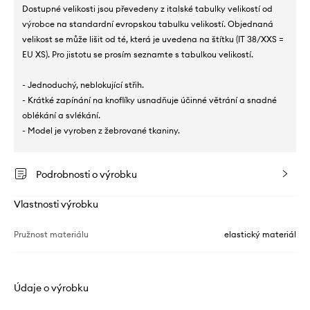
Dostupné velikosti jsou převedeny z italské tabulky velikostí od
výrobce na standardní evropskou tabulku velikostí. Objednaná
velikost se může lišit od té, která je uvedena na štítku (IT 38/XXS =
EU XS). Pro jistotu se prosím seznamte s tabulkou velikostí.
- Jednoduchý, neblokující střih.
- Krátké zapínání na knoflíky usnadňuje účinné větrání a snadné
oblékání a svlékání.
- Model je vyroben z žebrované tkaniny.
Podrobnosti o výrobku
Vlastnosti výrobku
Pružnost materiálu
elastický materiál
Údaje o výrobku