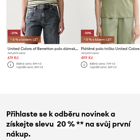
-31%
-10%
*-5 % s kódem: LST
*-5 % s kódem: LST
United Colors of Benetton polo dámské se lnem
Aktuální cena:
Aktuální cena:
619 Kč
499 Kč
Běžná cena:
899 Kč
Běžná cena:
1199 Kč
Nejnižší cena:
899 Kč
Nejnižší cena:
559 Kč
Přihlaste se k odběru novinek a
získejte slevu
20 %
** na svůj první
nákup.