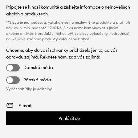
Připojte se k naší komunitě a získejte informace o nejnovějších
akcích a produktech.
**Sleva je jednorázová, vztahuje se na nezlevněné produkty a platí při
nákupu v min. hodnotě 1 900 Kč. Slevu nelze kombinovat s jinými
akcemi a některé produkty mohou být ze slevy vyloučeny. Podrobnosti
na webové stránce:
produkty vyloučené z akce
Chceme, aby do vaší schránky přicházelo jen to, co vás
opravdu zajímá. Řekněte nám, zda vás zajímá:
Dámská móda
Pánská móda
Výběr nabídky je volitelný.
Přihlásit se