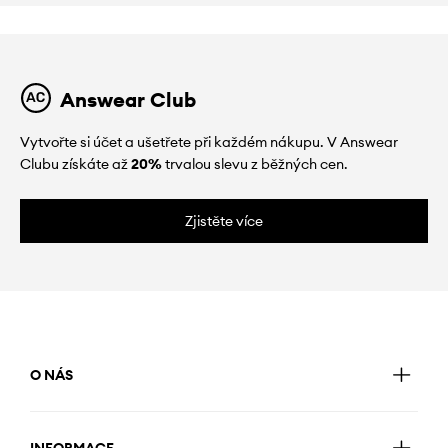
Answear Club
Vytvořte si účet a ušetřete při každém nákupu. V Answear
Clubu získáte až
20%
trvalou slevu z běžných cen.
Zjistěte více
O NÁS