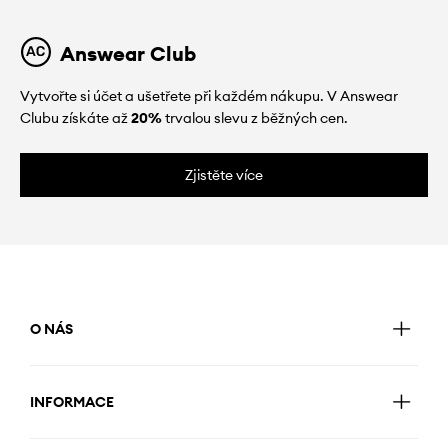
Answear Club
Vytvořte si účet a ušetřete při každém nákupu. V Answear
Clubu získáte až
20%
trvalou slevu z běžných cen.
Zjistěte více
O NÁS
INFORMACE