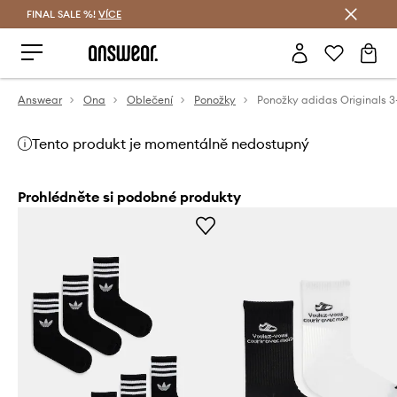
FINAL SALE %!
VÍCE
Ušetřete s Answear Club
Answear
Ona
Oblečení
Ponožky
Ponožky adidas Originals 
Tento produkt je momentálně nedostupný
Prohlédněte si podobné produkty