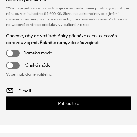
**Sleva je jednorázová, vztahuje se na nezlevněné produkty a platí při
nákupu v min. hodnotě 1 900 Kč. Slevu nelze kombinovat s jinými
akcemi a některé produkty mohou být ze slevy vyloučeny. Podrobnosti
na webové stránce:
produkty vyloučené z akce
Chceme, aby do vaší schránky přicházelo jen to, co vás
opravdu zajímá. Řekněte nám, zda vás zajímá:
Dámská móda
Pánská móda
Výběr nabídky je volitelný.
Přihlásit se