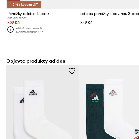
*-5 % s kódem: LST
Ponožky adidas 3-pack
adidas ponožky s bavlnou 3-pa
Aktuální cena:
309 Kč
329 Kč
Běžná cena:
349 Kč
Nejnižší cena:
349 Kč
Objevte produkty adidas