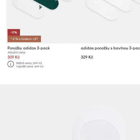
-11%
*-5 % s kódem: LST
Ponožky adidas 3-pack
adidas ponožky s bavlnou 3-pa
Aktuální cena:
309 Kč
329 Kč
Běžná cena:
349 Kč
Nejnižší cena:
349 Kč