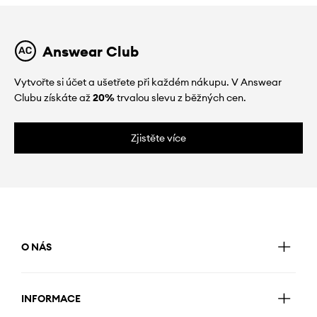
Answear Club
Vytvořte si účet a ušetřete při každém nákupu. V Answear
Clubu získáte až
20%
trvalou slevu z běžných cen.
Zjistěte více
O NÁS
INFORMACE