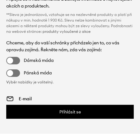
akcích a produktech.
**Sleva je jednorázová, vztahuje se na nezlevněné produkty a platí při
nákupu v min. hodnotě 1 900 Kč. Slevu nelze kombinovat s jinými
akcemi a některé produkty mohou být ze slevy vyloučeny. Podrobnosti
na webové stránce:
produkty vyloučené z akce
Chceme, aby do vaší schránky přicházelo jen to, co vás
opravdu zajímá. Řekněte nám, zda vás zajímá:
Dámská móda
Pánská móda
Výběr nabídky je volitelný.
Přihlásit se