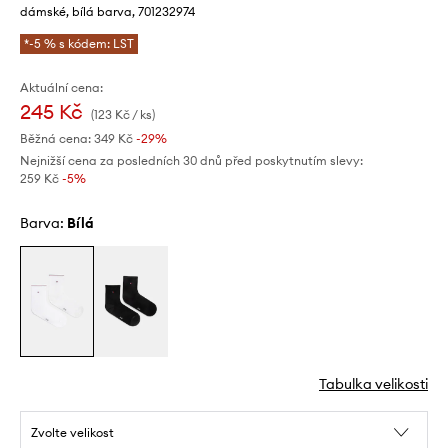
dámské, bílá barva, 701232974
*-5 % s kódem: LST
Aktuální cena:
245 Kč
(123 Kč / ks)
Běžná cena:
349 Kč
-29%
Nejnižší cena za posledních 30 dnů před poskytnutím slevy:
259 Kč
 -5%
Barva:
bílá
Tabulka velikosti
Zvolte velikost