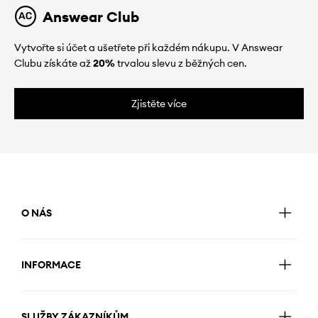
Answear Club
Vytvořte si účet a ušetřete při každém nákupu. V Answear
Clubu získáte až
20%
trvalou slevu z běžných cen.
Zjistěte více
O NÁS
INFORMACE
SLUŽBY ZÁKAZNÍKŮM