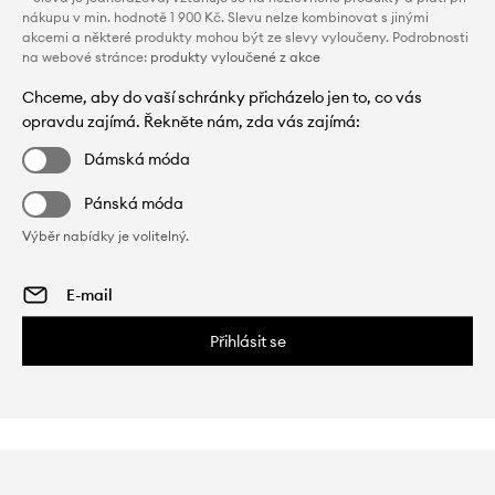
nákupu v min. hodnotě 1 900 Kč. Slevu nelze kombinovat s jinými
akcemi a některé produkty mohou být ze slevy vyloučeny. Podrobnosti
na webové stránce:
produkty vyloučené z akce
Chceme, aby do vaší schránky přicházelo jen to, co vás
opravdu zajímá. Řekněte nám, zda vás zajímá:
Dámská móda
Pánská móda
Výběr nabídky je volitelný.
Přihlásit se