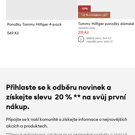
-10%
*-5 % s kódem: LST
Ponožky Tommy Hilfiger 4-pack
Aktuální cena:
219 Kč
569 Kč
Běžná cena:
349 Kč
Nejnižší cena:
245 Kč
Přihlaste se k odběru novinek a
získejte slevu
20 %
** na svůj první
nákup.
Připojte se k naší komunitě a získejte informace o nejnovějších
akcích a produktech.
**Sleva je jednorázová, vztahuje se na nezlevněné produkty a platí při