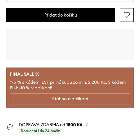
Přidat do košíku
FINAL SALE %
*-5 % s kódem: LST při nákupu za min. 2 200 Kč. S kódem
FIN: -10 % v aplikaci!
Stáhnout aplikaci
DOPRAVA ZDARMA od
1800 Kč
Doručení i do 24 hodin