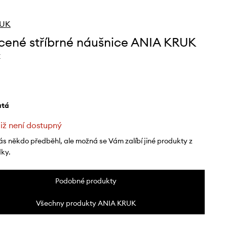
RUK
cené stříbrné náušnice ANIA KRUK
Z
latá
již není dostupný
ás někdo předběhl, ale možná se Vám zalíbí jiné produkty z
dky.
Podobné produkty
Všechny produkty ANIA KRUK