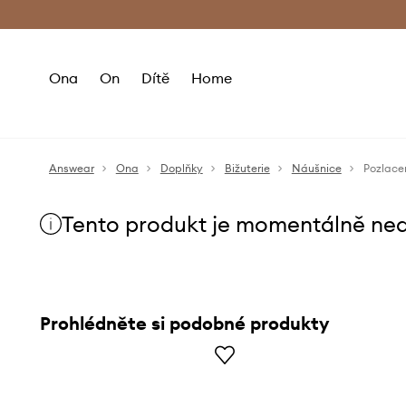
Premium Fashion Benefits
Doručení a vr
Ona
On
Dítě
Home
Answear
Ona
Doplňky
Bižuterie
Náušnice
Pozlace
Tento produkt je momentálně ne
Prohlédněte si podobné produkty