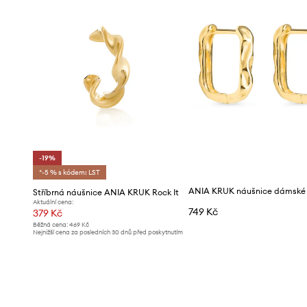
-19%
*-5 % s kódem: LST
Stříbrná náušnice ANIA KRUK Rock It
Aktuální cena:
749 Kč
379 Kč
Běžná cena:
469 Kč
Nejnižší cena za posledních 30 dnů před poskytnutím
slevy:
469 Kč