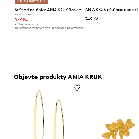
*-5 % s kódem: LST
Stříbrná náušnice ANIA KRUK Rock It
Aktuální cena:
749 Kč
379 Kč
Běžná cena:
469 Kč
Nejnižší cena za posledních 30 dnů před poskytnutím
slevy:
469 Kč
Objevte produkty ANIA KRUK