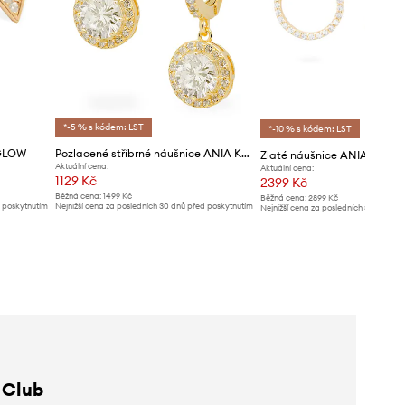
*-5 % s kódem: LST
*-10 % s kódem: LST
 GLOW
Pozlacené stříbrné náušnice ANIA KRUK GLAMOUR
Zlaté náušnice ANIA KRUK
Aktuální cena:
Aktuální cena:
1129 Kč
2399 Kč
Běžná cena:
1499 Kč
Běžná cena:
2899 Kč
d poskytnutím
Nejnižší cena za posledních 30 dnů před poskytnutím
Nejnižší cena za posledních 30 dnů př
slevy:
1199 Kč
slevy:
2599 Kč
 Club