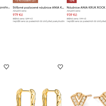
*-5 % s kódem: LST
-12%
ANIA KRUK náušnice dámské pozlacené kovové VINTAGE
Stříbrné pozlacené náušnice ANIA KRUK Rock It
Náušnice ANIA KRUK ROCK 
Aktuální cena:
Aktuální cena:
979 Kč
939 Kč
Běžná cena:
1299 Kč
Běžná cena:
1199 Kč
Nejnižší cena za posledních 30 dnů před poskytnutím
Nejnižší cena za posledních 30 dnů pře
slevy:
1039 Kč
slevy:
1069 Kč