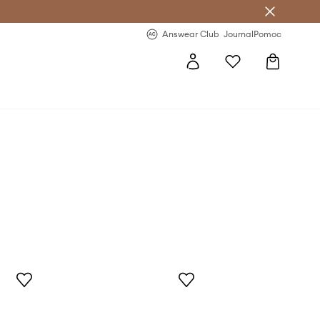
Answear Club
- 20 % na první objednávku
Answear Club
Journal
Pomoc