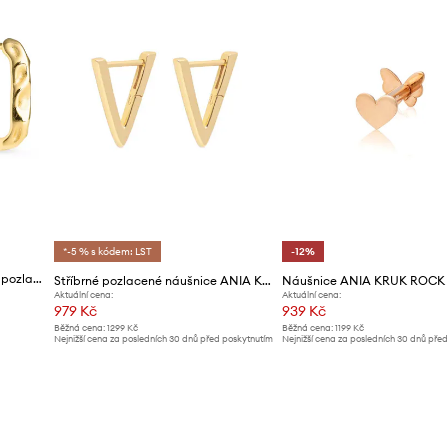
*-5 % s kódem: LST
-12%
ANIA KRUK náušnice dámské pozlacené kovové VINTAGE
Stříbrné pozlacené náušnice ANIA KRUK Rock It
Náušnice ANIA KRUK ROCK 
Aktuální cena:
Aktuální cena:
979 Kč
939 Kč
Běžná cena:
1299 Kč
Běžná cena:
1199 Kč
Nejnižší cena za posledních 30 dnů před poskytnutím
Nejnižší cena za posledních 30 dnů pře
slevy:
1039 Kč
slevy:
1069 Kč