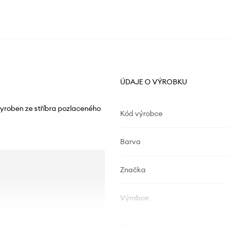
ÚDAJE O VÝROBKU
yroben ze stříbra pozlaceného
Kód výrobce
Barva
Značka
Výrobce
ID produktu