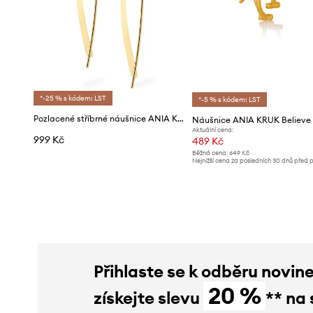
*-25 % s kódem: LST
*-5 % s kódem: LST
Pozlacené stříbrné náušnice ANIA KRUK TRENDY
Náušnice ANIA KRUK Believe
Aktuální cena:
999 Kč
489 Kč
Běžná cena:
649 Kč
Nejnižší cena za posledních 30 dnů před 
slevy:
519 Kč
Přihlaste se k odběru novin
20 %
získejte slevu
** na 