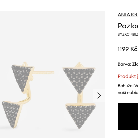
ANIA K
Pozla
SYZKC1481
1199 Kč
Barva:
z
Produkt 
Bohužel V
naší nabí