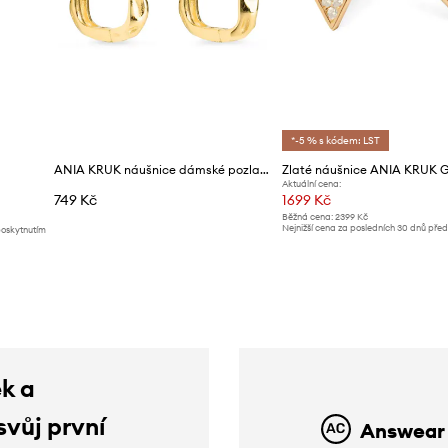
*-5 % s kódem: LST
ANIA KRUK náušnice dámské pozlacené kovové VINTAGE
Zlaté náušnice ANIA KRUK
Aktuální cena:
749 Kč
1699 Kč
Běžná cena:
2399 Kč
Nejnižší cena za posledních 30 dnů pře
poskytnutím
slevy:
1799 Kč
ek a
svůj první
Answear