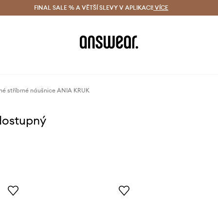
ácení zdarma (od 1800 Kč)
FINAL SALE % A VĚTŠÍ SLEVY V APLIKACI!
Doručení i do 24 h
VÍCE
Ušetřete s 
né stříbrné náušnice ANIA KRUK
dostupný