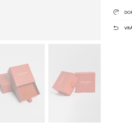
DO
VRÁ