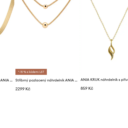
*-15 % s kódem: LST
Stříbrný pozlacený náhrdelník ANIA KRUK
Stříbrný pozlacený náhrdelník ANIA KRUK OVAL
859 Kč
2299 Kč