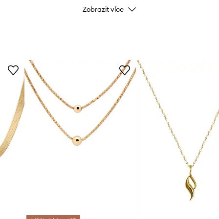
Zobrazit více
Kód výrobce
Barva
Značka
Výrobce
ID produktu