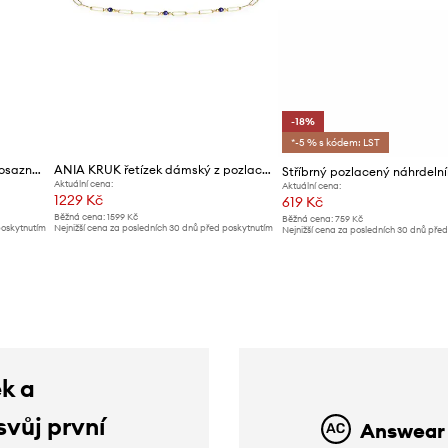
-18%
*-5 % s kódem: LST
ANIA KRUK řetízek dámský mosazný TRENDY
ANIA KRUK řetízek dámský z pozlaceného stříbra Lapis Lazuli DUO
Aktuální cena:
Aktuální cena:
1229 Kč
619 Kč
Běžná cena:
1599 Kč
Běžná cena:
759 Kč
poskytnutím
Nejnižší cena za posledních 30 dnů před poskytnutím
Nejnižší cena za posledních 30 dnů pře
slevy:
1299 Kč
slevy:
759 Kč
ek a
svůj první
Answear