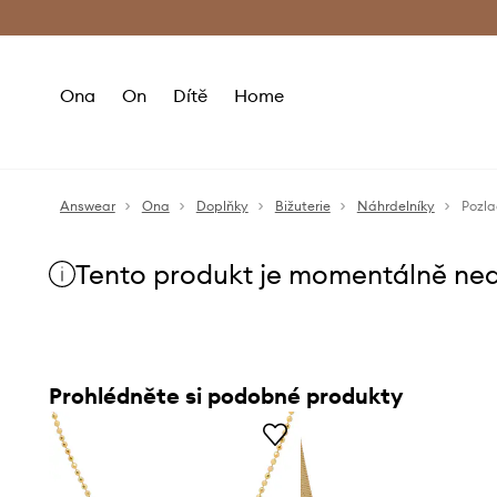
Premium Fashion Benefits
Doručení a vr
Ona
On
Dítě
Home
Answear
Ona
Doplňky
Bižuterie
Náhrdelníky
Pozla
Tento produkt je momentálně ne
Prohlédněte si podobné produkty