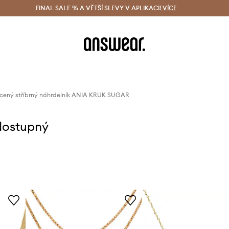
ácení zdarma (od 1800 Kč)
FINAL SALE % A VĚTŠÍ SLEVY V APLIKACI!
Doručení i do 24 h
VÍCE
Ušetřete s 
cený stříbrný náhrdelník ANIA KRUK SUGAR
dostupný