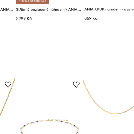
*-15 % s kódem: LST
Stříbrný pozlacený náhrdelník ANIA KRUK
Stříbrný pozlacený náhrdelník ANIA KRUK OVAL
859 Kč
2299 Kč