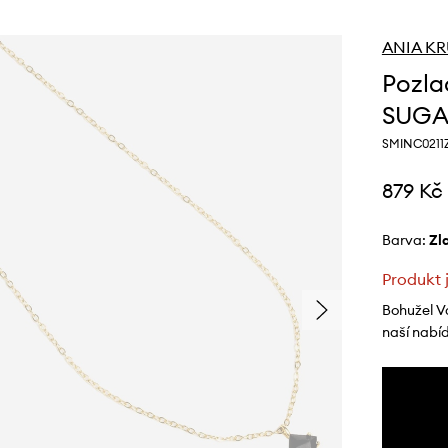
ANIA K
Pozla
SUGA
SMINC0211
879 Kč
Barva:
z
Produkt 
Bohužel V
naší nabí