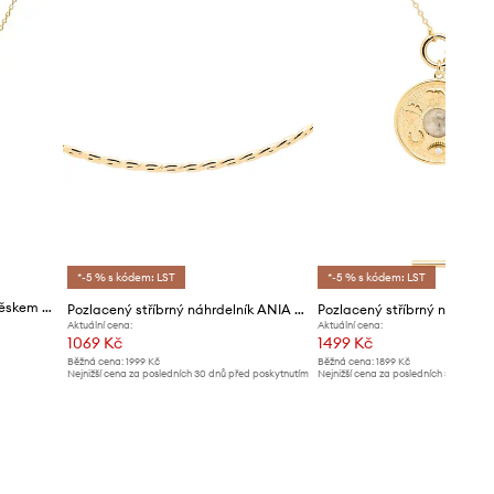
*-5 % s kódem: LST
*-5 % s kódem: LST
ANIA KRUK náhrdelník s přívěskem dámský pozlacený stříbrný VINTAGE
Pozlacený stříbrný náhrdelník ANIA KRUK VINTAGE
Aktuální cena:
Aktuální cena:
1069 Kč
1499 Kč
Běžná cena:
1999 Kč
Běžná cena:
1899 Kč
Nejnižší cena za posledních 30 dnů před poskytnutím
Nejnižší cena za posledních 30 dnů př
slevy:
1099 Kč
slevy:
1599 Kč