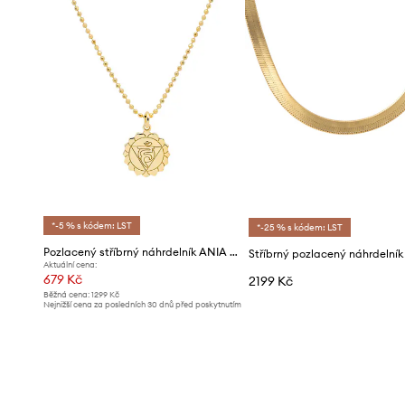
*-5 % s kódem: LST
*-25 % s kódem: LST
Pozlacený stříbrný náhrdelník ANIA KRUK VINTAGE
Aktuální cena:
679 Kč
2199 Kč
Běžná cena:
1299 Kč
Nejnižší cena za posledních 30 dnů před poskytnutím
slevy:
709 Kč