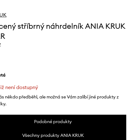
RUK
cený stříbrný náhrdelník ANIA KRUK
R
Z
latá
již není dostupný
ás někdo předběhl, ale možná se Vám zalíbí jiné produkty z
dky.
Podobné produkty
Všechny produkty ANIA KRUK