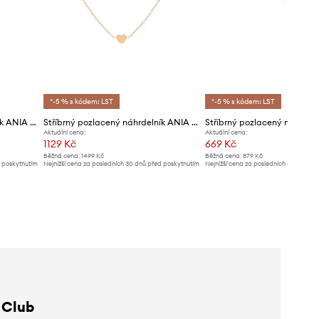
*-5 % s kódem: LST
*-5 % s kódem: LST
Stříbrný pozlacený náhrdelník ANIA KRUK TRENDY
Stříbrný pozlacený náhrdelník ANIA KRUK Romantica
Aktuální cena:
Aktuální cena:
1129 Kč
669 Kč
Běžná cena:
1499 Kč
Běžná cena:
879 Kč
d poskytnutím
Nejnižší cena za posledních 30 dnů před poskytnutím
Nejnižší cena za posledních 30 dnů př
slevy:
1199 Kč
slevy:
709 Kč
 Club