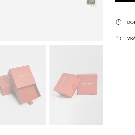
DO
VRÁ