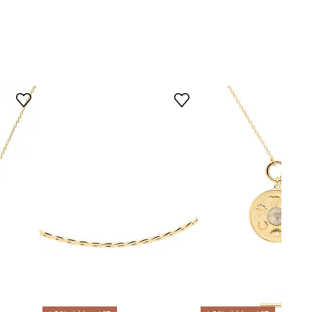
SMINC0211Z
zlatá
ANIA KRUK