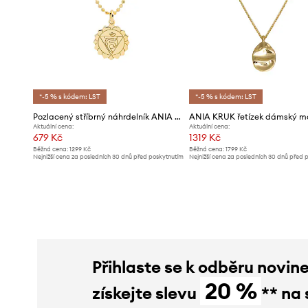
*-5 % s kódem: LST
*-5 % s kódem: LST
Pozlacený stříbrný náhrdelník ANIA KRUK VINTAGE
Aktuální cena:
Aktuální cena:
679 Kč
1319 Kč
Běžná cena:
1299 Kč
Běžná cena:
1799 Kč
Nejnižší cena za posledních 30 dnů před poskytnutím
Nejnižší cena za posledních 30 dnů před 
slevy:
709 Kč
slevy:
1399 Kč
Přihlaste se k odběru novin
20 %
získejte slevu
** na 