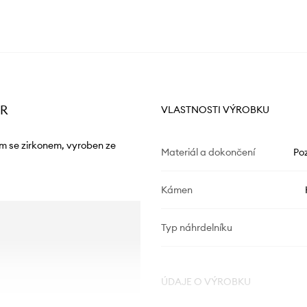
AR
VLASTNOSTI VÝROBKU
m se zirkonem, vyroben ze
Materiál a dokončení
Poz
Kámen
Typ náhrdelníku
ÚDAJE O VÝROBKU