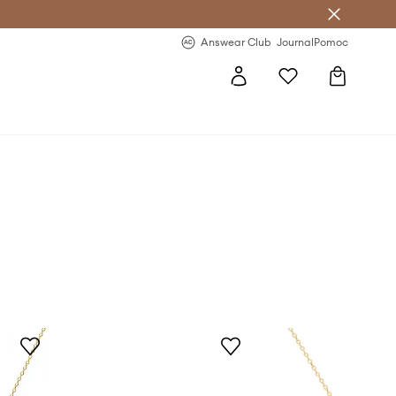
Answear Club
- 20 % na první objednávku
Answear Club
Journal
Pomoc