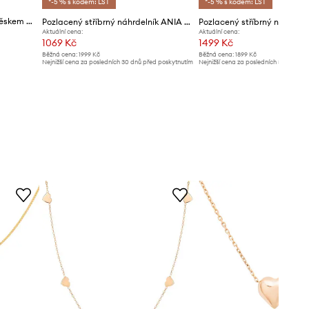
*-5 % s kódem: LST
*-5 % s kódem: LST
ANIA KRUK náhrdelník s přívěskem dámský pozlacený stříbrný VINTAGE
Pozlacený stříbrný náhrdelník ANIA KRUK VINTAGE
Aktuální cena:
Aktuální cena:
1069 Kč
1499 Kč
Běžná cena:
1999 Kč
Běžná cena:
1899 Kč
Nejnižší cena za posledních 30 dnů před poskytnutím
Nejnižší cena za posledních 30 dnů př
slevy:
1099 Kč
slevy:
1599 Kč