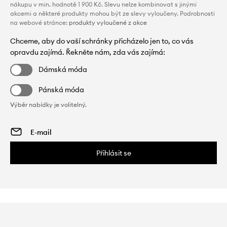
nákupu v min. hodnotě 1 900 Kč. Slevu nelze kombinovat s jinými
akcemi a některé produkty mohou být ze slevy vyloučeny. Podrobnosti
na webové stránce:
produkty vyloučené z akce
Chceme, aby do vaší schránky přicházelo jen to, co vás
opravdu zajímá. Řekněte nám, zda vás zajímá:
Dámská móda
Pánská móda
Výběr nabídky je volitelný.
Přihlásit se