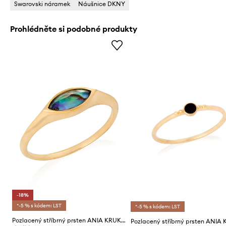
Swarovski náramek
Náušnice DKNY
Prohlédněte si podobné produkty
-18%
*-5 % s kódem: LST
*-5 % s kódem: LST
Pozlacený stříbrný prsten ANIA KRUK VINTAGE