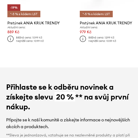
-19%
*-5 % s kódem: LST
*-5 % s kódem: LST
Prstýnek ANIA KRUK TRENDY
Prstýnek ANIA KRUK TRENDY
Aktuální cena:
Aktuální cena:
889 Kč
979 Kč
Běžná cena:
1099 Kč
Běžná cena:
1299 Kč
Nejnižší cena:
1099 Kč
Nejnižší cena:
1039 Kč
Přihlaste se k odběru novinek a
získejte slevu
20 %
** na svůj první
nákup.
Připojte se k naší komunitě a získejte informace o nejnovějších
akcích a produktech.
**Sleva je jednorázová, vztahuje se na nezlevněné produkty a platí při