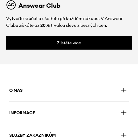
Answear Club
Vytvořte si účet a ušetřete při každém nákupu. V Answear
Clubu získáte až
20%
trvalou slevu z běžných cen.
Zjistěte více
O NÁS
INFORMACE
SLUŽBY ZÁKAZNÍKŮM