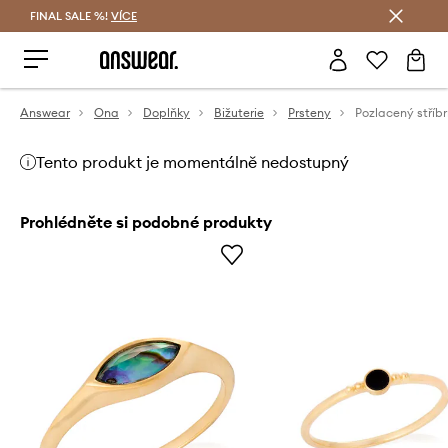
FINAL SALE %!
VÍCE
Ušetřete s Answear Club
Answear
Ona
Doplňky
Bižuterie
Prsteny
Tento produkt je momentálně nedostupný
Prohlédněte si podobné produkty