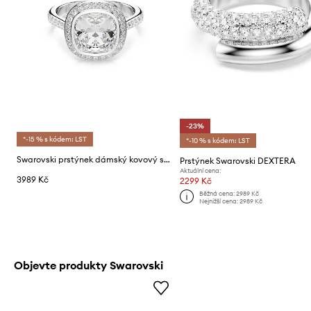
-23%
*-15 % s kódem: LST
*-10 % s kódem: LST
Swarovski prstýnek dámský kovový se Swarovski krystalem UNA
Prstýnek Swarovski DEXTERA
Aktuální cena:
3989 Kč
2299 Kč
Běžná cena:
2989 Kč
Nejnižší cena:
2989 Kč
Objevte produkty Swarovski