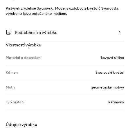
Prstýnek z kolekce Swarovski. Model s ozdobou z krystalů Swarovski,
vyroben z kovu potaženého rhodiem.
Podrobnosti o výrobku
Vlastnosti výrobku
Materiál a dokončení
kovová slitina
Kámen
Swarovski krystal
Motiv
geometrické motivy
Typ prstenu
s kameny
Údaje o výrobku