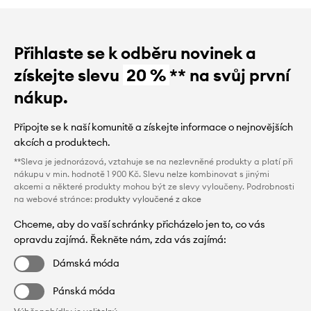
Přihlaste se k odběru novinek a
získejte slevu
20 %
** na svůj první
nákup.
Připojte se k naší komunitě a získejte informace o nejnovějších
akcích a produktech.
**Sleva je jednorázová, vztahuje se na nezlevněné produkty a platí při
nákupu v min. hodnotě 1 900 Kč. Slevu nelze kombinovat s jinými
akcemi a některé produkty mohou být ze slevy vyloučeny. Podrobnosti
na webové stránce:
produkty vyloučené z akce
Chceme, aby do vaší schránky přicházelo jen to, co vás
opravdu zajímá. Řekněte nám, zda vás zajímá:
Dámská móda
Pánská móda