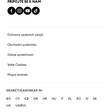
PŘIPOJTE SE K NÁM
Ochrana osobních údajů
Obchodní podmínky
Údaje společnosti
Vaše Cookies
Mapa stránek
WEARETHEANSWEAR IN:
BG
CY
CZ
GR
HR
HU
IT
PL
RO
SI
SK
UA
UA(RU)