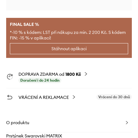
FINAL SALE %
*-10 % s kódem: LST při nákupu za min. 2 200 Kč. S kódem
FIN: -15 % v aplikaci!
Stáhnout aplikaci
DOPRAVA ZDARMA od
1800 Kč
Doručení i do 24 hodin
VRÁCENÍ A REKLAMACE
Vrácení do 30 dnů
O produktu
Prstýnek Swarovski MATRIX