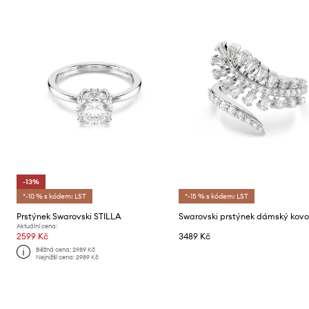
-13%
*-10 % s kódem: LST
*-15 % s kódem: LST
Prstýnek Swarovski STILLA
Aktuální cena:
2599 Kč
3489 Kč
Běžná cena:
2989 Kč
Nejnižší cena:
2989 Kč