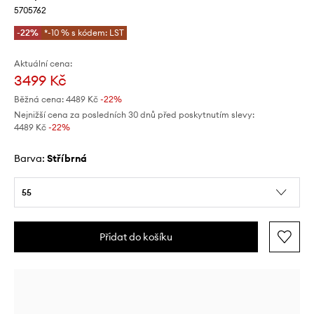
5705762
-22%
*-10 % s kódem: LST
Aktuální cena:
3499 Kč
Běžná cena:
4489 Kč
-22%
Nejnižší cena za posledních 30 dnů před poskytnutím slevy:
4489 Kč
 -22%
Barva:
stříbrná
55
Přidat do košíku