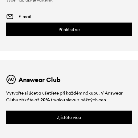
Výběr nabídky je volitelný.
Přihlásit se
Answear Club
Vytvořte si účet a ušetřete při každém nákupu. V Answear
Clubu získáte až
20%
trvalou slevu z běžných cen.
Zjistěte více