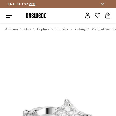
FINAL SALE %!
VÍCE
Ušetřete s Answear Club
Answear
Ona
Doplňky
Bižuterie
Prsteny
Prstýnek Swaro