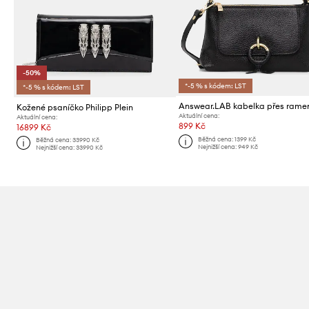
-50%
*-5 % s kódem: LST
*-5 % s kódem: LST
Kožené psaníčko Philipp Plein
Aktuální cena:
Aktuální cena:
899 Kč
16899 Kč
Běžná cena:
1399 Kč
Běžná cena:
33990 Kč
Nejnižší cena:
949 Kč
Nejnižší cena:
33990 Kč