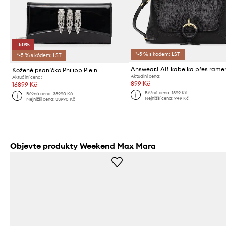
-50%
*-5 % s kódem: LST
*-5 % s kódem: LST
Kožené psaníčko Philipp Plein
Aktuální cena:
Aktuální cena:
899 Kč
16899 Kč
Běžná cena:
1399 Kč
Běžná cena:
33990 Kč
Nejnižší cena:
949 Kč
Nejnižší cena:
33990 Kč
Objevte produkty Weekend Max Mara