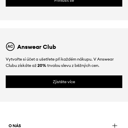
Přihlásit se
Answear Club
Vytvořte si účet a ušetřete při každém nákupu. V Answear
Clubu získáte až
20%
trvalou slevu z běžných cen.
Zjistěte více
O NÁS