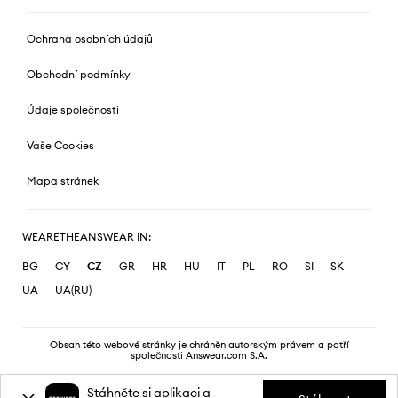
Ochrana osobních údajů
Obchodní podmínky
Údaje společnosti
Vaše Cookies
Mapa stránek
WEARETHEANSWEAR IN:
BG
CY
CZ
GR
HR
HU
IT
PL
RO
SI
SK
UA
UA(RU)
Obsah této webové stránky je chráněn autorským právem a patří
společnosti Answear.com S.A.
Stáhněte si aplikaci a