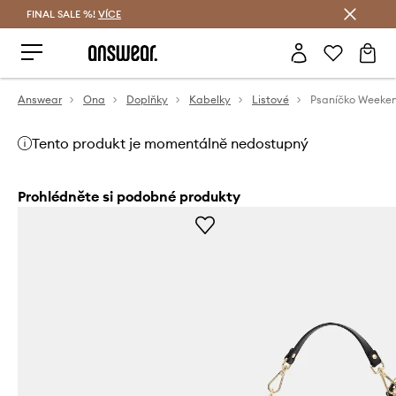
FINAL SALE %!
VÍCE
Ušetřete s Answear Club
Answear
Ona
Doplňky
Kabelky
Listové
Psaníčko Weeke
Tento produkt je momentálně nedostupný
Prohlédněte si podobné produkty