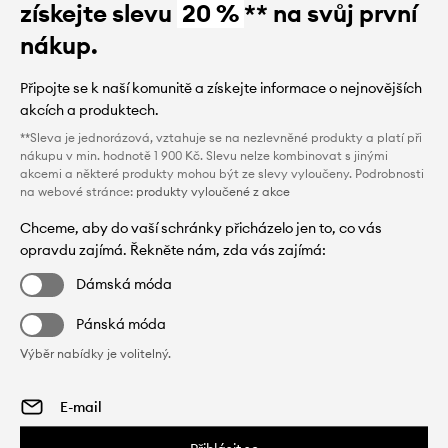
získejte slevu
20 %
** na svůj první
nákup.
Připojte se k naší komunitě a získejte informace o nejnovějších
akcích a produktech.
**Sleva je jednorázová, vztahuje se na nezlevněné produkty a platí při
nákupu v min. hodnotě 1 900 Kč. Slevu nelze kombinovat s jinými
akcemi a některé produkty mohou být ze slevy vyloučeny. Podrobnosti
na webové stránce:
produkty vyloučené z akce
Chceme, aby do vaší schránky přicházelo jen to, co vás
opravdu zajímá. Řekněte nám, zda vás zajímá:
Dámská móda
Pánská móda
Výběr nabídky je volitelný.