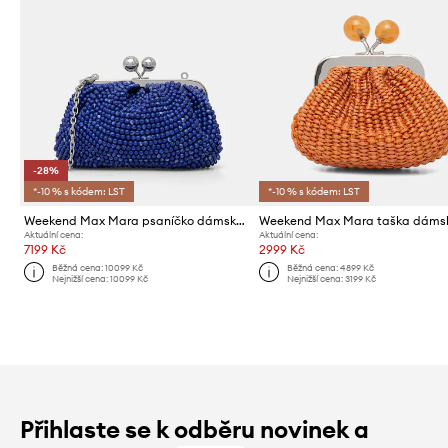
-28%
*-10 % s kódem: LST
*-10 % s kódem: LST
Weekend Max Mara psaníčko dámské AESCHIMO
Aktuální cena:
Aktuální cena:
7199 Kč
2999 Kč
Běžná cena:
10099 Kč
Běžná cena:
4899 Kč
Nejnižší cena:
10099 Kč
Nejnižší cena:
3199 Kč
Přihlaste se k odběru novinek a