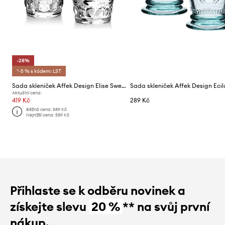
-28%
*-5 % s kódem: LST
Sada skleniček Affek Design Elise Sweet 300 ml
Aktuální cena:
419 Kč
289 Kč
Běžná cena:
589 Kč
Nejnižší cena:
589 Kč
Přihlaste se k odběru novinek a
získejte slevu
20 %
** na svůj první
nákup.