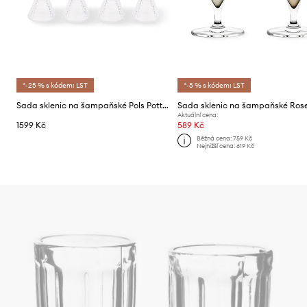
*-25 % s kódem: LST
*-5 % s kódem: LST
Sada sklenic na šampaňské Pols Potten Rooftop 220 ml 4-pack
Aktuální cena:
1599 Kč
589 Kč
Běžná cena:
759 Kč
Nejnižší cena:
619 Kč