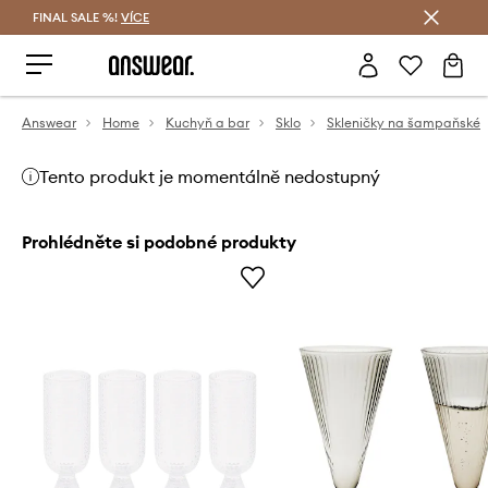
FINAL SALE %!
VÍCE
Ušetřete s Answear Club
Answear
Home
Kuchyň a bar
Sklo
Skleničky na šampaňské
Tento produkt je momentálně nedostupný
Prohlédněte si podobné produkty