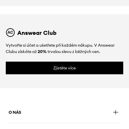
Answear Club
Vytvořte si účet a ušetřete při každém nákupu. V Answear
Clubu získáte až
20%
trvalou slevu z běžných cen.
Zjistěte více
O NÁS