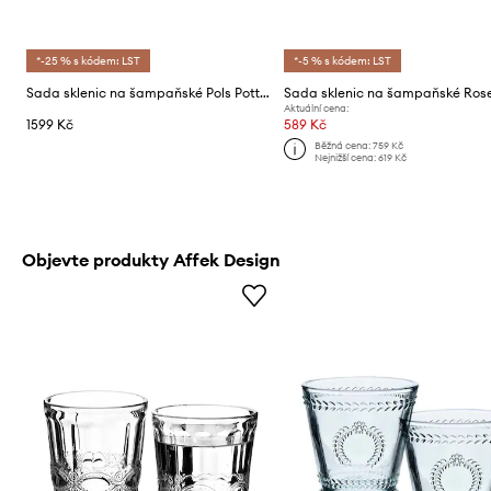
*-25 % s kódem: LST
*-5 % s kódem: LST
Sada sklenic na šampaňské Pols Potten Rooftop 220 ml 4-pack
Aktuální cena:
1599 Kč
589 Kč
Běžná cena:
759 Kč
Nejnižší cena:
619 Kč
Objevte produkty Affek Design