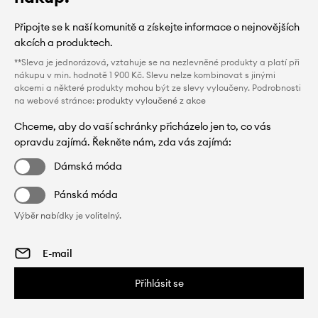
Připojte se k naší komunitě a získejte informace o nejnovějších
akcích a produktech.
**Sleva je jednorázová, vztahuje se na nezlevněné produkty a platí při
nákupu v min. hodnotě 1 900 Kč. Slevu nelze kombinovat s jinými
akcemi a některé produkty mohou být ze slevy vyloučeny. Podrobnosti
na webové stránce:
produkty vyloučené z akce
Chceme, aby do vaší schránky přicházelo jen to, co vás
opravdu zajímá. Řekněte nám, zda vás zajímá:
Dámská móda
Pánská móda
Výběr nabídky je volitelný.
Přihlásit se