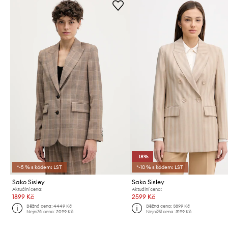
-18%
*-5 % s kódem: LST
*-10 % s kódem: LST
Sako Sisley
Sako Sisley
Aktuální cena:
Aktuální cena:
1899 Kč
2599 Kč
Běžná cena:
4449 Kč
Běžná cena:
3899 Kč
Nejnižší cena:
2099 Kč
Nejnižší cena:
3199 Kč