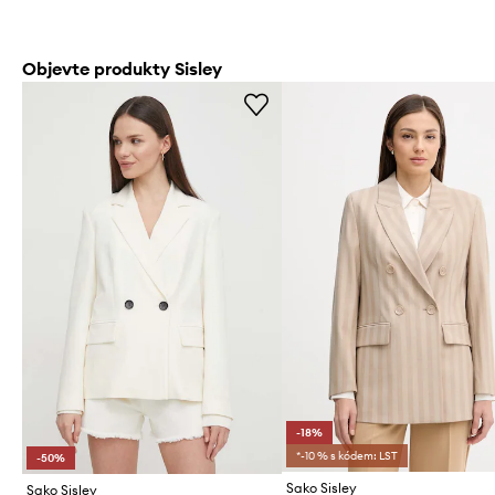
Objevte produkty Sisley
-18%
*-10 % s kódem: LST
-50%
Sako Sisley
Sako Sisley