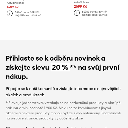
Aktuální cena:
Aktuální cena:
2599 Kč
1689 Kč
Běžná cena:
3899 Kč
Běžná cena:
3399 Kč
Nejnižší cena:
3199 Kč
Nejnižší cena:
3399 Kč
Přihlaste se k odběru novinek a
získejte slevu
20 %
** na svůj první
nákup.
Připojte se k naší komunitě a získejte informace o nejnovějších
akcích a produktech.
**Sleva je jednorázová, vztahuje se na nezlevněné produkty a platí při
nákupu v min. hodnotě 1 900 Kč. Slevu nelze kombinovat s jinými
akcemi a některé produkty mohou být ze slevy vyloučeny. Podrobnosti
na webové stránce:
produkty vyloučené z akce