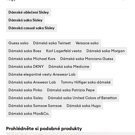
Dámské oblečení Sisley
Dámská saka Sisley
Dámská casual saka Sisley
Guess sako
Dámská saka Twinset
Versace sako
Dámská saka Boss
Karl Lagerfeld vesta
Dámská saka Morgan
Dámská saka Michael Kors
Dámská saka Marciano Guess
Dámská saka DKNY
Dámská saka Medicine
Dámske elegantné vesty Answear Lab
Dámská saka Answear Lab
Tommy Hilfiger sako dámské
Dámská saka Pinko
Dámská saka Patrizia Pepe
Dámská saka Sisley
Dámská saka United Colors of Benetton
Dámská saka Samsoe Samsoe
Dámská saka Hugo
Dámská saka Max&Co.
Prohlédněte si podobné produkty