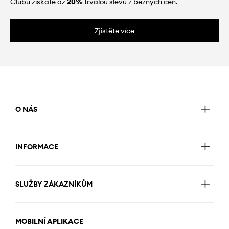
Clubu získáte až
20%
trvalou slevu z běžných cen.
Zjistěte více
O NÁS
INFORMACE
SLUŽBY ZÁKAZNÍKŮM
MOBILNÍ APLIKACE