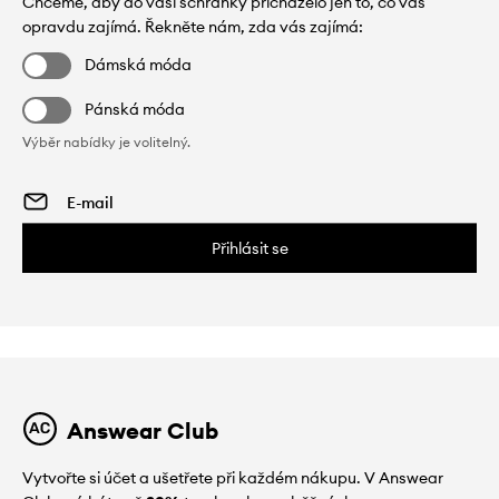
Chceme, aby do vaší schránky přicházelo jen to, co vás
opravdu zajímá. Řekněte nám, zda vás zajímá:
Dámská móda
Pánská móda
Výběr nabídky je volitelný.
Přihlásit se
Answear Club
Vytvořte si účet a ušetřete při každém nákupu. V Answear