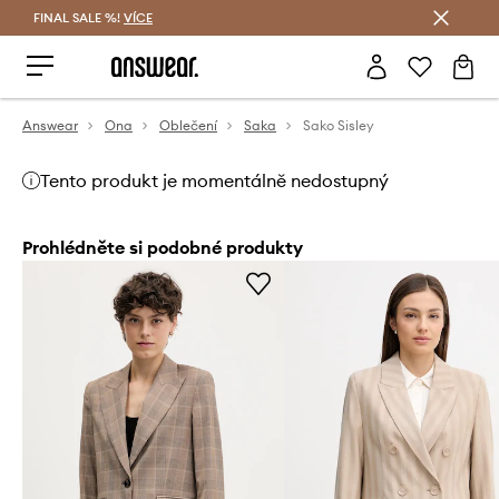
FINAL SALE %!
VÍCE
Ušetřete s Answear Club
Answear
Ona
Oblečení
Saka
Sako Sisley
Tento produkt je momentálně nedostupný
Prohlédněte si podobné produkty