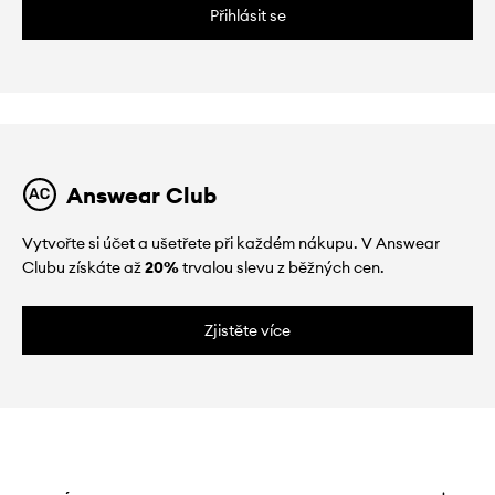
Přihlásit se
Answear Club
Vytvořte si účet a ušetřete při každém nákupu. V Answear
Clubu získáte až
20%
trvalou slevu z běžných cen.
Zjistěte více