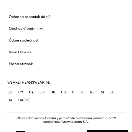
Ochrana osobních údajů
Obchodní podmínky
Údaje společnosti
Vaše Cookies
Mapa stránek
WEARETHEANSWEAR IN:
BG
CY
CZ
GR
HR
HU
IT
PL
RO
SI
SK
UA
UA(RU)
Obsah této webové stránky je chráněn autorským právem a patří
společnosti Answear.com S.A.