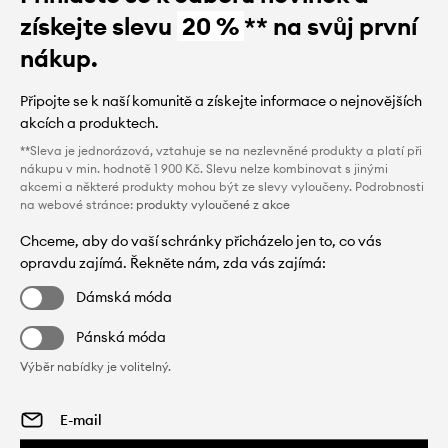
získejte slevu
20 %
** na svůj první
nákup.
Připojte se k naší komunitě a získejte informace o nejnovějších
akcích a produktech.
**Sleva je jednorázová, vztahuje se na nezlevněné produkty a platí při
nákupu v min. hodnotě 1 900 Kč. Slevu nelze kombinovat s jinými
akcemi a některé produkty mohou být ze slevy vyloučeny. Podrobnosti
na webové stránce:
produkty vyloučené z akce
Chceme, aby do vaší schránky přicházelo jen to, co vás
opravdu zajímá. Řekněte nám, zda vás zajímá:
Dámská móda
Pánská móda
Výběr nabídky je volitelný.