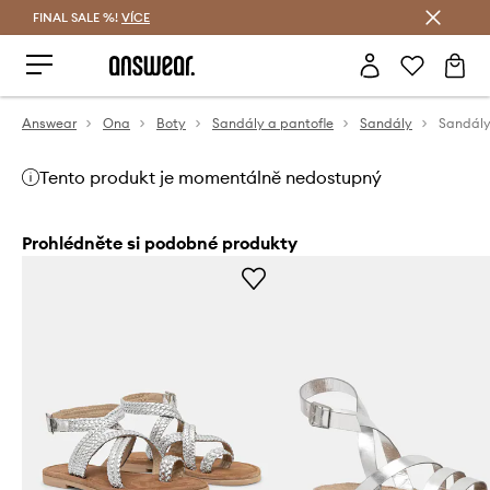
FINAL SALE %!
VÍCE
Ušetřete s Answear Club
Answear
Ona
Boty
Sandály a pantofle
Sandály
Sandály
Tento produkt je momentálně nedostupný
Prohlédněte si podobné produkty