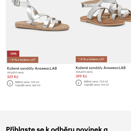
-10%
*-5 % s kódem: LST
*-5 % s kódem: LST
Kožené sandály Answear.LAB
Kožené sandály Answear.LAB
Aktuální cena:
Aktuální cena:
399 Kč
329 Kč
Běžná cena:
709 Kč
Běžná cena:
709 Kč
Nejnižší cena:
419 Kč
Nejnižší cena:
369 Kč
Přihlaste se k odběru novinek a