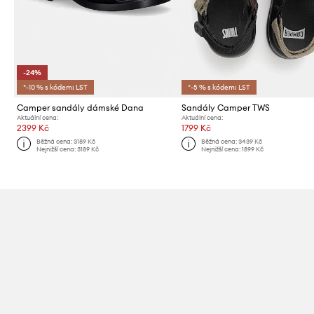
-24%
*-10 % s kódem: LST
*-5 % s kódem: LST
Camper sandály dámské Dana
Sandály Camper TWS
Aktuální cena:
Aktuální cena:
2399 Kč
1799 Kč
Běžná cena:
3189 Kč
Běžná cena:
3439 Kč
Nejnižší cena:
3189 Kč
Nejnižší cena:
1899 Kč