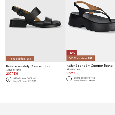
-18%
*-10 % s kódem: LST
*-5 % s kódem: LST
Kožené sandály Camper Tasha
Kožené sandály Camper Dana
Aktuální cena:
Aktuální cena:
2199 Kč
2099 Kč
Běžná cena:
3319 Kč
Běžná cena:
3439 Kč
Nejnižší cena:
2699 Kč
Nejnižší cena:
2199 Kč