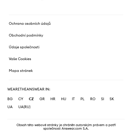
Ochrana osobních údajů
Obchodní podmínky
Údaje společnosti
Vaše Cookies
Mapa stránek
WEARETHEANSWEAR IN:
BG
CY
CZ
GR
HR
HU
IT
PL
RO
SI
SK
UA
UA(RU)
Obsah této webové stránky je chráněn autorským právem a patří
společnosti Answear.com S.A.