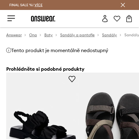
FINAL SALE %!
VÍCE
Ušetřete s Answear Club
Answear
Ona
Boty
Sandály a pantofle
Sandály
Sandály
Tento produkt je momentálně nedostupný
Prohlédněte si podobné produkty