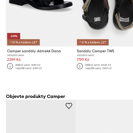
-24%
*-10 % s kódem: LST
*-5 % s kódem: LST
Camper sandály dámské Dana
Sandály Camper TWS
Aktuální cena:
Aktuální cena:
2399 Kč
1799 Kč
Běžná cena:
3189 Kč
Běžná cena:
3439 Kč
Nejnižší cena:
3189 Kč
Nejnižší cena:
1899 Kč
Objevte produkty Camper