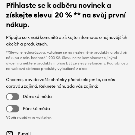
Přihlaste se k odběru novinek a
získejte slevu
20 %
** na svůj první
nákup.
Připojte se k naší komunitě a získejte informace o nejnovějších
akcích a produktech.
**Sleva je jednorázová, vztahuje se na nezlevněné produkty a platí při
nákupu v min. hodnotě 1 900 Kč. Slevu nelze kombinovat s jinými
akcemi a některé produkty mohou být ze slevy vyloučeny. Podrobnosti
na webové stránce:
produkty vyloučené z akce
Chceme, aby do vaší schránky přicházelo jen to, co vás
opravdu zajímá. Řekněte nám, zda vás zajímá:
Dámská móda
Pánská móda
Výběr nabídky je volitelný.