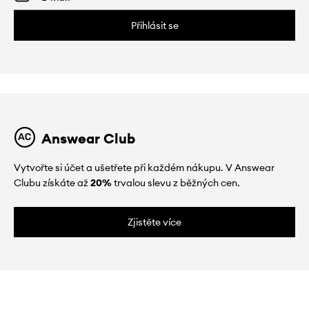
Přihlásit se
Answear Club
Vytvořte si účet a ušetřete při každém nákupu. V Answear
Clubu získáte až
20%
trvalou slevu z běžných cen.
Zjistěte více