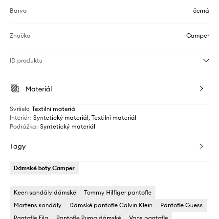
Barva
černá
Značka
Camper
ID produktu
Materiál
Svršek
:
Textilní materiál
Interiér
:
Syntetický materiál, Textilní materiál
Podrážka
:
Syntetický materiál
Tagy
Dámské boty Camper
Keen sandály dámské
Tommy Hilfiger pantofle
Martens sandály
Dámské pantofle Calvin Klein
Pantofle Guess
Pantofle Fila
Pantofle Puma dámské
Vans pantofle