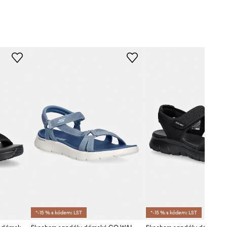
*-15 % s kódem: LST
*-15 % s kódem: LST