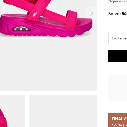
Nejnižší ce
Barva:
r
Zvolte ve
FINAL 
*-5 % s 