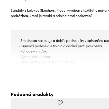
Sandály z kolekce Skechers. Model vyroben z textilního mater
podrážkou, která je trvalá a odolná proti poškození.
- Snadno se nasazuje a dobře padne díky zapínání na suc
- Gumová podešev je trvalá a odolná proti poškození.
- Pohodlný vnitřek.
- Výška klínku: 6 cm.
- Délka stélky pro velikost je: 28 cm.
- Rozměry pro velikost: 41.
Podobné produkty