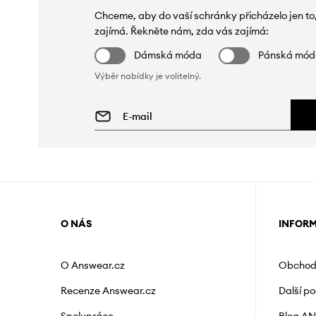
Chceme, aby do vaší schránky přicházelo jen to
zajímá. Řekněte nám, zda vás zajímá:
Dámská móda
Pánská mó
Výběr nabídky je volitelný.
O NÁS
INFOR
O Answear.cz
Obchod
Recenze Answear.cz
Další p