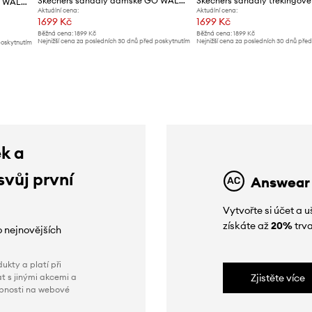
Skechers sandály dámské GO WALK FLEX
Skechers sandály dámské GO WALK FLEX
Aktuální cena:
Aktuální cena:
1699 Kč
1699 Kč
Běžná cena:
1899 Kč
Běžná cena:
1899 Kč
Nejnižší cena za posledních 30 dnů před poskytnutím
Nejnižší cena za posledních 30 dnů pře
poskytnutím
slevy:
1899 Kč
slevy:
1899 Kč
ek a
svůj první
Answear
Vytvořte si účet a
získáte až
20%
trva
o nejnovějších
ukty a platí při
t s jinými akcemi a
Zjistěte více
obnosti na webové