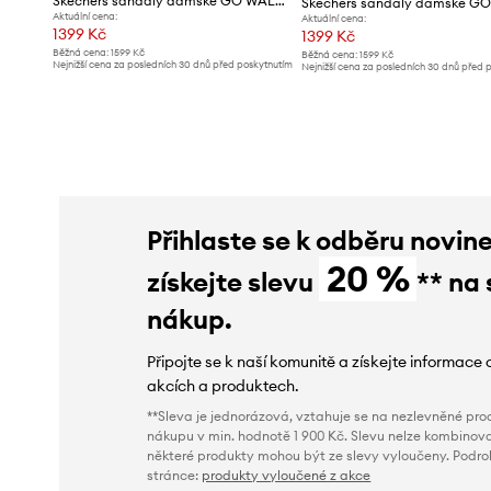
Skechers sandály dámské GO WALK FLEX
Aktuální cena:
Aktuální cena:
1399 Kč
1399 Kč
Běžná cena:
1599 Kč
Běžná cena:
1599 Kč
Nejnižší cena za posledních 30 dnů před poskytnutím
Nejnižší cena za posledních 30 dnů před 
slevy:
1599 Kč
slevy:
1599 Kč
Přihlaste se k odběru novin
20 %
získejte slevu
** na 
nákup.
Připojte se k naší komunitě a získejte informace 
akcích a produktech.
**Sleva je jednorázová, vztahuje se na nezlevněné prod
nákupu v min. hodnotě 1 900 Kč. Slevu nelze kombinova
některé produkty mohou být ze slevy vyloučeny. Podr
stránce:
produkty vyloučené z akce