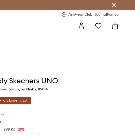
Answear Club
- 20 % na první objednávku
Answear Club
Journal
Pomoc
ly Skechers UNO
ová barva, na klínku, 119814
5 % s kódem: LST
na:
č
:
1899 Kč
-31%