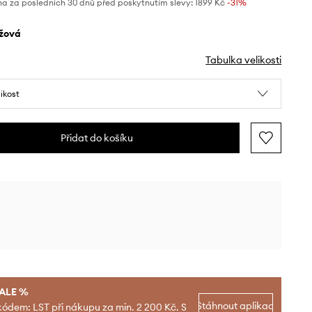
na za posledních 30 dnů před poskytnutím slevy:
1899 Kč
 -31%
ůžová
Tabulka velikosti
likost
Přidat do košíku
SALE %
Stáhnout aplikaci
kódem: LST při nákupu za min. 2 200 Kč. S