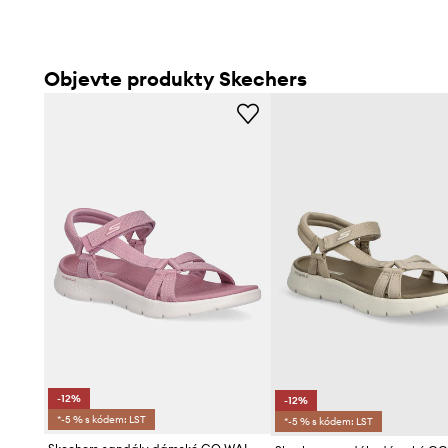
Objevte produkty Skechers
-12%
-12%
*-5 % s kódem: LST
*-5 % s kódem: LST