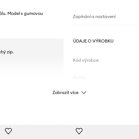
iálu. Model s gumovou
Zapínání a nastavení
ÚDAJE O VÝROBKU
hý zip.
Kód výrobce
Barva
Zobrazit více
Značka
Výrobce
ID produktu