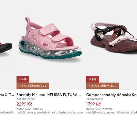
-14%
-18%
*-5 % s kódem: LST
*-5 % s kódem: LST
Teva sandály dámské Hurricane XLT3
Sandály Melissa MELISSA FUTURA AD
Aktuální cena:
Aktuální cena:
2299 Kč
1799 Kč
Běžná cena:
3899 Kč
Běžná cena:
2679 Kč
poskytnutím
Nejnižší cena za posledních 30 dnů před poskytnutím
Nejnižší cena za posledních 30 dnů pře
slevy:
2699 Kč
slevy:
2199 Kč