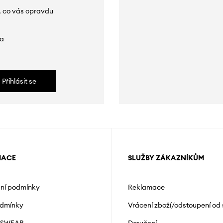
, co vás opravdu
da
Přihlásit se
MACE
SLUŽBY ZÁKAZNÍKŮM
ní podmínky
Reklamace
odmínky
Vrácení zboží/odstoupení od