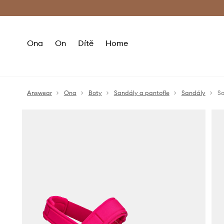
Premium Fashion Benefits
Doručení a vr
Ona
On
Dítě
Home
Answear
Ona
Boty
Sandály a pantofle
Sandály
S