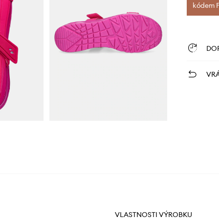
kódem FI
DO
VRÁ
VLASTNOSTI VÝROBKU