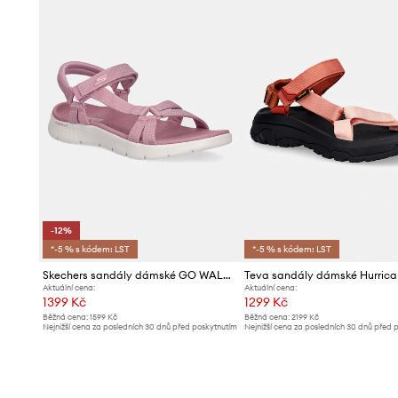
-12%
*-5 % s kódem: LST
*-5 % s kódem: LST
Skechers sandály dámské GO WALK FLEX
Aktuální cena:
Aktuální cena:
1399 Kč
1299 Kč
Běžná cena:
1599 Kč
Běžná cena:
2199 Kč
Nejnižší cena za posledních 30 dnů před poskytnutím
Nejnižší cena za posledních 30 dnů před 
slevy:
1599 Kč
slevy:
1399 Kč