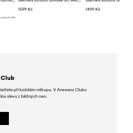
Skechers sandály trekingové dámské UNO SANDAL
Skechers sandály dámské GO WALK FLEX
1599 Kč
1499 Kč
d poskytnutím
 Club
 ušetřete při každém nákupu. V Answear Clubu
lou slevu z běžných cen.