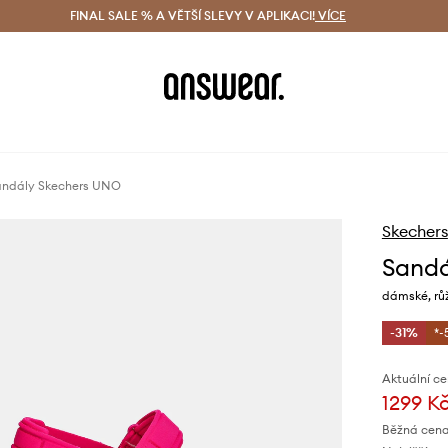
ácení zdarma (od 1800 Kč)
FINAL SALE % A VĚTŠÍ SLEVY V APLIKACI!
Doručení i do 24 h
VÍCE
Ušetřete s 
andály Skechers UNO
Skechers
Sandá
dámské, růž
-31%
*-
Aktuální ce
1299 K
Běžná cena