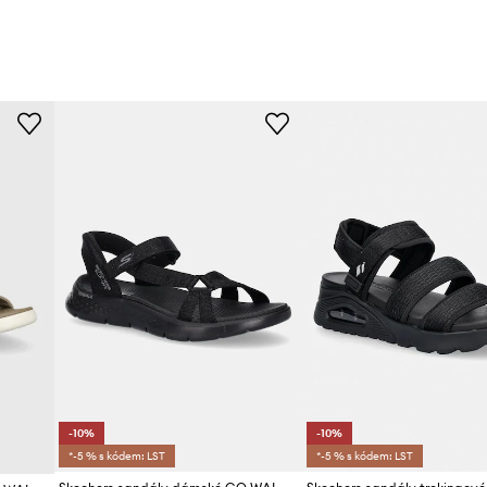
-10%
-10%
*-5 % s kódem: LST
*-5 % s kódem: LST