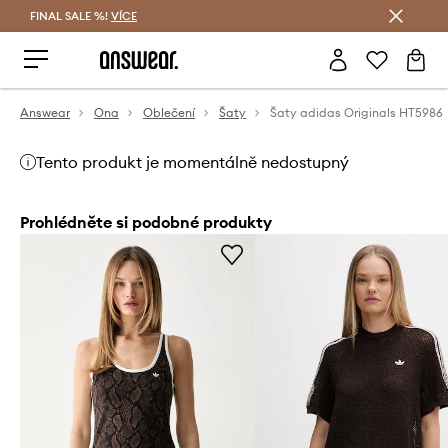
FINAL SALE %!
VÍCE
Ušetřete s Answear Club
Answear
Ona
Oblečení
Šaty
Šaty adidas Originals HT5986
Tento produkt je momentálně nedostupný
Prohlédněte si podobné produkty