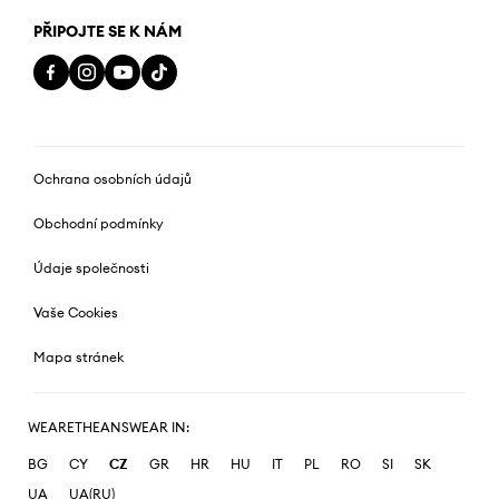
PŘIPOJTE SE K NÁM
Ochrana osobních údajů
Obchodní podmínky
Údaje společnosti
Vaše Cookies
Mapa stránek
WEARETHEANSWEAR IN:
BG
CY
CZ
GR
HR
HU
IT
PL
RO
SI
SK
UA
UA(RU)