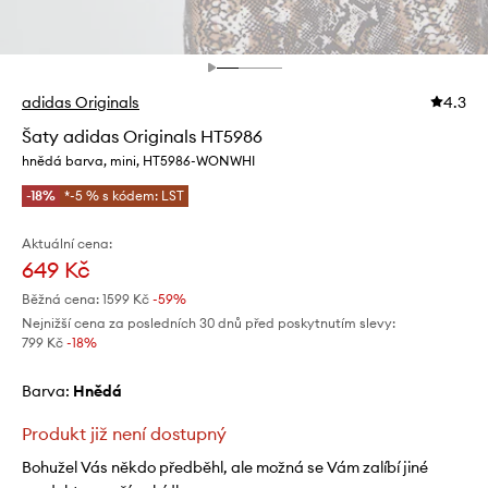
adidas Originals
4.3
Šaty adidas Originals HT5986
hnědá barva, mini, HT5986-WONWHI
-18%
*-5 % s kódem: LST
Aktuální cena:
649 Kč
Běžná cena:
1599 Kč
-59%
Nejnižší cena za posledních 30 dnů před poskytnutím slevy:
799 Kč
 -18%
Barva:
hnědá
Produkt již není dostupný
Bohužel Vás někdo předběhl, ale možná se Vám zalíbí jiné