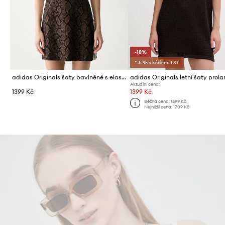
-18%
*-5 % s kódem: LST
adidas Originals šaty bavlněné s elastanem
Aktuální cena:
1399 Kč
1399 Kč
Běžná cena:
1899 Kč
Nejnižší cena:
1709 Kč