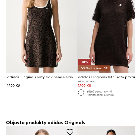
-18%
*-5 % s kódem: LST
adidas Originals šaty bavlněné s elastanem
Aktuální cena:
1399 Kč
1399 Kč
Běžná cena:
1899 Kč
Nejnižší cena:
1709 Kč
Objevte produkty adidas Originals