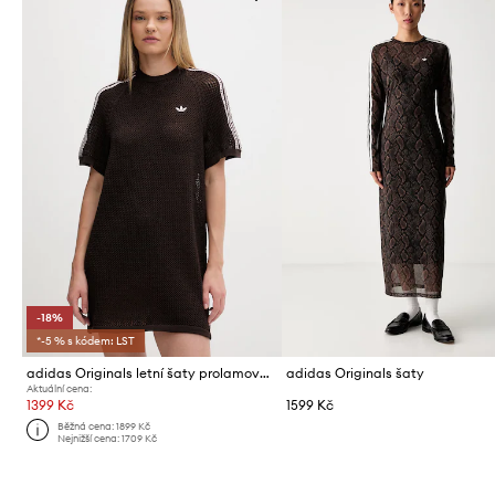
-18%
*-5 % s kódem: LST
adidas Originals letní šaty prolamované
adidas Originals šaty
Aktuální cena:
1399 Kč
1599 Kč
Běžná cena:
1899 Kč
Nejnižší cena:
1709 Kč