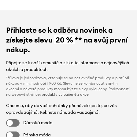
Přihlaste se k odběru novinek a
získejte slevu
20 %
** na svůj první
nákup.
Připojte se k naší komunitě a získejte informace o nejnovějších
akcích a produktech.
**Sleva je jednorázová, vztahuje se na nezlevněné produkty a platí při
nákupu v min. hodnotě 1 900 Kč. Slevu nelze kombinovat s jinými
akcemi a některé produkty mohou být ze slevy vyloučeny. Podrobnosti
na webové stránce:
produkty vyloučené z akce
Chceme, aby do vaší schránky přicházelo jen to, co vás
opravdu zajímá. Řekněte nám, zda vás zajímá:
Dámská móda
Pánská móda