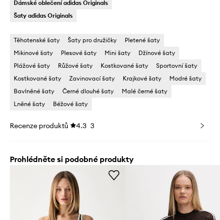
Dámské oblečení adidas Originals
Šaty adidas Originals
Těhotenské šaty
Šaty pro družičky
Pletené šaty
Mikinové šaty
Plesové šaty
Mini šaty
Džínové šaty
Plážové šaty
Růžové šaty
Kostkované šaty
Sportovní šaty
Kostkované šaty
Zavinovací šaty
Krajkové šaty
Modré šaty
Bavlněné šaty
Černé dlouhé šaty
Malé černé šaty
Lněné šaty
Béžové šaty
Recenze produktů
4.3
3
Prohlédněte si podobné produkty