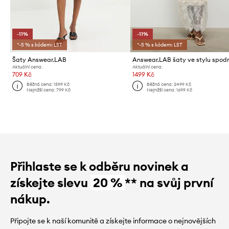
-11%
-11%
*-5 % s kódem: LST
*-5 % s kódem: LST
Šaty Answear.LAB
Answear.LAB šaty ve stylu spod
Aktuální cena:
Aktuální cena:
709 Kč
1499 Kč
Běžná cena:
1599 Kč
Běžná cena:
2499 Kč
Nejnižší cena:
799 Kč
Nejnižší cena:
1699 Kč
Přihlaste se k odběru novinek a
získejte slevu
20 %
** na svůj první
nákup.
Připojte se k naší komunitě a získejte informace o nejnovějších