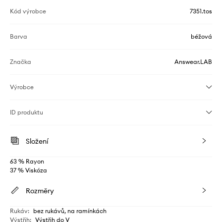
Kód výrobce
7351.tos
Barva
béžová
Značka
Answear.LAB
Výrobce
ID produktu
Složení
63 % Rayon
37 % Viskóza
Rozměry
Rukáv
:
bez rukávů, na ramínkách
Výstřih
:
Výstřih do V