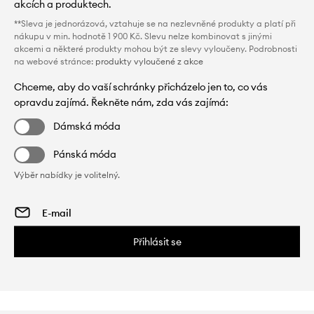
akcích a produktech.
**Sleva je jednorázová, vztahuje se na nezlevněné produkty a platí při
nákupu v min. hodnotě 1 900 Kč. Slevu nelze kombinovat s jinými
akcemi a některé produkty mohou být ze slevy vyloučeny. Podrobnosti
na webové stránce:
produkty vyloučené z akce
Chceme, aby do vaší schránky přicházelo jen to, co vás
opravdu zajímá. Řekněte nám, zda vás zajímá:
Dámská móda
Pánská móda
Výběr nabídky je volitelný.
Přihlásit se