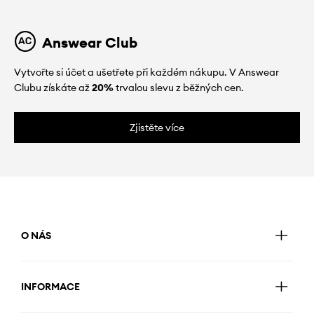
Answear Club
Vytvořte si účet a ušetřete při každém nákupu. V Answear
Clubu získáte až
20%
trvalou slevu z běžných cen.
Zjistěte více
O NÁS
INFORMACE