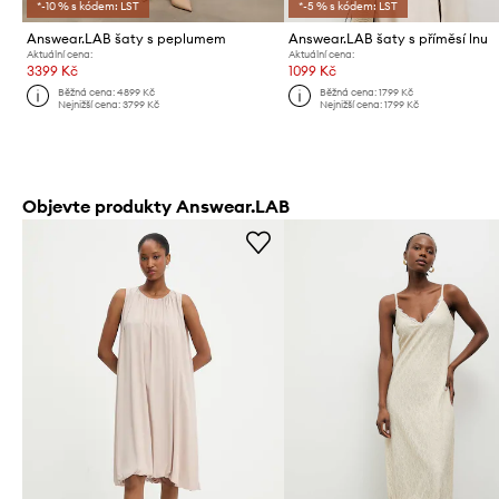
*-10 % s kódem: LST
*-5 % s kódem: LST
Answear.LAB šaty s peplumem
Answear.LAB šaty s příměsí lnu
Aktuální cena:
Aktuální cena:
3399 Kč
1099 Kč
Běžná cena:
4899 Kč
Běžná cena:
1799 Kč
Nejnižší cena:
3799 Kč
Nejnižší cena:
1799 Kč
Objevte produkty Answear.LAB