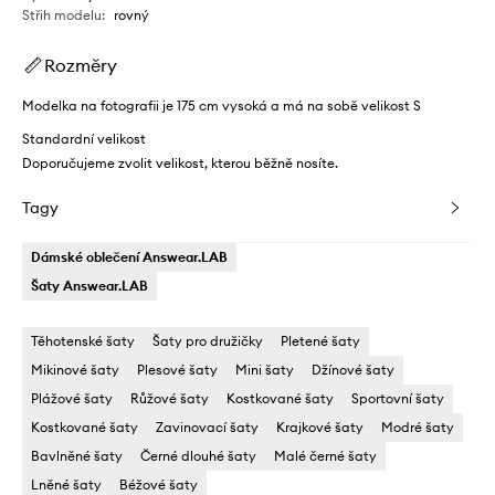
Střih modelu
:
rovný
Rozměry
Modelka na fotografii je 175 cm vysoká a má na sobě velikost S
Standardní velikost
Doporučujeme zvolit velikost, kterou běžně nosíte.
Tagy
Dámské oblečení Answear.LAB
Šaty Answear.LAB
Těhotenské šaty
Šaty pro družičky
Pletené šaty
Mikinové šaty
Plesové šaty
Mini šaty
Džínové šaty
Plážové šaty
Růžové šaty
Kostkované šaty
Sportovní šaty
Kostkované šaty
Zavinovací šaty
Krajkové šaty
Modré šaty
Bavlněné šaty
Černé dlouhé šaty
Malé černé šaty
Lněné šaty
Béžové šaty