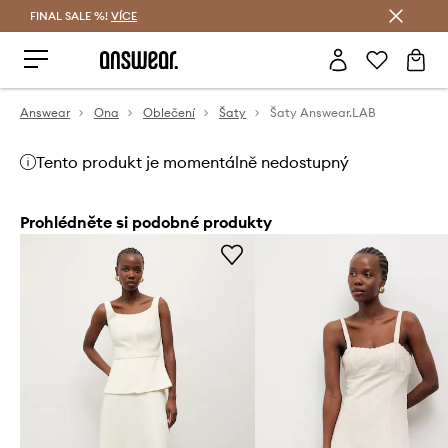
FINAL SALE %!
VÍCE
Ušetřete s Answear Club
Answear
Ona
Oblečení
Šaty
Šaty Answear.LAB
Tento produkt je momentálně nedostupný
Prohlédněte si podobné produkty