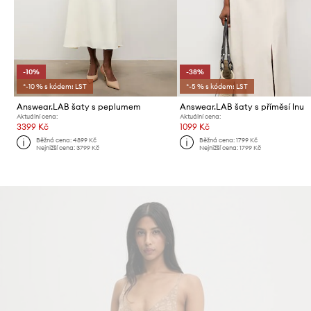
-10%
-38%
*-10 % s kódem: LST
*-5 % s kódem: LST
Answear.LAB šaty s peplumem
Answear.LAB šaty s příměsí lnu
Aktuální cena:
Aktuální cena:
3399 Kč
1099 Kč
Běžná cena:
4899 Kč
Běžná cena:
1799 Kč
Nejnižší cena:
3799 Kč
Nejnižší cena:
1799 Kč