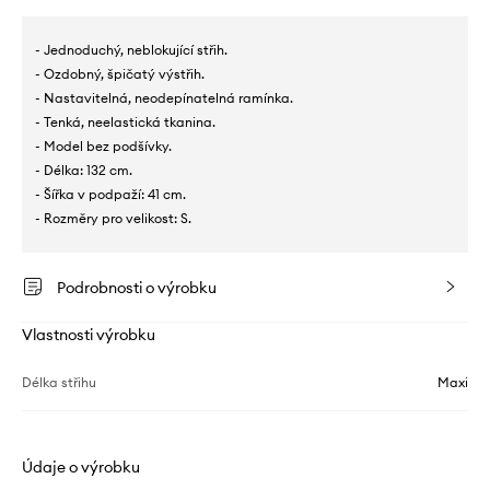
- Jednoduchý, neblokující střih.
- Ozdobný, špičatý výstřih.
- Nastavitelná, neodepínatelná ramínka.
- Tenká, neelastická tkanina.
- Model bez podšívky.
- Délka: 132 cm.
- Šířka v podpaží: 41 cm.
- Rozměry pro velikost: S.
Podrobnosti o výrobku
Vlastnosti výrobku
Délka střihu
Maxi
Údaje o výrobku