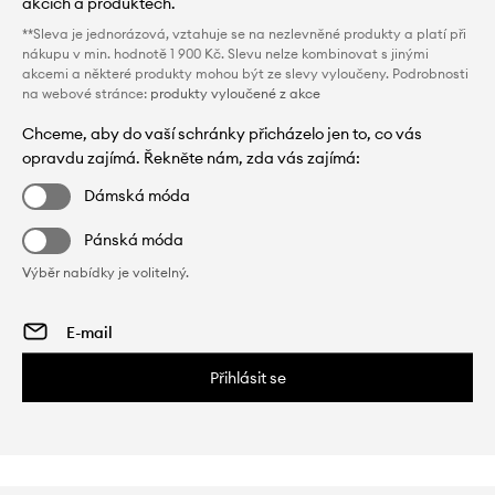
akcích a produktech.
**Sleva je jednorázová, vztahuje se na nezlevněné produkty a platí při
nákupu v min. hodnotě 1 900 Kč. Slevu nelze kombinovat s jinými
akcemi a některé produkty mohou být ze slevy vyloučeny. Podrobnosti
na webové stránce:
produkty vyloučené z akce
Chceme, aby do vaší schránky přicházelo jen to, co vás
opravdu zajímá. Řekněte nám, zda vás zajímá:
Dámská móda
Pánská móda
Výběr nabídky je volitelný.
Přihlásit se