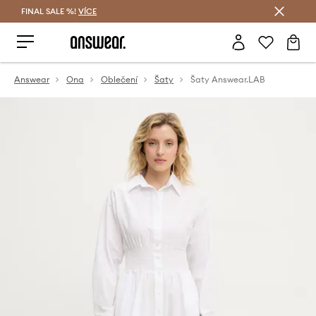
FINAL SALE %!
VÍCE
Ušetřete s Answear Club
Answear
Ona
Oblečení
Šaty
Šaty Answear.LAB