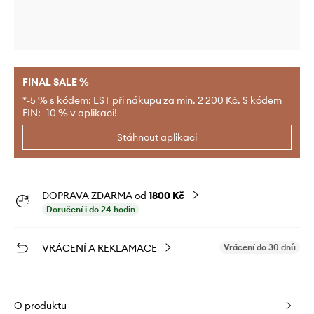
FINAL SALE %
*-5 % s kódem: LST při nákupu za min. 2 200 Kč. S kódem
FIN: -10 % v aplikaci!
Stáhnout aplikaci
DOPRAVA ZDARMA od
1800 Kč
Doručení i do 24 hodin
VRÁCENÍ A REKLAMACE
Vrácení do 30 dnů
O produktu