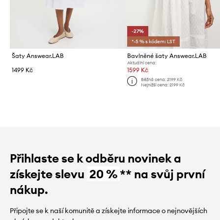
-27%
*-5 % s kódem: LST
Šaty Answear.LAB
Bavlněné šaty Answear.LAB
Aktuální cena:
1499 Kč
1599 Kč
Běžná cena:
2199 Kč
Nejnižší cena:
2199 Kč
Přihlaste se k odběru novinek a
získejte slevu
20 %
** na svůj první
nákup.
Připojte se k naší komunitě a získejte informace o nejnovějších