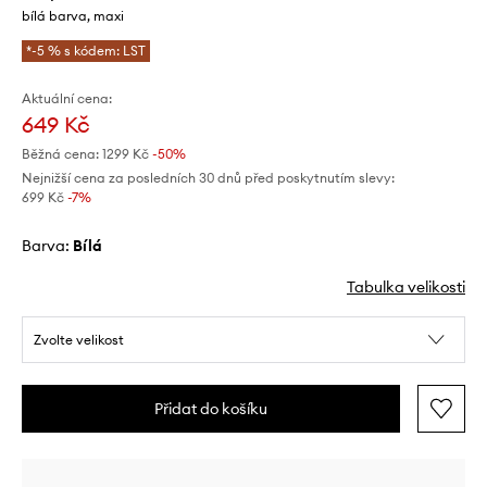
bílá barva, maxi
*-5 % s kódem: LST
Aktuální cena:
649 Kč
Běžná cena:
1299 Kč
-50%
Nejnižší cena za posledních 30 dnů před poskytnutím slevy:
699 Kč
 -7%
Barva:
bílá
Tabulka velikosti
Zvolte velikost
Přidat do košíku