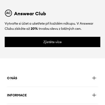
Answear Club
Vytvořte si účet a ušetřete při každém nákupu. V Answear
Clubu získáte až
20%
trvalou slevu z běžných cen.
Zjistěte více
O NÁS
INFORMACE