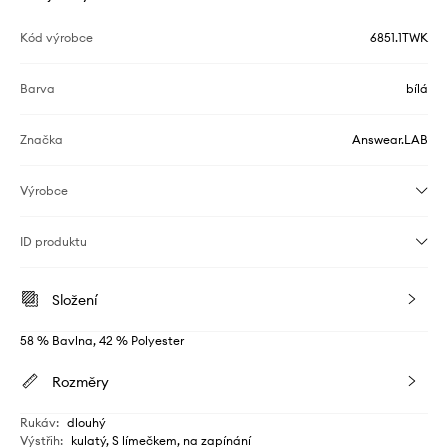
Kód výrobce
6851.1TWK
Barva
bílá
Značka
Answear.LAB
Výrobce
ID produktu
Složení
58 % Bavlna, 42 % Polyester
Rozměry
Rukáv
:
dlouhý
Výstřih
:
kulatý, S límečkem, na zapínání