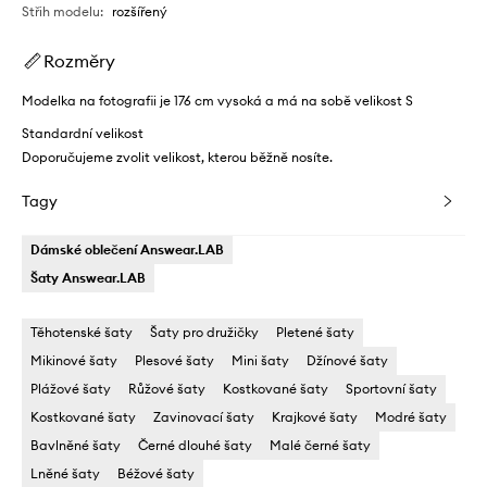
Střih modelu
:
rozšířený
Rozměry
Modelka na fotografii je 176 cm vysoká a má na sobě velikost S
Standardní velikost
Doporučujeme zvolit velikost, kterou běžně nosíte.
Tagy
Dámské oblečení Answear.LAB
Šaty Answear.LAB
Těhotenské šaty
Šaty pro družičky
Pletené šaty
Mikinové šaty
Plesové šaty
Mini šaty
Džínové šaty
Plážové šaty
Růžové šaty
Kostkované šaty
Sportovní šaty
Kostkované šaty
Zavinovací šaty
Krajkové šaty
Modré šaty
Bavlněné šaty
Černé dlouhé šaty
Malé černé šaty
Lněné šaty
Béžové šaty