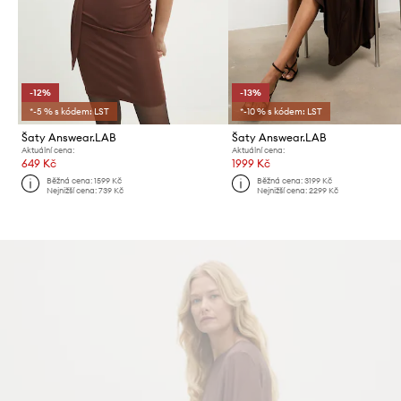
-12%
-13%
*-5 % s kódem: LST
*-10 % s kódem: LST
Šaty Answear.LAB
Šaty Answear.LAB
Aktuální cena:
Aktuální cena:
649 Kč
1999 Kč
Běžná cena:
1599 Kč
Běžná cena:
3199 Kč
Nejnižší cena:
739 Kč
Nejnižší cena:
2299 Kč