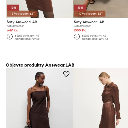
-12%
-13%
*-5 % s kódem: LST
*-10 % s kódem: LST
Šaty Answear.LAB
Šaty Answear.LAB
Aktuální cena:
Aktuální cena:
649 Kč
1999 Kč
Běžná cena:
1599 Kč
Běžná cena:
3199 Kč
Nejnižší cena:
739 Kč
Nejnižší cena:
2299 Kč
Objevte produkty Answear.LAB