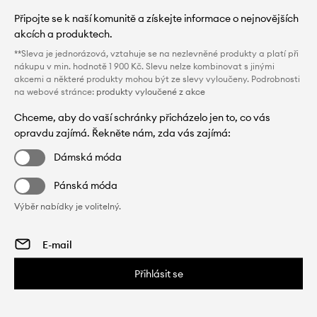
Připojte se k naší komunitě a získejte informace o nejnovějších
akcích a produktech.
**Sleva je jednorázová, vztahuje se na nezlevněné produkty a platí při
nákupu v min. hodnotě 1 900 Kč. Slevu nelze kombinovat s jinými
akcemi a některé produkty mohou být ze slevy vyloučeny. Podrobnosti
na webové stránce:
produkty vyloučené z akce
Chceme, aby do vaší schránky přicházelo jen to, co vás
opravdu zajímá. Řekněte nám, zda vás zajímá:
Dámská móda
Pánská móda
Výběr nabídky je volitelný.
Přihlásit se