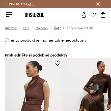
FINAL SALE %!
VÍCE
Ušetřete s Answear Club
Answear
Ona
Oblečení
Šaty
Šaty Answear.LAB
Tento produkt je momentálně nedostupný
Prohlédněte si podobné produkty