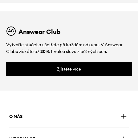
Answear Club
Vytvořte si účet a ušetřete při každém nákupu. V Answear
Clubu získáte až
20%
trvalou slevu z běžných cen.
Zjistěte více
O NÁS