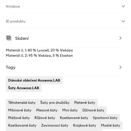
Výrobce
ID produktu
Složení
Materiál č. 1: 80 % Lyocell, 20 % Viskóza
Materiál č. 2: 95 % Viskóza, 5 % Elastan
Tagy
Dámské oblečení Answear.LAB
Šaty Answear.LAB
Těhotenské šaty
Šaty pro družičky
Pletené šaty
Mikinové šaty
Plesové šaty
Mini šaty
Džínové šaty
Plážové šaty
Růžové šaty
Kostkované šaty
Sportovní šaty
Kostkované šaty
Zavinovací šaty
Krajkové šaty
Modré šaty