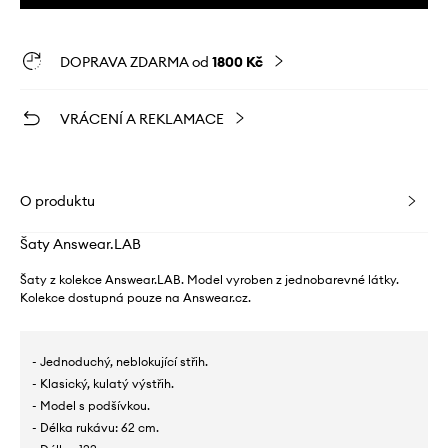
DOPRAVA ZDARMA od
1800 Kč
VRÁCENÍ A REKLAMACE
O produktu
Šaty Answear.LAB
Šaty z kolekce Answear.LAB. Model vyroben z jednobarevné látky.
Kolekce dostupná pouze na Answear.cz.
- Jednoduchý, neblokující střih.
- Klasický, kulatý výstřih.
- Model s podšívkou.
- Délka rukávu: 62 cm.