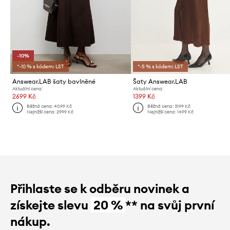
-10%
*-10 % s kódem: LST
*-5 % s kódem: LST
Answear.LAB šaty bavlněné
Šaty Answear.LAB
Aktuální cena:
Aktuální cena:
2699 Kč
1399 Kč
Běžná cena:
4099 Kč
Běžná cena:
3199 Kč
Nejnižší cena:
2999 Kč
Nejnižší cena:
1499 Kč
Přihlaste se k odběru novinek a
získejte slevu
20 %
** na svůj první
nákup.