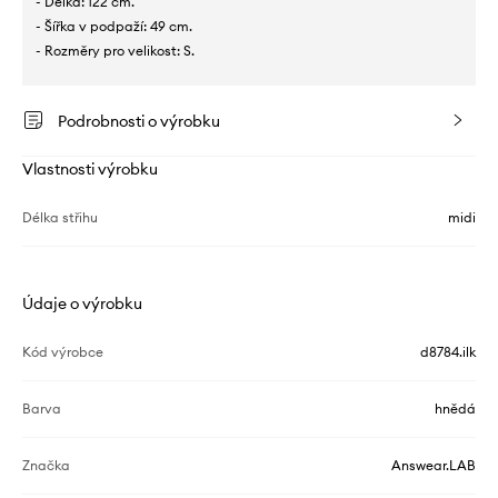
- Délka: 122 cm.
- Šířka v podpaží: 49 cm.
- Rozměry pro velikost: S.
Podrobnosti o výrobku
Vlastnosti výrobku
Délka střihu
midi
Údaje o výrobku
Kód výrobce
d8784.ilk
Barva
hnědá
Značka
Answear.LAB