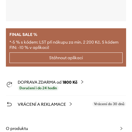
FINAL SALE %
*-5 % s kódem: LST při nákupu za min. 2 200 Kč. S kódem
FIN: -10 % v aplikaci!
Stáhnout aplikaci
DOPRAVA ZDARMA od
1800 Kč
Doručení i do 24 hodin
VRÁCENÍ A REKLAMACE
Vrácení do 30 dnů
O produktu