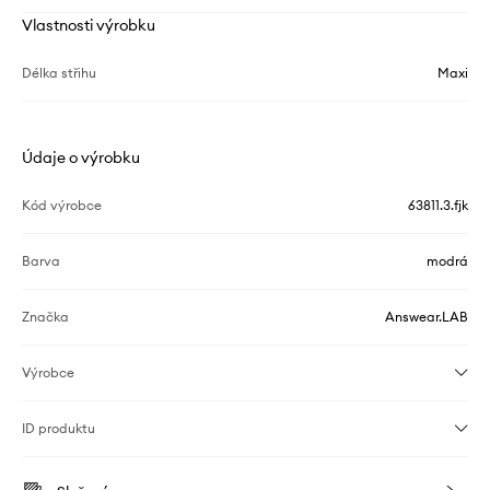
Vlastnosti výrobku
Délka střihu
Maxi
Údaje o výrobku
Kód výrobce
63811.3.fjk
Barva
modrá
Značka
Answear.LAB
Výrobce
ID produktu