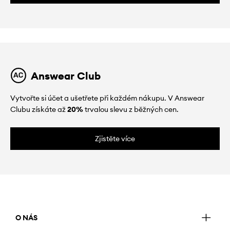
Answear Club
Vytvořte si účet a ušetřete při každém nákupu. V Answear
Clubu získáte až
20%
trvalou slevu z běžných cen.
Zjistěte více
O NÁS