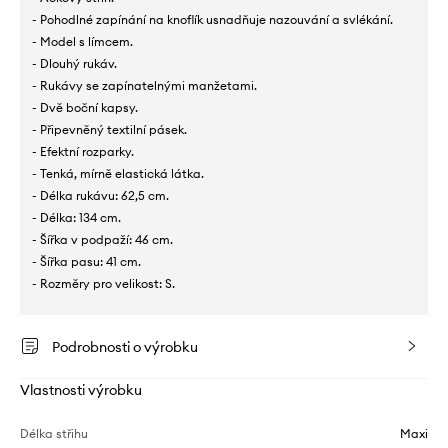
- Pohodlné zapínání na knoflík usnadňuje nazouvání a svlékání.
- Model s límcem.
- Dlouhý rukáv.
- Rukávy se zapínatelnými manžetami.
- Dvě boční kapsy.
- Připevněný textilní pásek.
- Efektní rozparky.
- Tenká, mírně elastická látka.
- Délka rukávu: 62,5 cm.
- Délka: 134 cm.
- Šířka v podpaží: 46 cm.
- Šířka pasu: 41 cm.
- Rozměry pro velikost: S.
Podrobnosti o výrobku
Vlastnosti výrobku
Délka střihu
Maxi