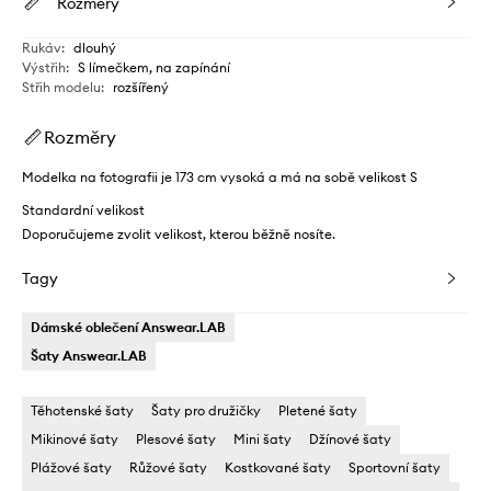
Rozměry
Rukáv
:
dlouhý
Výstřih
:
S límečkem, na zapínání
Střih modelu
:
rozšířený
Rozměry
Modelka na fotografii je 173 cm vysoká a má na sobě velikost S
Standardní velikost
Doporučujeme zvolit velikost, kterou běžně nosíte.
Tagy
Dámské oblečení Answear.LAB
Šaty Answear.LAB
Těhotenské šaty
Šaty pro družičky
Pletené šaty
Mikinové šaty
Plesové šaty
Mini šaty
Džínové šaty
Plážové šaty
Růžové šaty
Kostkované šaty
Sportovní šaty