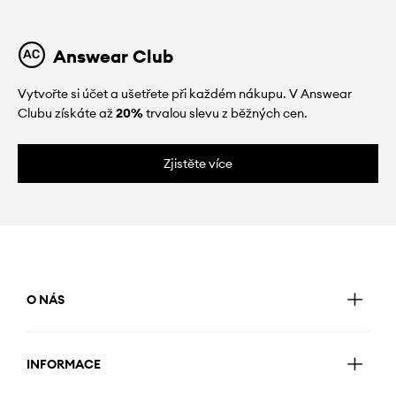
Answear Club
Vytvořte si účet a ušetřete při každém nákupu. V Answear
Clubu získáte až
20%
trvalou slevu z běžných cen.
Zjistěte více
O NÁS
INFORMACE