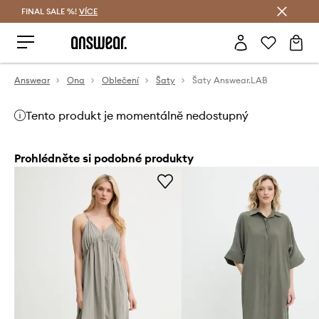
FINAL SALE %!
VÍCE
Ušetřete s Answear Club
Answear
Ona
Oblečení
Šaty
Šaty Answear.LAB
Tento produkt je momentálně nedostupný
Prohlédněte si podobné produkty