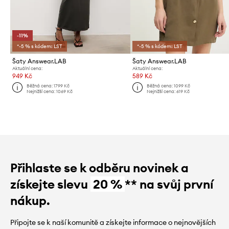
-11%
*-5 % s kódem: LST
*-5 % s kódem: LST
Šaty Answear.LAB
Šaty Answear.LAB
Aktuální cena:
Aktuální cena:
949 Kč
589 Kč
Běžná cena:
1799 Kč
Běžná cena:
1099 Kč
Nejnižší cena:
1069 Kč
Nejnižší cena:
619 Kč
Přihlaste se k odběru novinek a
získejte slevu
20 %
** na svůj první
nákup.
Připojte se k naší komunitě a získejte informace o nejnovějších