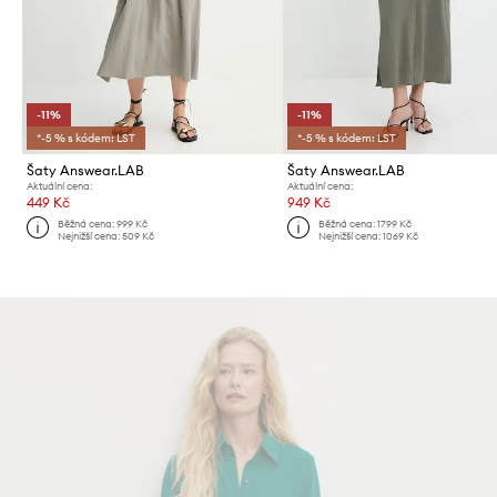
-11%
-11%
*-5 % s kódem: LST
*-5 % s kódem: LST
Šaty Answear.LAB
Šaty Answear.LAB
Aktuální cena:
Aktuální cena:
449 Kč
949 Kč
Běžná cena:
999 Kč
Běžná cena:
1799 Kč
Nejnižší cena:
509 Kč
Nejnižší cena:
1069 Kč