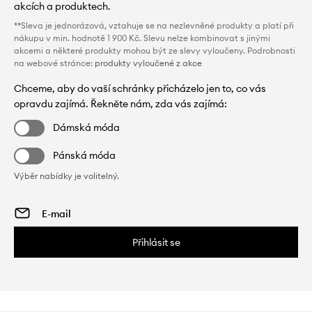
akcích a produktech.
**Sleva je jednorázová, vztahuje se na nezlevněné produkty a platí při
nákupu v min. hodnotě 1 900 Kč. Slevu nelze kombinovat s jinými
akcemi a některé produkty mohou být ze slevy vyloučeny. Podrobnosti
na webové stránce:
produkty vyloučené z akce
Chceme, aby do vaší schránky přicházelo jen to, co vás
opravdu zajímá. Řekněte nám, zda vás zajímá:
Dámská móda
Pánská móda
Výběr nabídky je volitelný.
Přihlásit se