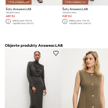
*-5 % s kódem: LST
*-5 % s kódem: LST
Šaty Answear.LAB
Šaty Answear.LAB
Aktuální cena:
Aktuální cena:
449 Kč
949 Kč
Běžná cena:
999 Kč
Běžná cena:
1799 Kč
Nejnižší cena:
509 Kč
Nejnižší cena:
1069 Kč
Objevte produkty Answear.LAB