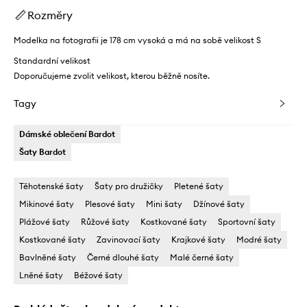
Rozměry
Modelka na fotografii je 178 cm vysoká a má na sobě velikost S
Standardní velikost
Doporučujeme zvolit velikost, kterou běžně nosíte.
Tagy
Dámské oblečení Bardot
Šaty Bardot
Těhotenské šaty
Šaty pro družičky
Pletené šaty
Mikinové šaty
Plesové šaty
Mini šaty
Džínové šaty
Plážové šaty
Růžové šaty
Kostkované šaty
Sportovní šaty
Kostkované šaty
Zavinovací šaty
Krajkové šaty
Modré šaty
Bavlněné šaty
Černé dlouhé šaty
Malé černé šaty
Lněné šaty
Béžové šaty