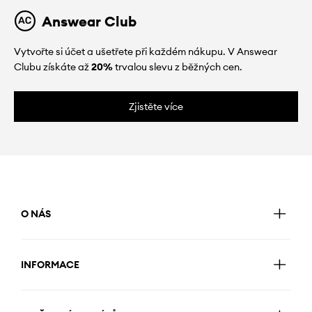
Answear Club
Vytvořte si účet a ušetřete při každém nákupu. V Answear
Clubu získáte až
20%
trvalou slevu z běžných cen.
Zjistěte více
O NÁS
INFORMACE