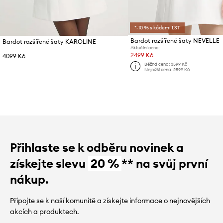
*-10 % s kódem: LST
Bardot rozšířené šaty NEVELLE
Bardot rozšířené šaty KAROLINE
Aktuální cena:
2499 Kč
4099 Kč
Běžná cena:
3599 Kč
Nejnižší cena:
2599 Kč
Přihlaste se k odběru novinek a
získejte slevu
20 %
** na svůj první
nákup.
Připojte se k naší komunitě a získejte informace o nejnovějších
akcích a produktech.