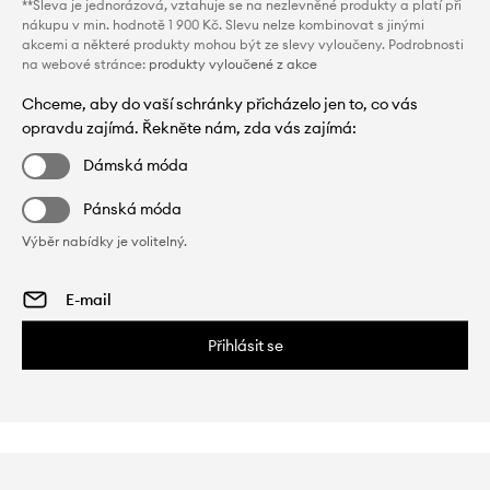
**Sleva je jednorázová, vztahuje se na nezlevněné produkty a platí při
nákupu v min. hodnotě 1 900 Kč. Slevu nelze kombinovat s jinými
akcemi a některé produkty mohou být ze slevy vyloučeny. Podrobnosti
na webové stránce:
produkty vyloučené z akce
Chceme, aby do vaší schránky přicházelo jen to, co vás
opravdu zajímá. Řekněte nám, zda vás zajímá:
Dámská móda
Pánská móda
Výběr nabídky je volitelný.
Přihlásit se