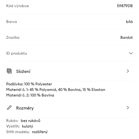
Kód výrobce
59879DB
Barva
bílá
Značka
Bardot
ID produktu
Složení
Podšívka: 100 % Polyester
Materiál č. 1: 45 % Polyamid, 40 % Bavlna, 15 % Elastan
Materiál č. 2: 100 % Bavlna
Rozměry
Rukáv
:
bez rukávů
Výstřih
:
kulatý
Střih modelu
:
rozšířený