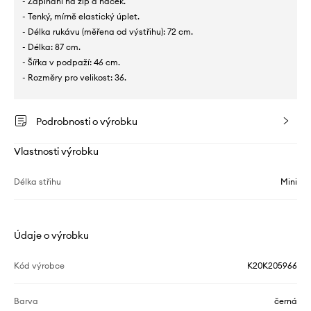
- Zapínání na zip a háček.
- Tenký, mírně elastický úplet.
- Délka rukávu (měřena od výstřihu): 72 cm.
- Délka: 87 cm.
- Šířka v podpaží: 46 cm.
- Rozměry pro velikost: 36.
Podrobnosti o výrobku
Vlastnosti výrobku
Délka střihu
Mini
Údaje o výrobku
Kód výrobce
K20K205966
Barva
černá