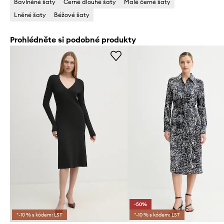
Bavlněné šaty
Černé dlouhé šaty
Malé černé šaty
Lněné šaty
Béžové šaty
Prohlédněte si podobné produkty
-50%
*-10 % s kódem: LST
*-10 % s kódem: LST