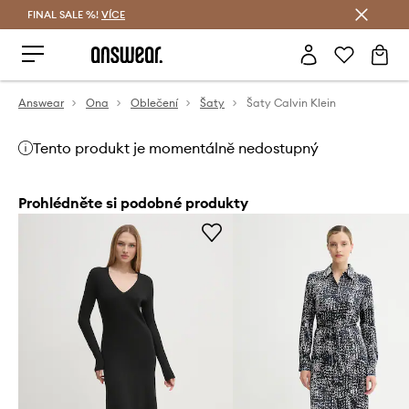
FINAL SALE %!
VÍCE
Ušetřete s Answear Club
Answear
Ona
Oblečení
Šaty
Šaty Calvin Klein
Tento produkt je momentálně nedostupný
Prohlédněte si podobné produkty