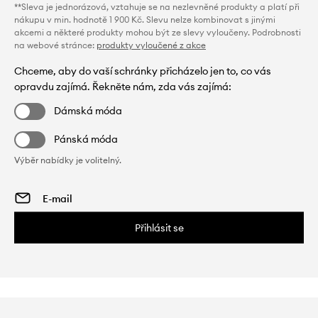
**Sleva je jednorázová, vztahuje se na nezlevněné produkty a platí při
nákupu v min. hodnotě 1 900 Kč. Slevu nelze kombinovat s jinými
akcemi a některé produkty mohou být ze slevy vyloučeny. Podrobnosti
na webové stránce:
produkty vyloučené z akce
Chceme, aby do vaší schránky přicházelo jen to, co vás
opravdu zajímá. Řekněte nám, zda vás zajímá:
Dámská móda
Pánská móda
Výběr nabídky je volitelný.
Přihlásit se