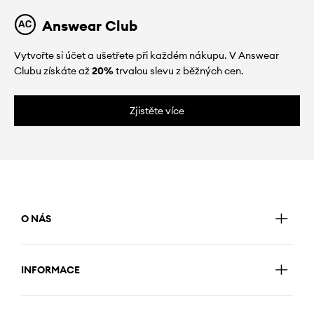
Answear Club
Vytvořte si účet a ušetřete při každém nákupu. V Answear
Clubu získáte až
20%
trvalou slevu z běžných cen.
Zjistěte více
O NÁS
INFORMACE