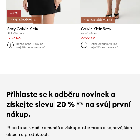
-50%
*-5 % s kódem: LST
*-10 % s kódem: LST
Šaty Calvin Klein
Calvin Klein šaty
Aktuální cena:
Aktuální cena:
1739 Kč
2399 Kč
Běžná cena:
3489 Kč
Běžná cena:
3790 Kč
Nejnižší cena:
3489 Kč
Nejnižší cena:
2599 Kč
Přihlaste se k odběru novinek a
získejte slevu
20 %
** na svůj první
nákup.
Připojte se k naší komunitě a získejte informace o nejnovějších
akcích a produktech.