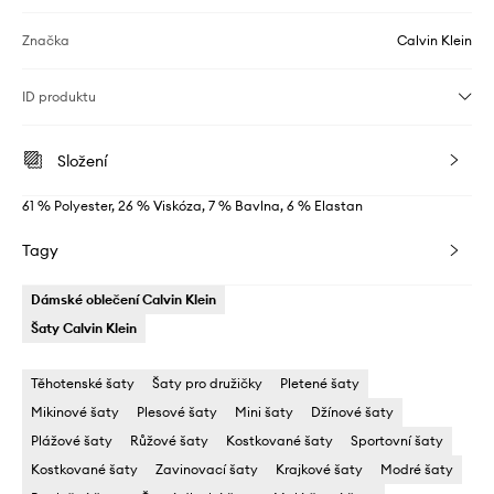
Značka
Calvin Klein
ID produktu
Složení
61 % Polyester, 26 % Viskóza, 7 % Bavlna, 6 % Elastan
Tagy
Dámské oblečení Calvin Klein
Šaty Calvin Klein
Těhotenské šaty
Šaty pro družičky
Pletené šaty
Mikinové šaty
Plesové šaty
Mini šaty
Džínové šaty
Plážové šaty
Růžové šaty
Kostkované šaty
Sportovní šaty
Kostkované šaty
Zavinovací šaty
Krajkové šaty
Modré šaty