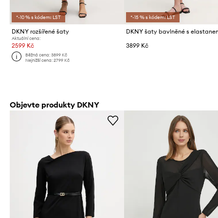
*-10 % s kódem: LST
*-15 % s kódem: LST
DKNY rozšířené šaty
DKNY šaty bavlněné s elastane
Aktuální cena:
2599 Kč
3899 Kč
Běžná cena:
3899 Kč
Nejnižší cena:
2799 Kč
Objevte produkty DKNY