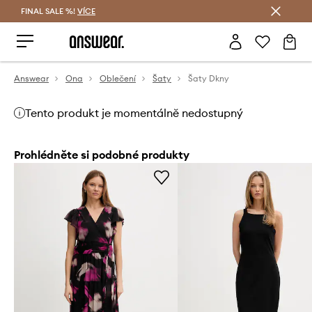
FINAL SALE %!
VÍCE
Ušetřete s Answear Club
Answear
Ona
Oblečení
Šaty
Šaty Dkny
Tento produkt je momentálně nedostupný
Prohlédněte si podobné produkty