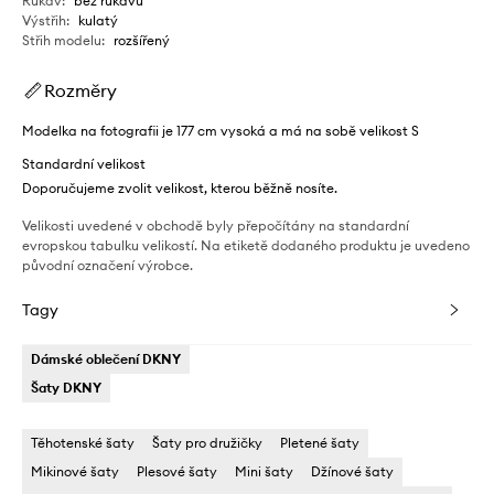
Rukáv
:
bez rukávů
Výstřih
:
kulatý
Střih modelu
:
rozšířený
Rozměry
Modelka na fotografii je 177 cm vysoká a má na sobě velikost S
Standardní velikost
Doporučujeme zvolit velikost, kterou běžně nosíte.
Velikosti uvedené v obchodě byly přepočítány na standardní
evropskou tabulku velikostí. Na etiketě dodaného produktu je uvedeno
původní označení výrobce.
Tagy
Dámské oblečení DKNY
Šaty DKNY
Těhotenské šaty
Šaty pro družičky
Pletené šaty
Mikinové šaty
Plesové šaty
Mini šaty
Džínové šaty