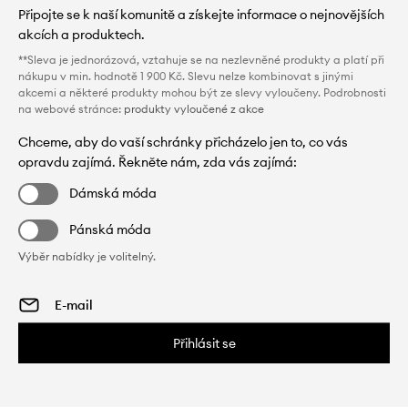
Připojte se k naší komunitě a získejte informace o nejnovějších
akcích a produktech.
**Sleva je jednorázová, vztahuje se na nezlevněné produkty a platí při
nákupu v min. hodnotě 1 900 Kč. Slevu nelze kombinovat s jinými
akcemi a některé produkty mohou být ze slevy vyloučeny. Podrobnosti
na webové stránce:
produkty vyloučené z akce
Chceme, aby do vaší schránky přicházelo jen to, co vás
opravdu zajímá. Řekněte nám, zda vás zajímá:
Dámská móda
Pánská móda
Výběr nabídky je volitelný.
Přihlásit se