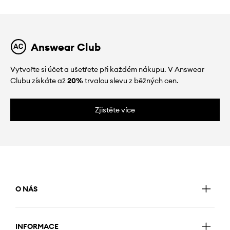
Answear Club
Vytvořte si účet a ušetřete při každém nákupu. V Answear
Clubu získáte až
20%
trvalou slevu z běžných cen.
Zjistěte více
O NÁS
INFORMACE