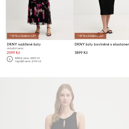
*-10 % s kódem: LST
*-15 % s kódem: LST
DKNY rozšířené šaty
DKNY šaty bavlněné s elastane
Aktuální cena:
2599 Kč
3899 Kč
Běžná cena:
3899 Kč
Nejnižší cena:
2799 Kč