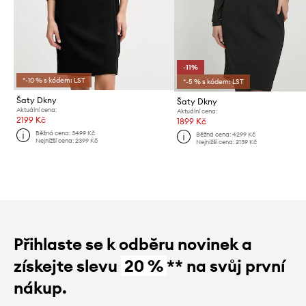
-11%
*-10 % s kódem: LST
*-5 % s kódem: LST
Šaty Dkny
Šaty Dkny
Aktuální cena:
Aktuální cena:
2199 Kč
1899 Kč
Běžná cena:
3499 Kč
Běžná cena:
4299 Kč
Nejnižší cena:
2399 Kč
Nejnižší cena:
2139 Kč
Přihlaste se k odběru novinek a
získejte slevu
20 %
** na svůj první
nákup.