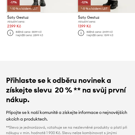
-17%
-12%
*-10 % s kódem: LST
*-5 % s kódem: LST
Šaty Gestuz
Šaty Gestuz
Aktuální cena:
Aktuální cena:
2399 Kč
1399 Kč
Běžná cena:
3599 Kč
Běžná cena:
2499 Kč
Nejnižší cena:
2899 Kč
Nejnižší cena:
1599 Kč
Přihlaste se k odběru novinek a
získejte slevu
20 %
** na svůj první
nákup.
Připojte se k naší komunitě a získejte informace o nejnovějších
akcích a produktech.
**Sleva je jednorázová, vztahuje se na nezlevněné produkty a platí při
nákupu v min. hodnotě 1 900 Kč. Slevu nelze kombinovat s jinými