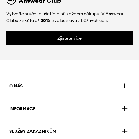
Answear Club
Vytvořte si účet a ušetřete při každém nákupu. V Answear
Clubu získáte až
20%
trvalou slevu z běžných cen.
Zjistěte více
O NÁS
INFORMACE
SLUŽBY ZÁKAZNÍKŮM