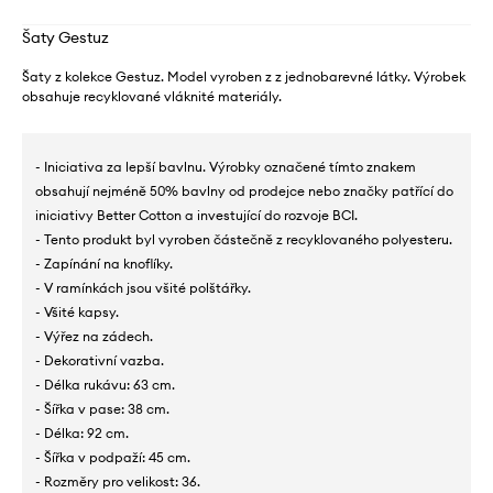
Šaty Gestuz
Šaty z kolekce Gestuz. Model vyroben z z jednobarevné látky. Výrobek
obsahuje recyklované vláknité materiály.
- Iniciativa za lepší bavlnu. Výrobky označené tímto znakem
obsahují nejméně 50% bavlny od prodejce nebo značky patřící do
iniciativy Better Cotton a investující do rozvoje BCI.
- Tento produkt byl vyroben částečně z recyklovaného polyesteru.
- Zapínání na knoflíky.
- V ramínkách jsou všité polštářky.
- Všité kapsy.
- Výřez na zádech.
- Dekorativní vazba.
- Délka rukávu: 63 cm.
- Šířka v pase: 38 cm.
- Délka: 92 cm.
- Šířka v podpaží: 45 cm.
- Rozměry pro velikost: 36.