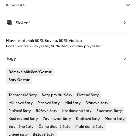
ID produktu
Složení
Hlavní materiál: 50 % Bavlna, 50 % Viskóza
Podšívka: 50 % Polyester, 50 % Recyklovaný polyester
Tagy
Dámské oblečení Gestuz
Šaty Gestuz
Těhotenské šaty
Šaty pro družičky
Pletené šaty
Mikinové šaty
Plesové šaty
Mini šaty
Džínové šaty
Plážové šaty
Růžové šaty
Kostkované šaty
Sportovní šaty
Kostkované šaty
Zavinovací šaty
Krajkové šaty
Modré šaty
Bavlněné šaty
Černé dlouhé šaty
Malé černé šaty
Lněné šaty
Béžové šaty