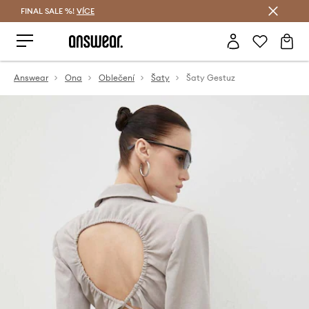
FINAL SALE %!
VÍCE
Ušetřete s Answear Club
Answear
Ona
Oblečení
Šaty
Šaty Gestuz