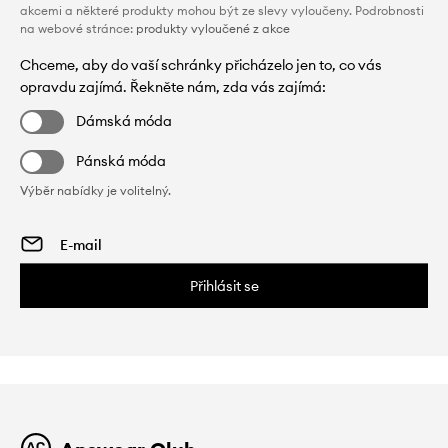
akcemi a některé produkty mohou být ze slevy vyloučeny. Podrobnosti
na webové stránce:
produkty vyloučené z akce
Chceme, aby do vaší schránky přicházelo jen to, co vás
opravdu zajímá. Řekněte nám, zda vás zajímá:
Dámská móda
Pánská móda
Výběr nabídky je volitelný.
Přihlásit se