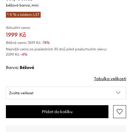
béžová barva, mini
*-5 % s kódem: LST
Aktuální cena:
1999 Kč
Běžná cena:
7699 Kč
-74%
Nejnižší cena za posledních 30 dnů před poskytnutím slevy:
2099 Kč
 -4%
Barva:
béžová
Tabulka velikosti
Zvolte velikost
Přidat do košíku