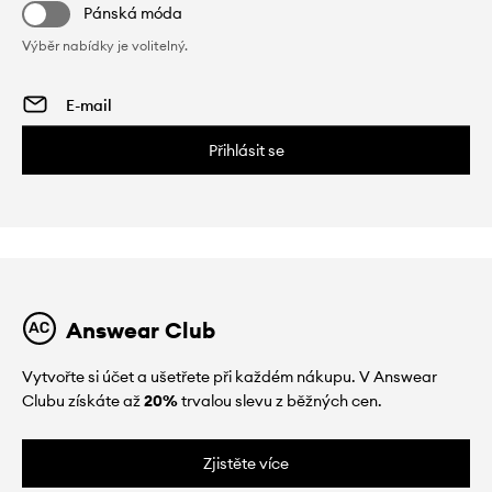
Pánská móda
Výběr nabídky je volitelný.
Přihlásit se
Answear Club
Vytvořte si účet a ušetřete při každém nákupu. V Answear
Clubu získáte až
20%
trvalou slevu z běžných cen.
Zjistěte více