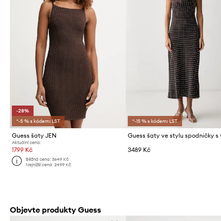
-28%
*-5 % s kódem: LST
*-15 % s kódem: LST
Guess šaty JEN
Aktuální cena:
1799 Kč
3489 Kč
Běžná cena:
3649 Kč
Nejnižší cena:
2499 Kč
Objevte produkty Guess