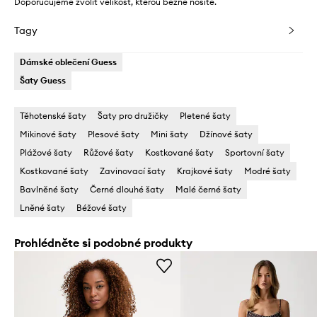
Doporučujeme zvolit velikost, kterou běžně nosíte.
Tagy
Dámské oblečení Guess
Šaty Guess
Těhotenské šaty
Šaty pro družičky
Pletené šaty
Mikinové šaty
Plesové šaty
Mini šaty
Džínové šaty
Plážové šaty
Růžové šaty
Kostkované šaty
Sportovní šaty
Kostkované šaty
Zavinovací šaty
Krajkové šaty
Modré šaty
Bavlněné šaty
Černé dlouhé šaty
Malé černé šaty
Lněné šaty
Béžové šaty
Prohlédněte si podobné produkty