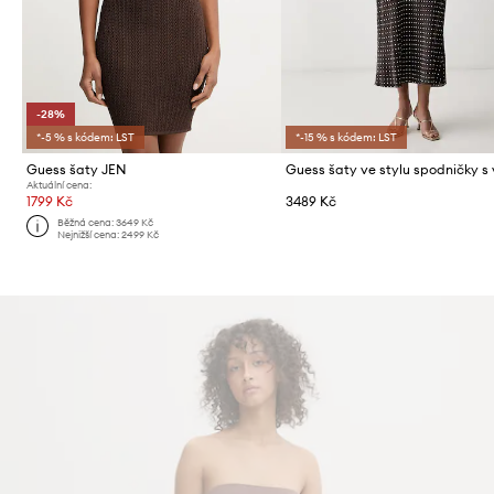
-28%
*-5 % s kódem: LST
*-15 % s kódem: LST
Guess šaty JEN
Aktuální cena:
1799 Kč
3489 Kč
Běžná cena:
3649 Kč
Nejnižší cena:
2499 Kč