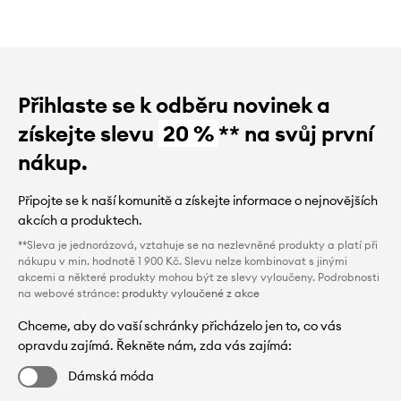
Přihlaste se k odběru novinek a
získejte slevu
20 %
** na svůj první
nákup.
Připojte se k naší komunitě a získejte informace o nejnovějších
akcích a produktech.
**Sleva je jednorázová, vztahuje se na nezlevněné produkty a platí při
nákupu v min. hodnotě 1 900 Kč. Slevu nelze kombinovat s jinými
akcemi a některé produkty mohou být ze slevy vyloučeny. Podrobnosti
na webové stránce:
produkty vyloučené z akce
Chceme, aby do vaší schránky přicházelo jen to, co vás
opravdu zajímá. Řekněte nám, zda vás zajímá:
Dámská móda