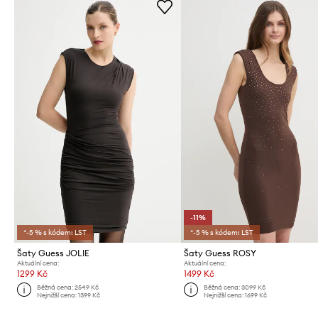
-11%
*-5 % s kódem: LST
*-5 % s kódem: LST
Šaty Guess JOLIE
Šaty Guess ROSY
Aktuální cena:
Aktuální cena:
1299 Kč
1499 Kč
Běžná cena:
2549 Kč
Běžná cena:
3099 Kč
Nejnižší cena:
1399 Kč
Nejnižší cena:
1699 Kč