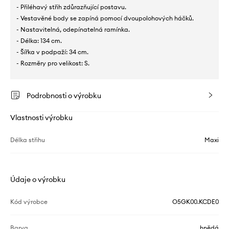
- Přiléhavý střih zdůrazňující postavu.
- Vestavěné body se zapíná pomocí dvoupolohových háčků.
- Nastavitelná, odepínatelná ramínka.
- Délka: 134 cm.
- Šířka v podpaží: 34 cm.
- Rozměry pro velikost: S.
Podrobnosti o výrobku
Vlastnosti výrobku
Délka střihu
Maxi
Údaje o výrobku
Kód výrobce
O5GK00.KCDE0
Barva
hnědá