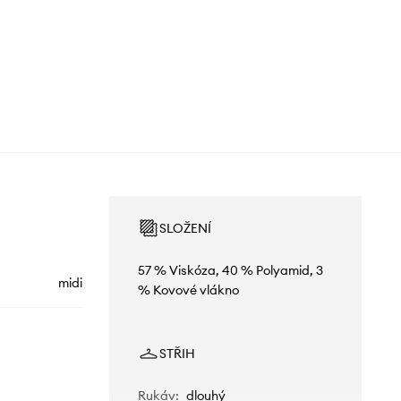
SLOŽENÍ
57 % Viskóza, 40 % Polyamid, 3
midi
% Kovové vlákno
STŘIH
Rukáv
:
dlouhý