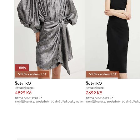
-50%
*-15 % s kódem: LST
*-5 % s kódem: LST
Šaty IRO
Šaty IRO
Aktuální cena:
Aktuální cena:
4899 Kč
2699 Kč
Běžná cena:
9990 Kč
Běžná cena:
8499 Kč
Nejnižší cena za posledních 30 dnů před poskytnutím
Nejnižší cena za posledních 30 dnů před 
slevy:
9990 Kč
slevy:
2899 Kč