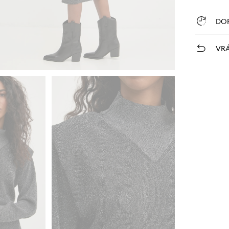
DO
VRÁ