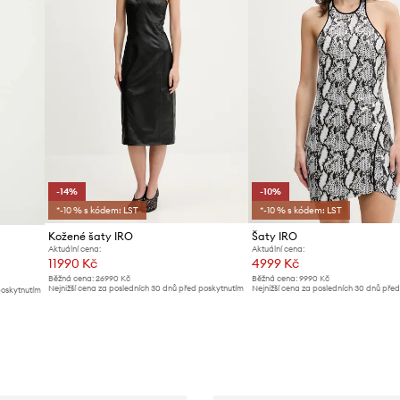
-14%
-10%
*-10 % s kódem: LST
*-10 % s kódem: LST
Kožené šaty IRO
Šaty IRO
Aktuální cena:
Aktuální cena:
11990 Kč
4999 Kč
Běžná cena:
26990 Kč
Běžná cena:
9990 Kč
Nejnižší cena za posledních 30 dnů před poskytnutím
Nejnižší cena za posledních 30 dnů pře
poskytnutím
slevy:
13999 Kč
slevy:
5599 Kč