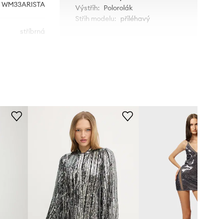
WM33ARISTA
Výstřih
:
Polorolák
Střih modelu
:
přiléhavý
stříbrná
IRO