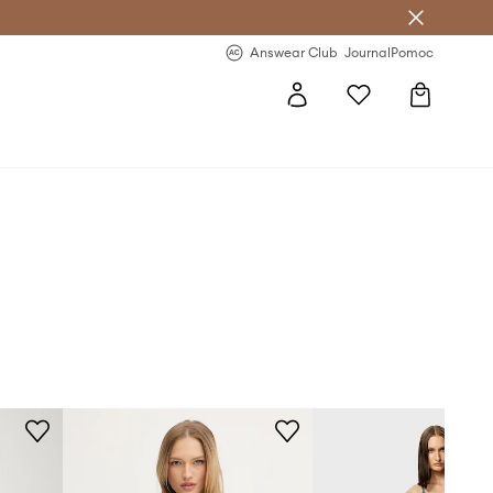
Answear Club
- 20 % na první objednávku
Answear Club
Journal
Pomoc