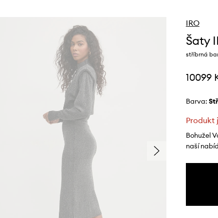
IRO
Šaty 
stříbrná b
10099 
Barva:
s
Produkt 
Bohužel V
naší nabí