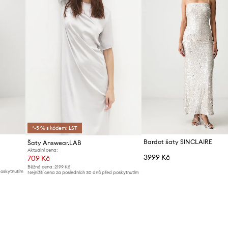
*-5 % s kódem: LST
Bardot šaty SINCLAIRE
Šaty Answear.LAB
Aktuální cena:
3999 Kč
709 Kč
Běžná cena:
2199 Kč
poskytnutím
Nejnižší cena za posledních 30 dnů před poskytnutím
slevy:
739 Kč