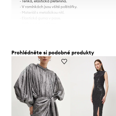
- Tenká, elastická pletenina.
- V ramínkách jsou všité polštářky.
- Materiál s metalickou nití.
- Elastická guma v pase.
- Délka rukávu: 62 cm.
- Délka: 127 cm.
- Šířka v podpaží: 50 cm.
- Šířka pasu: 32 cm.
- Rozměry pro velikost: S.
Prohlédněte si podobné produkty