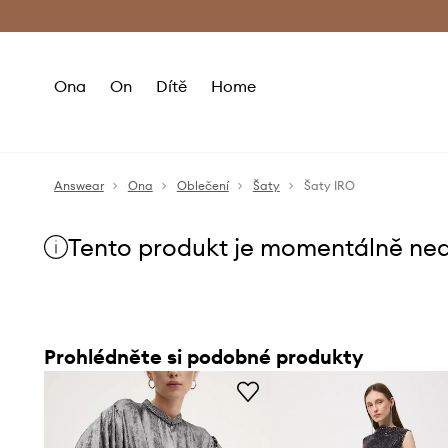
Premium Fashion Benefits
Doručení a vr
Ona
On
Dítě
Home
Answear
Ona
Oblečení
Šaty
Šaty IRO
Tento produkt je momentálně ne
Prohlédněte si podobné produkty