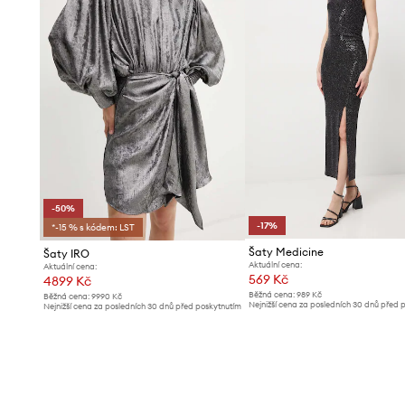
-50%
-17%
*-15 % s kódem: LST
Šaty Medicine
Šaty IRO
Aktuální cena:
Aktuální cena:
569 Kč
4899 Kč
Běžná cena:
989 Kč
Běžná cena:
9990 Kč
Nejnižší cena za posledních 30 dnů před 
Nejnižší cena za posledních 30 dnů před poskytnutím
slevy:
689 Kč
slevy:
9990 Kč