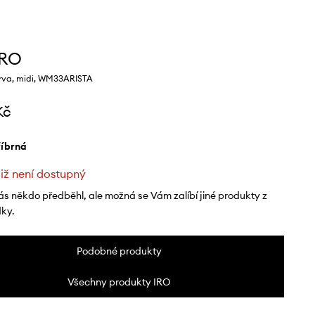
IRO
arva, midi, WM33ARISTA
Kč
tříbrná
již není dostupný
ás někdo předběhl, ale možná se Vám zalíbí jiné produkty z
dky.
Podobné produkty
Všechny produkty IRO