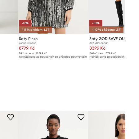
-11%
-10%
*-5 % s kódem: LST
*-10 % s kódem: LST
Šaty Pinko
Aktuální cena:
Aktuální cena:
8799 Kč
3399 Kč
Běžná cena:
22399 Kč
Běžná cena:
5799 Kč
Nejnižší cena za posledních 30 dnů před poskytnutím
Nejnižší cena za posledních 30 dnů př
slevy:
9990 Kč
slevy:
3799 Kč