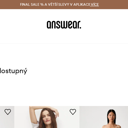
ácení zdarma (od 1800 Kč)
FINAL SALE % A VĚTŠÍ SLEVY V APLIKACI!
Doručení i do 24 h
VÍCE
Ušetřete s 
dostupný