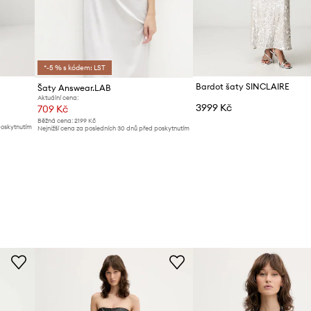
*-5 % s kódem: LST
Bardot šaty SINCLAIRE
Šaty Answear.LAB
Aktuální cena:
3999 Kč
709 Kč
Běžná cena:
2199 Kč
poskytnutím
Nejnižší cena za posledních 30 dnů před poskytnutím
slevy:
739 Kč