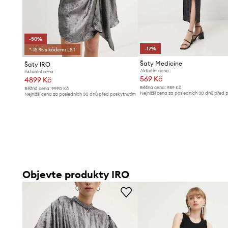
-50%
-17%
*-15 % s kódem: LST
Šaty Medicine
Šaty IRO
Aktuální cena:
Aktuální cena:
569 Kč
4899 Kč
Běžná cena:
989 Kč
Běžná cena:
9990 Kč
Nejnižší cena za posledních 30 dnů před 
Nejnižší cena za posledních 30 dnů před poskytnutím
slevy:
689 Kč
slevy:
9990 Kč
Objevte produkty IRO