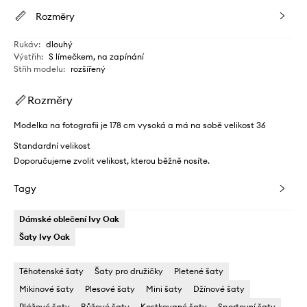
Rozměry
Rukáv
:
dlouhý
Výstřih
:
S límečkem, na zapínání
Střih modelu
:
rozšířený
Rozměry
Modelka na fotografii je 178 cm vysoká a má na sobě velikost 36
Standardní velikost
Doporučujeme zvolit velikost, kterou běžně nosíte.
Tagy
Dámské oblečení Ivy Oak
Šaty Ivy Oak
Těhotenské šaty
Šaty pro družičky
Pletené šaty
Mikinové šaty
Plesové šaty
Mini šaty
Džínové šaty
Plážové šaty
Růžové šaty
Kostkované šaty
Sportovní šaty