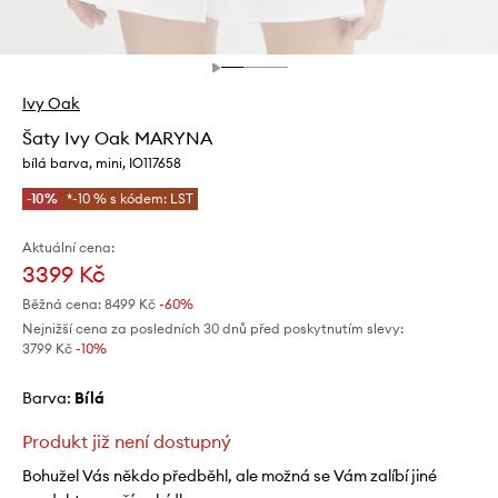
Ivy Oak
Šaty Ivy Oak MARYNA
bílá barva, mini, IO117658
-10%
*-10 % s kódem: LST
Aktuální cena:
3399 Kč
Běžná cena:
8499 Kč
-60%
Nejnižší cena za posledních 30 dnů před poskytnutím slevy:
3799 Kč
 -10%
Barva:
bílá
Produkt již není dostupný
Bohužel Vás někdo předběhl, ale možná se Vám zalíbí jiné