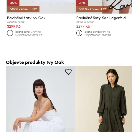
-15%
-11%
*-10 % s kódem: LST
*-10 % s kódem: LST
Bavlněné šaty Ivy Oak
Bavlněné šaty Karl Lagerfeld
Aktuální cena:
Aktuální cena:
3299 Kč
2299 Kč
Běžná cena:
7799 Kč
Běžná cena:
3799 Kč
Nejnižší cena:
3899 Kč
Nejnižší cena:
2599 Kč
Objevte produkty Ivy Oak