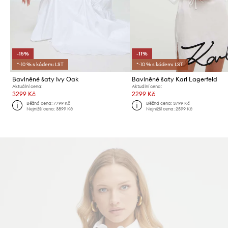
-15%
-11%
*-10 % s kódem: LST
*-10 % s kódem: LST
Bavlněné šaty Ivy Oak
Bavlněné šaty Karl Lagerfeld
Aktuální cena:
Aktuální cena:
3299 Kč
2299 Kč
Běžná cena:
7799 Kč
Běžná cena:
3799 Kč
Nejnižší cena:
3899 Kč
Nejnižší cena:
2599 Kč