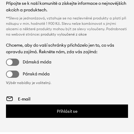
Připojte se k naší komunitě a získejte informace o nejnovějších
akcích a produktech.
**Sleva je jednorázová, vztahuje se na nezlevněné produkty a platí při
nákupu v min. hodnotě 1 900 Kč. Slevu nelze kombinovat s jinými
akcemi a některé produkty mohou být ze slevy vyloučeny. Podrobnosti
na webové stránce:
produkty vyloučené z akce
Chceme, aby do vaší schránky přicházelo jen to, co vás
opravdu zajímá. Řekněte nám, zda vás zajímá:
Dámská móda
Pánská móda
Výběr nabídky je volitelný.
Přihlásit se