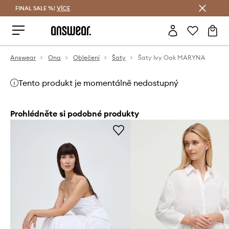
FINAL SALE %!
VÍCE
Ušetřete s Answear Club
Answear
Ona
Oblečení
Šaty
Šaty Ivy Oak MARYNA
Tento produkt je momentálně nedostupný
Prohlédněte si podobné produkty