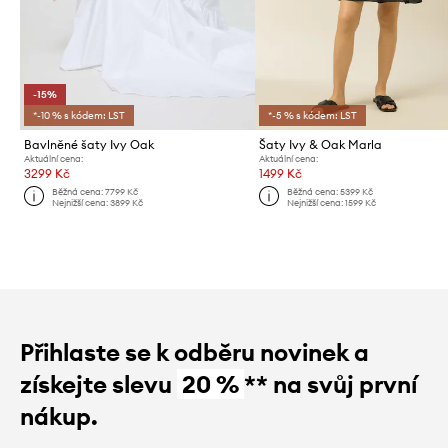
-15%
*-10 % s kódem: LST
*-5 % s kódem: LST
Bavlněné šaty Ivy Oak
Šaty Ivy & Oak Marla
Aktuální cena:
Aktuální cena:
3299 Kč
1499 Kč
Běžná cena:
7799 Kč
Běžná cena:
5399 Kč
Nejnižší cena:
3899 Kč
Nejnižší cena:
1599 Kč
Přihlaste se k odběru novinek a
získejte slevu
20 %
** na svůj první
nákup.