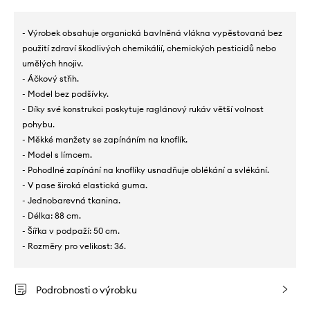
- Výrobek obsahuje organická bavlněná vlákna vypěstovaná bez
použití zdraví škodlivých chemikálií, chemických pesticidů nebo
umělých hnojiv.
- Áčkový střih.
- Model bez podšívky.
- Díky své konstrukci poskytuje raglánový rukáv větší volnost
pohybu.
- Měkké manžety se zapínáním na knoflík.
- Model s límcem.
- Pohodlné zapínání na knoflíky usnadňuje oblékání a svlékání.
- V pase široká elastická guma.
- Jednobarevná tkanina.
- Délka: 88 cm.
- Šířka v podpaží: 50 cm.
- Rozměry pro velikost: 36.
Podrobnosti o výrobku