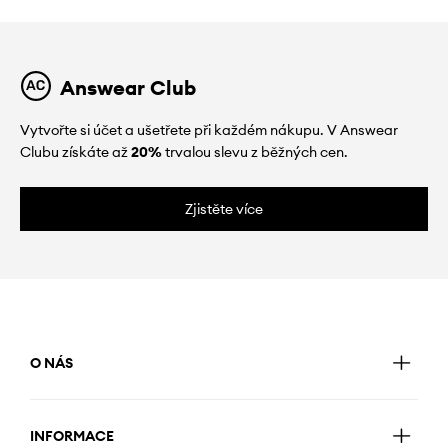
Answear Club
Vytvořte si účet a ušetřete při každém nákupu. V Answear
Clubu získáte až
20%
trvalou slevu z běžných cen.
Zjistěte více
O NÁS
INFORMACE