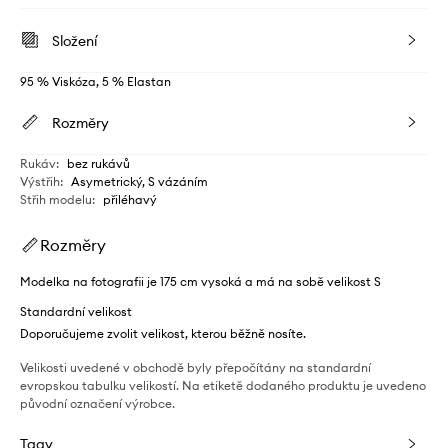
Složení
95 % Viskóza, 5 % Elastan
Rozměry
Rukáv
:
bez rukávů
Výstřih
:
Asymetrický, S vázáním
Střih modelu
:
přiléhavý
Rozměry
Modelka na fotografii je 175 cm vysoká a má na sobě velikost S
Standardní velikost
Doporučujeme zvolit velikost, kterou běžně nosíte.
Velikosti uvedené v obchodě byly přepočítány na standardní
evropskou tabulku velikostí. Na etiketě dodaného produktu je uvedeno
původní označení výrobce.
Tagy