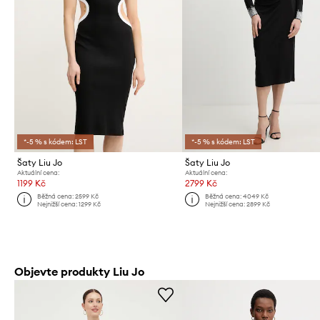
*-5 % s kódem: LST
*-5 % s kódem: LST
Šaty Liu Jo
Šaty Liu Jo
Aktuální cena:
Aktuální cena:
1199 Kč
2799 Kč
Běžná cena:
2599 Kč
Běžná cena:
4049 Kč
Nejnižší cena:
1299 Kč
Nejnižší cena:
2899 Kč
Objevte produkty Liu Jo