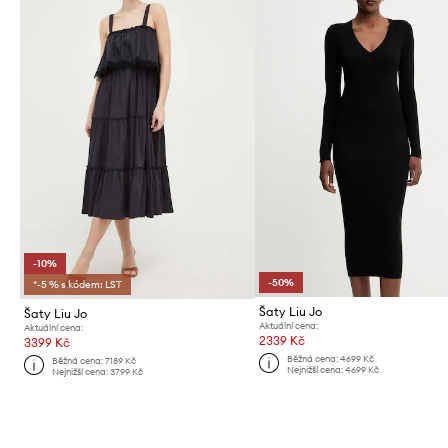
-10%
-50%
*-5 % s kódem: LST
Šaty Liu Jo
Šaty Liu Jo
Aktuální cena:
Aktuální cena:
2339 Kč
3399 Kč
Běžná cena:
4699 Kč
Běžná cena:
7189 Kč
Nejnižší cena:
4699 Kč
Nejnižší cena:
3799 Kč