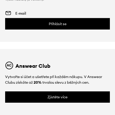
Přihlásit se
Answear Club
Vytvořte si účet a ušetřete při každém nákupu. V Answear
Clubu získáte až
20%
trvalou slevu z běžných cen.
Zjistěte více