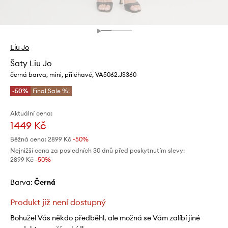
Liu Jo
Šaty Liu Jo
černá barva, mini, přiléhavé, VA5062.JS360
-50%
Final Sale %!
Aktuální cena:
1449 Kč
Běžná cena:
2899 Kč
-50%
Nejnižší cena za posledních 30 dnů před poskytnutím slevy:
2899 Kč
 -50%
Barva:
černá
Produkt již není dostupný
Bohužel Vás někdo předběhl, ale možná se Vám zalíbí jiné