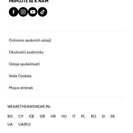
PŘIPOJTE SE K NÁM
Ochrana osobních údajů
Obchodní podmínky
Údaje společnosti
Vaše Cookies
Mapa stránek
WEARETHEANSWEAR IN:
BG
CY
CZ
GR
HR
HU
IT
PL
RO
SI
SK
UA
UA(RU)