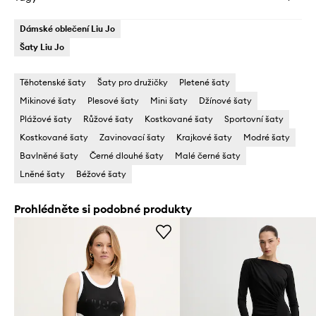
Dámské oblečení Liu Jo
Šaty Liu Jo
Těhotenské šaty
Šaty pro družičky
Pletené šaty
Mikinové šaty
Plesové šaty
Mini šaty
Džínové šaty
Plážové šaty
Růžové šaty
Kostkované šaty
Sportovní šaty
Kostkované šaty
Zavinovací šaty
Krajkové šaty
Modré šaty
Bavlněné šaty
Černé dlouhé šaty
Malé černé šaty
Lněné šaty
Béžové šaty
Prohlédněte si podobné produkty