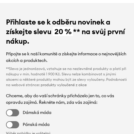
Přihlaste se k odběru novinek a
získejte slevu
20 %
** na svůj první
nákup.
Připojte se k naší komunitě a získejte informace o nejnovějších
akcích a produktech.
**Sleva je jednorázová, vztahuje se na nezlevněné produkty a platí při
nákupu v min. hodnotě 1 900 Kč. Slevu nelze kombinovat s jinými
akcemi a některé produkty mohou být ze slevy vyloučeny. Podrobnosti
na webové stránce:
produkty vyloučené z akce
Chceme, aby do vaší schránky přicházelo jen to, co vás
opravdu zajímá. Řekněte nám, zda vás zajímá:
Dámská móda
Pánská móda
Výběr nabídky je volitelný.