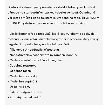
Dostupné velikosti jsou převedeny z italské tabulky velikostí od
výrobce na standardní evropskou tabulku velikostí. Objednaná
velikost se může lišit od té, která je uvedena na štítku (IT 38/XXS =
EU XS). Pro jistotu se prosím seznamte s tabulkou velikostí.
- Liu Jo Better je řada produktů, které jsou vyrobeny z etických
materiálů v důsledku udržitelného výrobního procesu, který snižuje
negativní dopad výroby na životní prostředí.
- Přiléhavý střih zdůrazňující postavu.
- Nenastavitelný, neodnímatelný ramenní popruh.
- Model s vázáním umožňujícím regulaci.
- Ozdobný rozparek.
- Ozdobné řasení.
- Model bez podšívky.
- Model bez zapínání.
- Délka: 41,5 cm.
- Šířka v podpaží: 113 cm.
- Rozměry pro velikost: S.