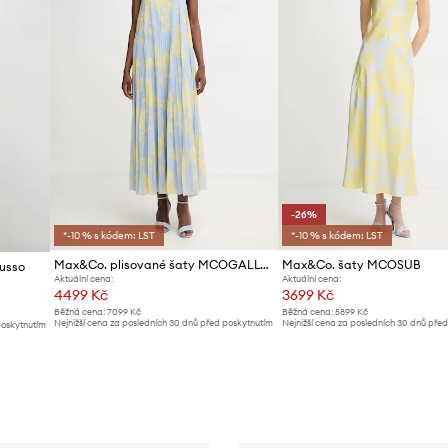
-26%
*-10 % s kódem: LST
*-10 % s kódem: LST
Max&Co. plisované šaty MCOGALLO
Max&Co. šaty MCOSUB
usso
Aktuální cena:
Aktuální cena:
4499 Kč
3699 Kč
Běžná cena:
7099 Kč
Běžná cena:
5899 Kč
Nejnižší cena za posledních 30 dnů před poskytnutím
Nejnižší cena za posledních 30 dnů pře
poskytnutím
slevy:
4799 Kč
slevy:
4999 Kč