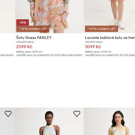
-16%
*-10 % s kódem: LST
*-10 % s kódem: LST
Šaty Guess PAISLEY
Lacoste košilové šaty se lne
Aktuální cena:
Aktuální cena:
2099 Kč
3099 Kč
Běžná cena:
3799 Kč
Běžná cena:
4799 Kč
poskytnutím
Nejnižší cena za posledních 30 dnů před poskytnutím
Nejnižší cena za posledních 30 dnů pře
slevy:
2499 Kč
slevy:
3299 Kč