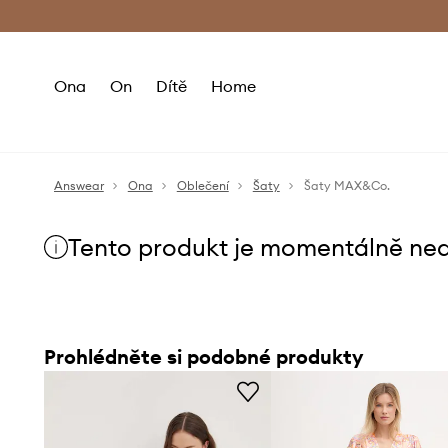
Premium Fashion Benefits
Doručení a vr
Ona
On
Dítě
Home
Answear
Ona
Oblečení
Šaty
Šaty MAX&Co.
Tento produkt je momentálně ne
Prohlédněte si podobné produkty