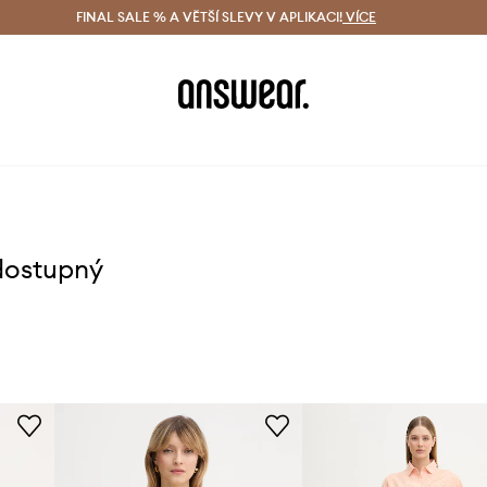
ácení zdarma (od 1800 Kč)
FINAL SALE % A VĚTŠÍ SLEVY V APLIKACI!
Doručení i do 24 h
VÍCE
Ušetřete s 
dostupný