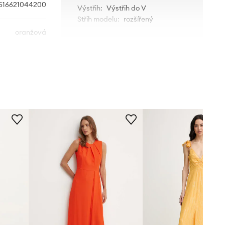
516621044200
Výstřih
:
Výstřih do V
Střih modelu
:
rozšířený
oranžová
ROZMĚRY
Max&Co.
Modelka na fotografii je 175 cm
vysoká a má na sobě velikost S
Standardní velikost
Doporučujeme zvolit velikost, kterou
běžně nosíte.
Velikosti uvedené v obchodě byly
přepočítány na standardní evropskou
tabulku velikostí. Na etiketě
dodaného produktu je uvedeno
původní označení výrobce.
Tabulka velikosti