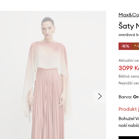
Max&Co
Šaty
oranžová b
-15%
*-
Aktuální ce
3099 K
Běžná cena
Nejnižší ce
Barva:
o
Produkt 
Bohužel V
naší nabí