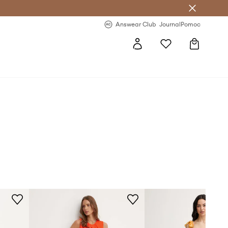
Answear Club
- 20 % na první objednávku
Answear Club
Journal
Pomoc