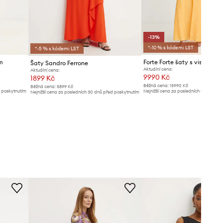
-13%
*-10 % s kódem: LST
*-5 % s kódem: LST
m
Forte Forte šaty s viskózou
Šaty Sandro Ferrone
Aktuální cena:
Aktuální cena:
9990 Kč
1899 Kč
Běžná cena:
15990 Kč
Běžná cena:
5899 Kč
d poskytnutím
Nejnižší cena za posledních 30 dnů př
Nejnižší cena za posledních 30 dnů před poskytnutím
slevy:
11599 Kč
slevy:
2099 Kč