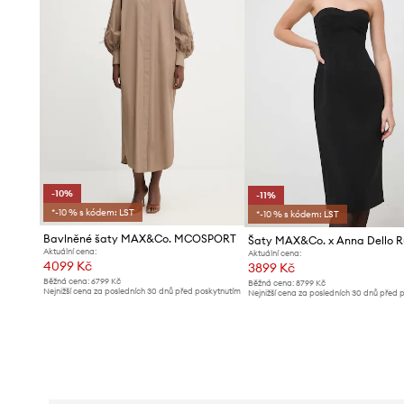
-10%
-11%
*-10 % s kódem: LST
*-10 % s kódem: LST
Bavlněné šaty MAX&Co. MCOSPORT
Šaty MAX&Co. x Anna Dello R
Aktuální cena:
Aktuální cena:
4099 Kč
3899 Kč
Běžná cena:
6799 Kč
Běžná cena:
8799 Kč
Nejnižší cena za posledních 30 dnů před poskytnutím
Nejnižší cena za posledních 30 dnů před 
slevy:
4599 Kč
slevy:
4399 Kč