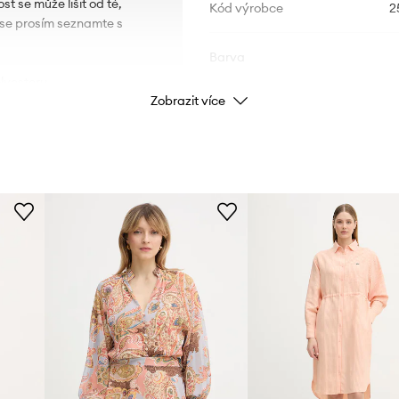
t se může lišit od té,
Kód výrobce
2
u se prosím seznamte s
Barva
lyesteru.
Zobrazit více
Značka
Výrobce
ID produktu