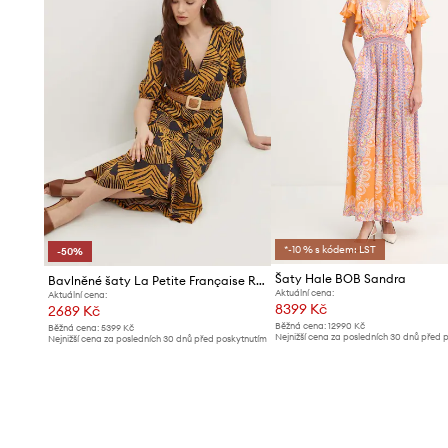
*-10 % s kódem: LST
-50%
Šaty Hale BOB Sandra
Bavlněné šaty La Petite Française RACINE
Aktuální cena:
Aktuální cena:
8399 Kč
2689 Kč
Běžná cena:
12990 Kč
Běžná cena:
5399 Kč
Nejnižší cena za posledních 30 dnů před 
Nejnižší cena za posledních 30 dnů před poskytnutím
slevy:
8899 Kč
slevy:
5399 Kč