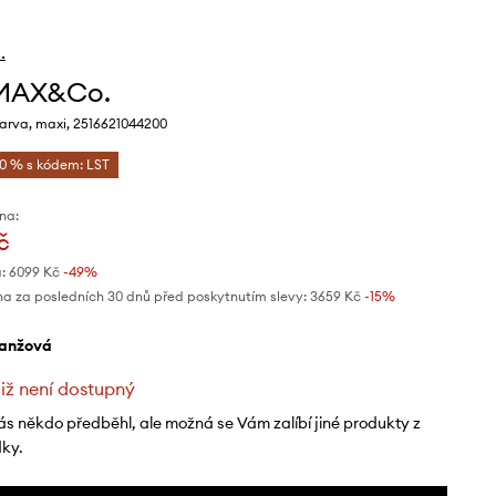
.
 MAX&Co.
arva, maxi, 2516621044200
10 % s kódem: LST
na:
č
:
6099 Kč
-49%
na za posledních 30 dnů před poskytnutím slevy:
3659 Kč
 -15%
ranžová
již není dostupný
ás někdo předběhl, ale možná se Vám zalíbí jiné produkty z
dky.