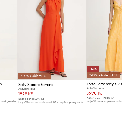
-13%
*-10 % s kódem: LST
*-5 % s kódem: LST
m
Forte Forte šaty s viskózou
Šaty Sandro Ferrone
Aktuální cena:
Aktuální cena:
9990 Kč
1899 Kč
Běžná cena:
15990 Kč
Běžná cena:
5899 Kč
d poskytnutím
Nejnižší cena za posledních 30 dnů př
Nejnižší cena za posledních 30 dnů před poskytnutím
slevy:
11599 Kč
slevy:
2099 Kč