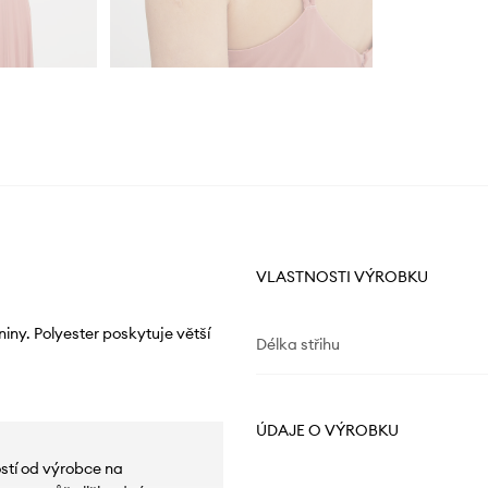
VLASTNOSTI VÝROBKU
iny. Polyester poskytuje větší
Délka střihu
ÚDAJE O VÝROBKU
ostí od výrobce na