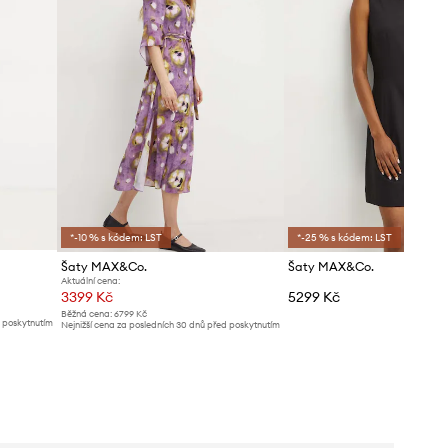
*-10 % s kódem: LST
*-25 % s kódem: LST
Šaty MAX&Co.
Šaty MAX&Co.
Aktuální cena:
3399 Kč
5299 Kč
Běžná cena:
6799 Kč
d poskytnutím
Nejnižší cena za posledních 30 dnů před poskytnutím
slevy:
3599 Kč