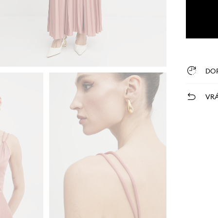
DO
VRÁ