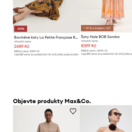
*-10 % s kódem: LST
-50%
Šaty Hale BOB Sandra
Bavlněné šaty La Petite Française RACINE
Aktuální cena:
Aktuální cena:
8399 Kč
2689 Kč
Běžná cena:
12990 Kč
Běžná cena:
5399 Kč
Nejnižší cena za posledních 30 dnů před 
Nejnižší cena za posledních 30 dnů před poskytnutím
slevy:
8899 Kč
slevy:
5399 Kč
Objevte produkty Max&Co.