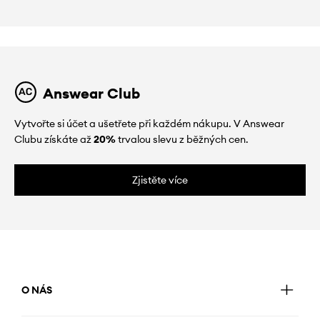
Answear Club
Vytvořte si účet a ušetřete při každém nákupu. V Answear
Clubu získáte až
20%
trvalou slevu z běžných cen.
Zjistěte více
O NÁS