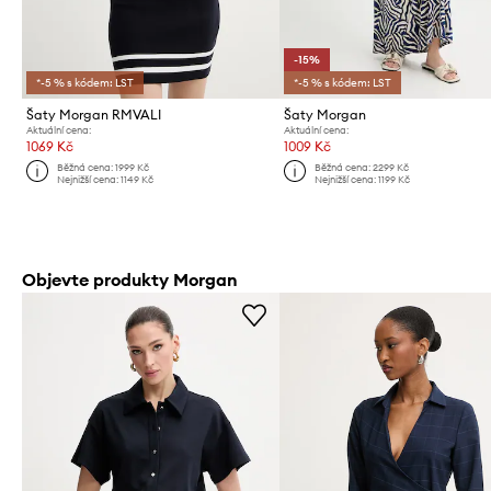
-15%
*-5 % s kódem: LST
*-5 % s kódem: LST
Šaty Morgan RMVALI
Šaty Morgan
Aktuální cena:
Aktuální cena:
1069 Kč
1009 Kč
Běžná cena:
1999 Kč
Běžná cena:
2299 Kč
Nejnižší cena:
1149 Kč
Nejnižší cena:
1199 Kč
Objevte produkty Morgan