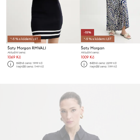
-15%
*-5 % s kódem: LST
*-5 % s kódem: LST
Šaty Morgan RMVALI
Šaty Morgan
Aktuální cena:
Aktuální cena:
1069 Kč
1009 Kč
Běžná cena:
1999 Kč
Běžná cena:
2299 Kč
Nejnižší cena:
1149 Kč
Nejnižší cena:
1199 Kč