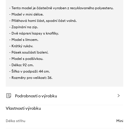
- Tento model je částečně vyroben z recyklovaného polyesteru.
- Model v mini délce.
- Přiléhavá horní část, spodní část volná.
- Zapínání na zip.
- Dvě náprsní kapsy s knoflíky.
- Model s límcem.
- Krátký rukáv.
- Pásek součástí balení.
- Model s podšívkou.
- Délka: 92 cm.
- Šířka v podpaží: 44 cm.
- Rozměry pro velikost: 36.
Podrobnosti o výrobku
Vlastnosti výrobku
Délka střihu
Mini