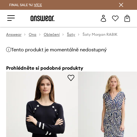
FINAL SALE %!
VÍCE
Ušetřete s Answear Club
Answear
Ona
Oblečení
Šaty
Šaty Morgan RABIK
Tento produkt je momentálně nedostupný
Prohlédněte si podobné produkty