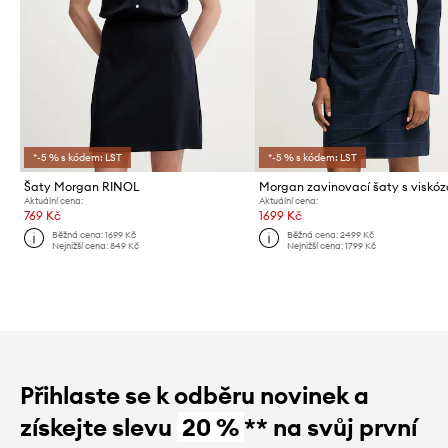
*-5 % s kódem: LST
*-5 % s kódem: LST
Šaty Morgan RINOL
Morgan zavinovací šaty s viskó
Aktuální cena:
Aktuální cena:
769 Kč
1699 Kč
Běžná cena:
1699 Kč
Běžná cena:
2499 Kč
Nejnižší cena:
849 Kč
Nejnižší cena:
1799 Kč
Přihlaste se k odběru novinek a
získejte slevu
20 %
** na svůj první