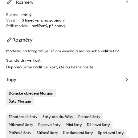
Rozměry
Rukáv
:
krátký
Výstřih
:
S límečkem, na zapínání
Střih modelu
:
rozšířený, přiléhavý
Rozměry
Modelka na fotografii je 175 cm vysoká a má na sobě velikost 36
Standardní velikost
Doporučujeme zvolit velikost, kterou běžně nosíte.
Tagy
Dámské oblečení Morgan
Šaty Morgan
Těhotenské šaty
Šaty pro družičky
Pletené šaty
Mikinové šaty
Plesové šaty
Mini šaty
Džínové šaty
Plážové šaty
Růžové šaty
Kostkované šaty
Sportovní šaty