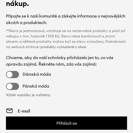
nákup.
Připojte se k naší komunitě a získejte informace o nejnovějších
akcích a produktech.
**Sleva je jednorázová, vztahuje se na nezlevněné produkty a platí při
nákupu v min. hodnotě 1 900 Kč. Slevu nelze kombinovat s jinými
akcemi a některé produkty mohou být ze slevy vyloučeny. Podrobnosti
na webové stránce:
produkty vyloučené z akce
Chceme, aby do vaší schránky přicházelo jen to, co vás
opravdu zajímá. Řekněte nám, zda vás zajímá:
Dámská móda
Pánská móda
Výběr nabídky je volitelný.
Přihlásit se