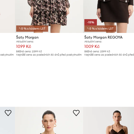
-15%
*-5 % s kódem: LST
*-5 % s kódem: LST
Šaty Morgan
Šaty Morgan REGOYA
Aktuální cena:
Aktuální cena:
1099 Kč
1009 Kč
Běžná cena:
2399 Kč
Běžná cena:
2399 Kč
poskytnutím
Nejnižší cena za posledních 30 dnů před poskytnutím
Nejnižší cena za posledních 30 dnů pře
slevy:
1199 Kč
slevy:
1199 Kč