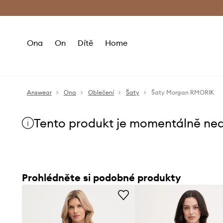
Premium Fashion Benefits
Doručení a vr
Ona
On
Dítě
Home
Answear
Ona
Oblečení
Šaty
Šaty Morgan RMORIK
Tento produkt je momentálně ne
Prohlédněte si podobné produkty