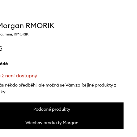
 Morgan RMORIK
a, mini, RMORIK
č
nědá
již není dostupný
ás někdo předběhl, ale možná se Vám zalíbí jiné produkty z
dky.
Podobné produkty
Všechny produkty Morgan