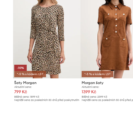
-10%
*-5 % s kódem: LST
*-5 % s kódem: LST
Šaty Morgan
Morgan šaty
Aktuální cena:
Aktuální cena:
799 Kč
1399 Kč
Běžná cena:
1899 Kč
Běžná cena:
2399 Kč
Nejnižší cena za posledních 30 dnů před poskytnutím
Nejnižší cena za posledních 30 dnů před 
slevy:
889 Kč
slevy:
1499 Kč