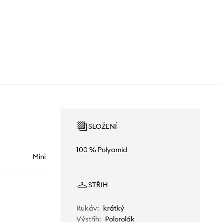
SLOŽENÍ
100 % Polyamid
Mini
STŘIH
Rukáv
:
krátký
Výstřih
:
Polorolák