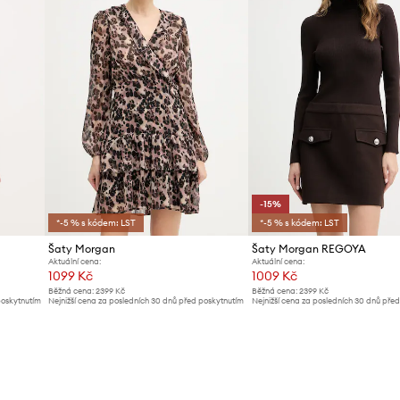
-15%
*-5 % s kódem: LST
*-5 % s kódem: LST
Šaty Morgan
Šaty Morgan REGOYA
Aktuální cena:
Aktuální cena:
1099 Kč
1009 Kč
Běžná cena:
2399 Kč
Běžná cena:
2399 Kč
poskytnutím
Nejnižší cena za posledních 30 dnů před poskytnutím
Nejnižší cena za posledních 30 dnů pře
slevy:
1199 Kč
slevy:
1199 Kč