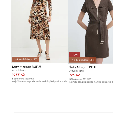
-10%
*-5 % s kódem: LST
*-5 % s kódem: LST
Šaty Morgan RUFUS
Šaty Morgan RISTI
Aktuální cena:
Aktuální cena:
1099 Kč
739 Kč
Běžná cena:
2299 Kč
Běžná cena:
2399 Kč
Nejnižší cena za posledních 30 dnů před poskytnutím
Nejnižší cena za posledních 30 dnů před 
slevy:
1199 Kč
slevy:
829 Kč