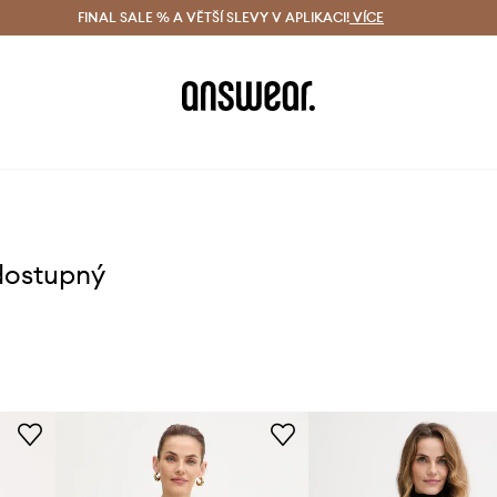
ácení zdarma (od 1800 Kč)
FINAL SALE % A VĚTŠÍ SLEVY V APLIKACI!
Doručení i do 24 h
VÍCE
Ušetřete s 
dostupný