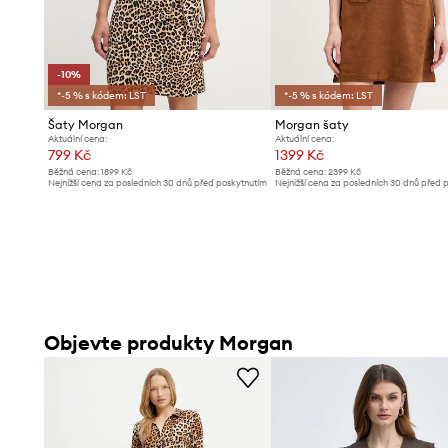
-10%
*-5 % s kódem: LST
*-5 % s kódem: LST
Šaty Morgan
Morgan šaty
Aktuální cena:
Aktuální cena:
799 Kč
1399 Kč
Běžná cena:
1899 Kč
Běžná cena:
2399 Kč
Nejnižší cena za posledních 30 dnů před poskytnutím
Nejnižší cena za posledních 30 dnů před 
slevy:
889 Kč
slevy:
1499 Kč
Objevte produkty Morgan