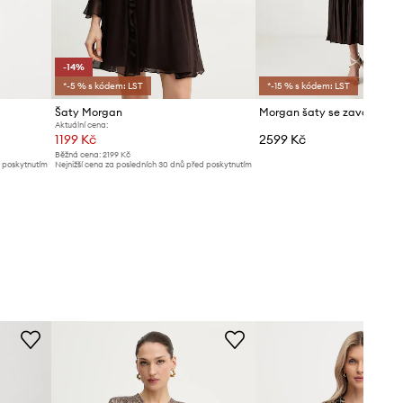
-14%
*-5 % s kódem: LST
*-15 % s kódem: LST
Šaty Morgan
Aktuální cena:
1199 Kč
2599 Kč
Běžná cena:
2199 Kč
d poskytnutím
Nejnižší cena za posledních 30 dnů před poskytnutím
slevy:
1399 Kč