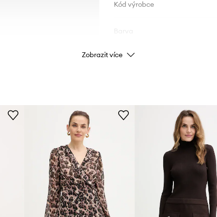
Kód výrobce
Barva
Zobrazit více
Značka
Výrobce
ID produktu