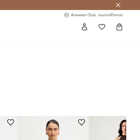
Answear Club
- 20 % na první objednávku
Answear Club
Journal
Pomoc