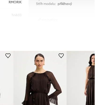
RMORIK
Střih modelu
:
přiléhavý
hnědá
ROZMĚRY
Morgan
Modelka na fotografii je 175 cm
vysoká a má na sobě velikost S
Standardní velikost
Doporučujeme zvolit velikost, kterou
běžně nosíte.
Tabulka velikosti