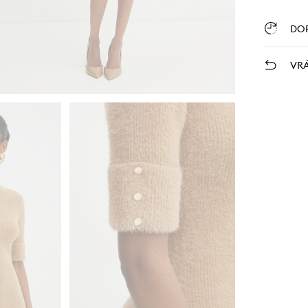
DO
VRÁ