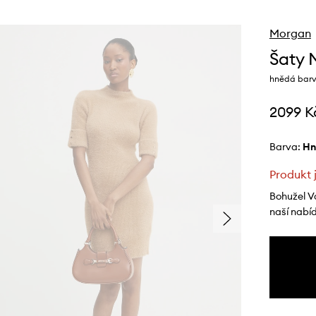
Morgan
Šaty
hnědá barv
2099 K
Barva:
h
Produkt 
Bohužel V
naší nabí