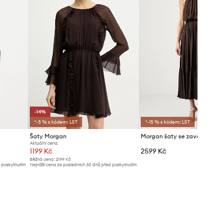
-14%
*-5 % s kódem: LST
*-15 % s kódem: LST
Šaty Morgan
Aktuální cena:
1199 Kč
2599 Kč
Běžná cena:
2199 Kč
d poskytnutím
Nejnižší cena za posledních 30 dnů před poskytnutím
slevy:
1399 Kč