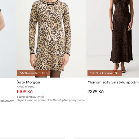
*-5 % s kódem: LST
*-15 % s kódem: LST
Šaty Morgan
Aktuální cena:
1009 Kč
2399 Kč
Běžná cena:
2099 Kč
Nejnižší cena za posledních 30 dnů před poskytnutím
poskytnutím
slevy:
1099 Kč