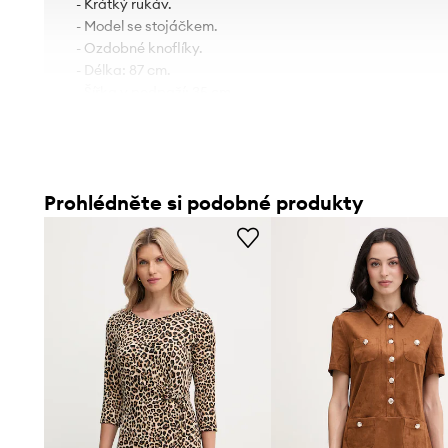
- Krátký rukáv.
- Model se stojáčkem.
- Ozdobné knoflíky.
- Délka: 87 cm.
- Šířka v podpaží: 35 cm.
- Šířka pasu: 30 cm.
- Šířka v bocích: 39 cm.
- Rozměry pro velikost: S.
Prohlédněte si podobné produkty