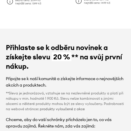
Běžná cena:
2099 Kč
Nejnižší cena:
1499 Kč
Nejnižší cena:
1399 Kč
Přihlaste se k odběru novinek a
získejte slevu
20 %
** na svůj první
nákup.
Připojte se k naší komunitě a získejte informace o nejnovějších
akcích a produktech.
**Sleva je jednorázová, vztahuje se na nezlevněné produkty a platí při
nákupu v min. hodnotě 1 900 Kč. Slevu nelze kombinovat s jinými
akcemi a některé produkty mohou být ze slevy vyloučeny. Podrobnosti
na webové stránce:
produkty vyloučené z akce
Chceme, aby do vaší schránky přicházelo jen to, co vás
opravdu zajímá. Řekněte nám, zda vás zajímá: