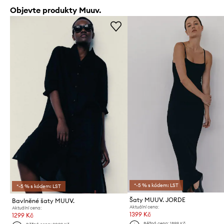
Objevte produkty Muuv.
*-5 % s kódem: LST
*-5 % s kódem: LST
Šaty MUUV. JORDE
Bavlněné šaty MUUV.
Aktuální cena:
Aktuální cena:
1399 Kč
1299 Kč
Běžná cena:
1899 Kč