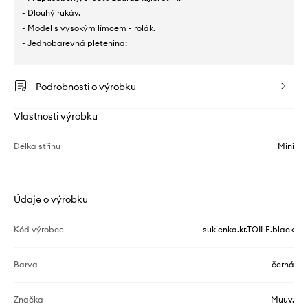
- Dlouhý rukáv.
- Model s vysokým límcem - rolák.
- Jednobarevná pletenina:
Podrobnosti o výrobku
Vlastnosti výrobku
Délka střihu
Mini
Údaje o výrobku
Kód výrobce
sukienka.kr.TOILE.black
Barva
černá
Značka
Muuv.