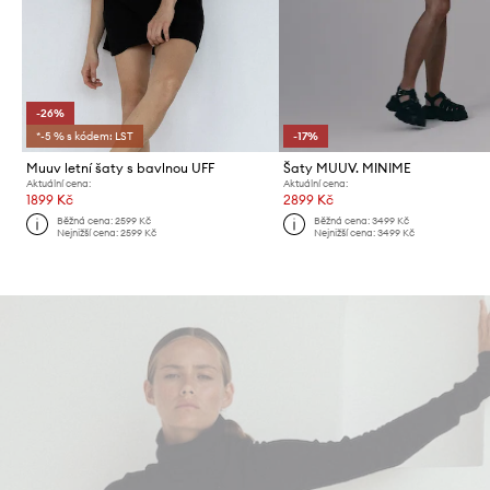
-26%
*-5 % s kódem: LST
-17%
Muuv letní šaty s bavlnou UFF
Šaty MUUV. MINIME
Aktuální cena:
Aktuální cena:
1899 Kč
2899 Kč
Běžná cena:
2599 Kč
Běžná cena:
3499 Kč
Nejnižší cena:
2599 Kč
Nejnižší cena:
3499 Kč