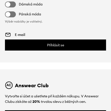
Dámská móda
Pánská móda
Výběr nabídky je volitelný.
Přihlásit se
Answear Club
Vytvořte si účet a ušetřete při každém nákupu. V Answear
Clubu získáte až
20%
trvalou slevu z běžných cen.