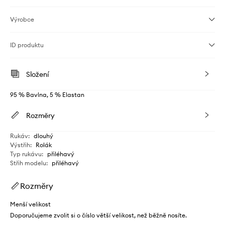
Výrobce
ID produktu
Složení
95 % Bavlna, 5 % Elastan
Rozměry
Rukáv
:
dlouhý
Výstřih
:
Rolák
Typ rukávu
:
přiléhavý
Střih modelu
:
přiléhavý
Rozměry
Menší velikost
Doporučujeme zvolit si o číslo větší velikost, než běžně nosíte.