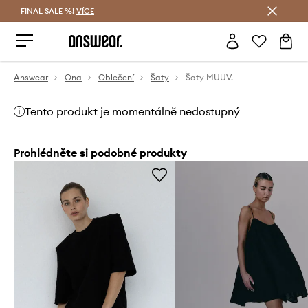
FINAL SALE %!
VÍCE
Ušetřete s Answear Club
Answear
Ona
Oblečení
Šaty
Šaty MUUV.
Tento produkt je momentálně nedostupný
Prohlédněte si podobné produkty