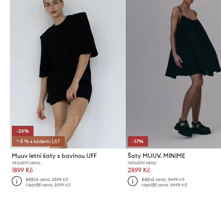
-26%
*-5 % s kódem: LST
-17%
Muuv letní šaty s bavlnou UFF
Šaty MUUV. MINIME
Aktuální cena:
Aktuální cena:
1899 Kč
2899 Kč
Běžná cena:
2599 Kč
Běžná cena:
3499 Kč
Nejnižší cena:
2599 Kč
Nejnižší cena:
3499 Kč