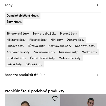
Tagy
Dámské oblečení Muuv.
Šaty Muuv.
Těhotenské šaty
Šaty pro družičky
Pletené šaty
Mikinové šaty
Plesové šaty
Mini šaty
Džínové šaty
Plážové šaty
Růžové šaty
Kostkované šaty
Sportovní šaty
Kostkované šaty
Zavinovací šaty
Krajkové šaty
Modré šaty
Bavlněné šaty
Černé dlouhé šaty
Malé černé šaty
Lněné šaty
Béžové šaty
Recenze produktů
5.0
4
Prohlédněte si podobné produkty