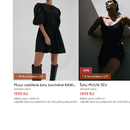
-16%
*-10 % s kódem: LST
*-5 % s kódem: LST
Muuv rozšířené šaty bavlněné KAWAI
Šaty MUUV. FEU
Aktuální cena:
Aktuální cena:
1999 Kč
1499 Kč
Běžná cena:
3099 Kč
Běžná cena:
2399 Kč
Nejnižší cena za posledních 30 dnů před poskytnutím
Nejnižší cena za posledních 30 dnů před 
slevy:
2199 Kč
slevy:
1799 Kč