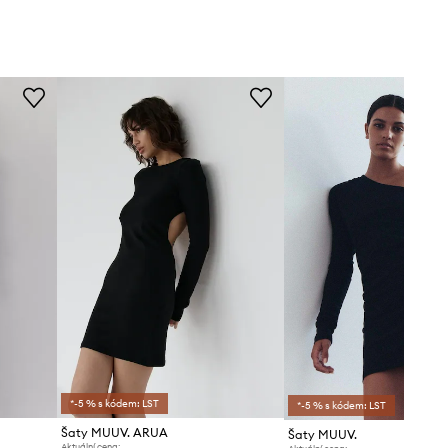
*-5 % s kódem: LST
*-5 % s kódem: LST
Šaty MUUV. ARUA
Šaty MUUV.
Aktuální cena: