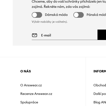
Chceme, aby do vaší schránky přicházelo jen to
zajímá. Řekněte nám, zda vás zajímá:
Dámská móda
Pánská mó
Výběr nabídky je volitelný.
O NÁS
INFOR
O Answear.cz
Obchod
Recenze Answear.cz
Další p
Spolupráce
Blog A