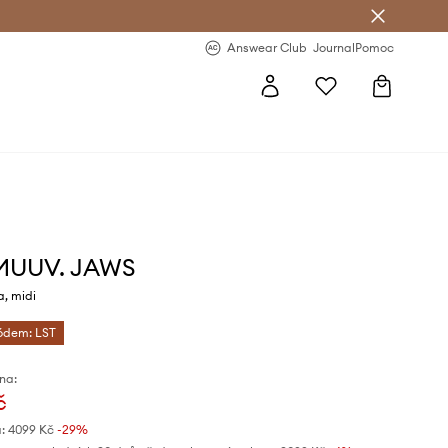
Answear Club
- 20 % na první objednávku
Answear Club
Journal
Pomoc
 MUUV. JAWS
, midi
kódem: LST
na:
č
:
4099 Kč
-29%