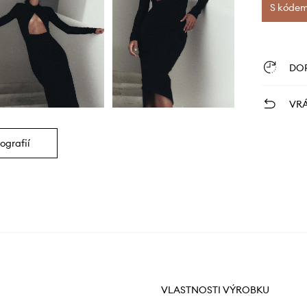
S kódem 
DO
VRÁ
ografií
VLASTNOSTI VÝROBKU