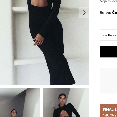
Nejnižší ce
Barva:
č
Zvolte ve
FINAL 
*-10 % s