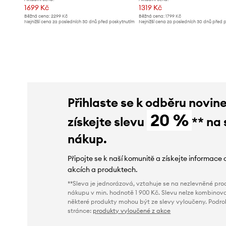
1699 Kč
1319 Kč
Běžná cena:
2299 Kč
Běžná cena:
1799 Kč
Nejnižší cena za posledních 30 dnů před poskytnutím
Nejnižší cena za posledních 30 dnů před 
slevy:
1799 Kč
slevy:
1399 Kč
Přihlaste se k odběru novin
20 %
získejte slevu
** na 
nákup.
Připojte se k naší komunitě a získejte informace 
akcích a produktech.
**Sleva je jednorázová, vztahuje se na nezlevněné prod
nákupu v min. hodnotě 1 900 Kč. Slevu nelze kombinova
některé produkty mohou být ze slevy vyloučeny. Podr
stránce:
produkty vyloučené z akce