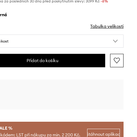
na za posledních 30 dnů před poskytnutím slevy:
3099 Kč
 -6%
erná
Tabulka velikosti
likost
Přidat do košíku
SALE %
Stáhnout aplikaci
 kódem: LST při nákupu za min. 2 200 Kč.