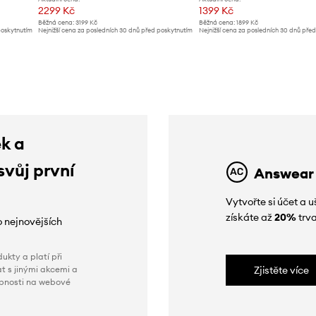
2299 Kč
1399 Kč
Běžná cena:
3199 Kč
Běžná cena:
1899 Kč
poskytnutím
Nejnižší cena za posledních 30 dnů před poskytnutím
Nejnižší cena za posledních 30 dnů pře
slevy:
2599 Kč
slevy:
1499 Kč
ek a
svůj první
Answear
Vytvořte si účet a
získáte až
20%
trva
o nejnovějších
ukty a platí při
t s jinými akcemi a
Zjistěte více
obnosti na webové