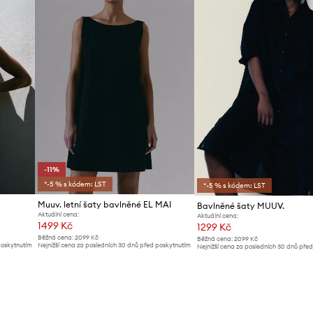
-11%
*-5 % s kódem: LST
*-5 % s kódem: LST
Muuv. letní šaty bavlněné EL MAI
Bavlněné šaty MUUV.
Aktuální cena:
Aktuální cena:
1499 Kč
1299 Kč
Běžná cena:
2099 Kč
Běžná cena:
2099 Kč
poskytnutím
Nejnižší cena za posledních 30 dnů před poskytnutím
Nejnižší cena za posledních 30 dnů pře
slevy:
1699 Kč
slevy:
1399 Kč