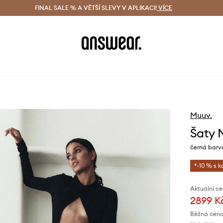
ácení zdarma (od 1800 Kč)
FINAL SALE % A VĚTŠÍ SLEVY V APLIKACI!
Doručení i do 24 h
VÍCE
Ušetřete s 
Muuv.
Šaty
černá barva
*-10 % s 
Aktuální ce
2899 K
Běžná cena