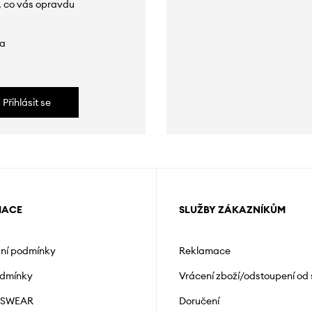
, co vás opravdu
da
Přihlásit se
MACE
SLUŽBY ZÁKAZNÍKŮM
ní podmínky
Reklamace
odmínky
Vrácení zboží/odstoupení od
NSWEAR
Doručení