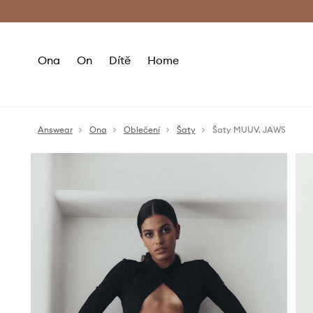
Premium Fashion Benefits
Doručení a vr
Ona
On
Dítě
Home
Answear
Ona
Oblečení
Šaty
Šaty MUUV. JAWS