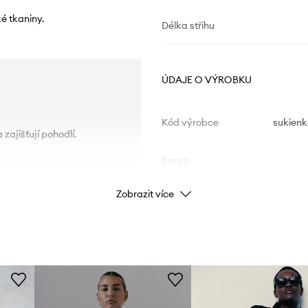
é tkaniny.
Délka střihu
ÚDAJE O VÝROBKU
Kód výrobce
sukien
 zajišťují pohodlí.
Barva
Zobrazit více
Značka
Výrobce
ID produktu