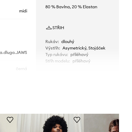
80 % Bavlna, 20 % Elastan
midi
STŘIH
Rukáv
:
dlouhý
Výstřih
:
Asymetrický, Stojáček
ka.dluga.JAWS
Typ rukávu
:
přiléhavý
Střih modelu
:
přiléhavý
černá
Muuv.