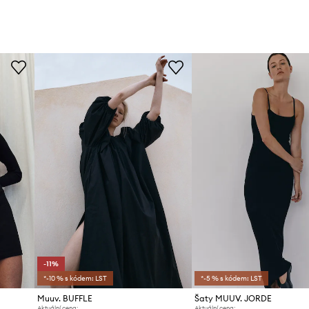
-11%
*-10 % s kódem: LST
*-5 % s kódem: LST
Muuv. BUFFLE
Šaty MUUV. JORDE
Aktuální cena:
Aktuální cena: