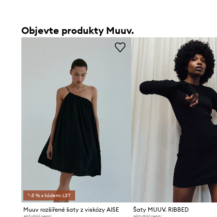
Objevte produkty Muuv.
*-5 % s kódem: LST
Muuv rozšířené šaty z viskózy AISE
Šaty MUUV. RIBBED
Aktuální cena:
Aktuální cena: