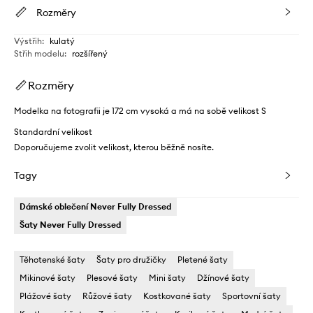
Rozměry
Výstřih
:
kulatý
Střih modelu
:
rozšířený
Rozměry
Modelka na fotografii je 172 cm vysoká a má na sobě velikost S
Standardní velikost
Doporučujeme zvolit velikost, kterou běžně nosíte.
Tagy
Dámské oblečení Never Fully Dressed
Šaty Never Fully Dressed
Těhotenské šaty
Šaty pro družičky
Pletené šaty
Mikinové šaty
Plesové šaty
Mini šaty
Džínové šaty
Plážové šaty
Růžové šaty
Kostkované šaty
Sportovní šaty