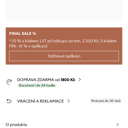
FINAL SALE %
*-10 % s kódem: LST při nákupu za min. 2 200 Kč. S kódem
FIN: -15 % v aplikaci!
Stáhnout aplikaci
DOPRAVA ZDARMA od
1800 Kč
Doručení i do 24 hodin
VRÁCENÍ A REKLAMACE
Vrácení do 30 dnů
O produktu