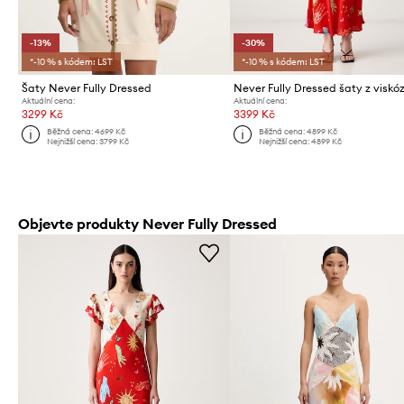
-13%
-30%
*-10 % s kódem: LST
*-10 % s kódem: LST
Šaty Never Fully Dressed
Never Fully Dressed šaty z viskó
Aktuální cena:
Aktuální cena:
3299 Kč
3399 Kč
Běžná cena:
4699 Kč
Běžná cena:
4899 Kč
Nejnižší cena:
3799 Kč
Nejnižší cena:
4899 Kč
Objevte produkty Never Fully Dressed