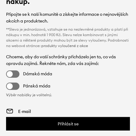
nákup.
Připojte se k naší komunitě a získejte informace o nejnovějších
akcích a produktech.
**Sleva je jednorázová, vztahuje se na nezlevněné produkty a platí při
nákupu v min. hodnotě 1 900 Kč. Slevu nelze kombinovat s jinými
akcemi a některé produkty mohou být ze slevy vyloučeny. Podrobnosti
na webové stránce:
produkty vyloučené z akce
Chceme, aby do vaší schránky přicházelo jen to, co vás
opravdu zajímá. Řekněte nám, zda vás zajímá:
Dámská móda
Pánská móda
Výběr nabídky je volitelný.
Přihlásit se