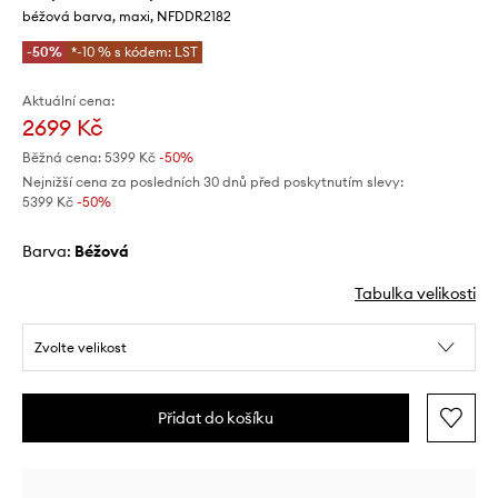
béžová barva, maxi, NFDDR2182
-50%
*-10 % s kódem: LST
Aktuální cena:
2699 Kč
Běžná cena:
5399 Kč
-50%
Nejnižší cena za posledních 30 dnů před poskytnutím slevy:
5399 Kč
 -50%
Barva:
béžová
Tabulka velikosti
Zvolte velikost
Přidat do košíku