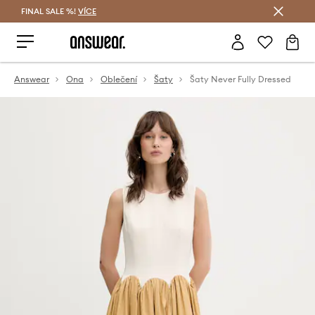
FINAL SALE %!
VÍCE
Ušetřete s Answear Club
Answear
Ona
Oblečení
Šaty
Šaty Never Fully Dressed