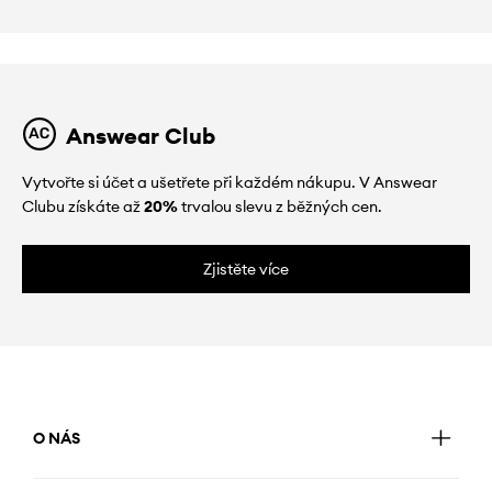
Answear Club
Vytvořte si účet a ušetřete při každém nákupu. V Answear
Clubu získáte až
20%
trvalou slevu z běžných cen.
Zjistěte více
O NÁS