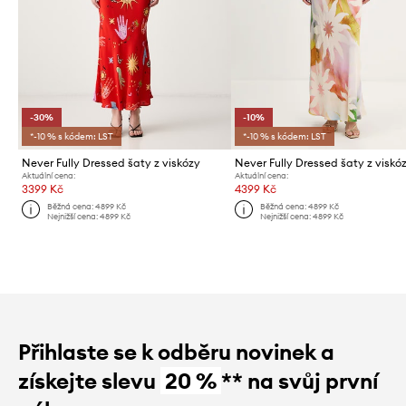
-30%
-10%
*-10 % s kódem: LST
*-10 % s kódem: LST
Never Fully Dressed šaty z viskózy
Never Fully Dressed šaty z viskó
Aktuální cena:
Aktuální cena:
3399 Kč
4399 Kč
Běžná cena:
4899 Kč
Běžná cena:
4899 Kč
Nejnižší cena:
4899 Kč
Nejnižší cena:
4899 Kč
Přihlaste se k odběru novinek a
získejte slevu
20 %
** na svůj první