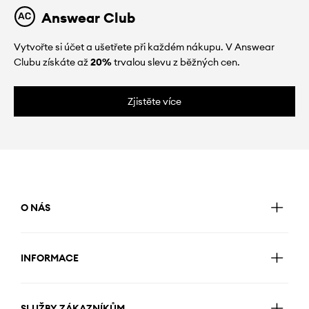
Answear Club
Vytvořte si účet a ušetřete při každém nákupu. V Answear
Clubu získáte až
20%
trvalou slevu z běžných cen.
Zjistěte více
O NÁS
INFORMACE
SLUŽBY ZÁKAZNÍKŮM