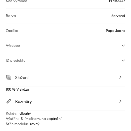
Kód výrobce
PL953447
Barva
červená
Značka
Pepe Jeans
Výrobce
ID produktu
Složení
100 % Viskóza
Rozměry
Rukáv
:
dlouhý
Výstřih
:
S límečkem, na zapínání
Střih modelu
:
rovný