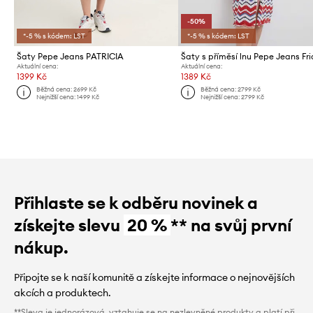
-50%
*-5 % s kódem: LST
*-5 % s kódem: LST
Šaty Pepe Jeans PATRICIA
Šaty s příměsí lnu Pepe Jeans Fr
Aktuální cena:
Aktuální cena:
1399 Kč
1389 Kč
Běžná cena:
2699 Kč
Běžná cena:
2799 Kč
Nejnižší cena:
1499 Kč
Nejnižší cena:
2799 Kč
Přihlaste se k odběru novinek a
získejte slevu
20 %
** na svůj první
nákup.
Připojte se k naší komunitě a získejte informace o nejnovějších
akcích a produktech.
**Sleva je jednorázová, vztahuje se na nezlevněné produkty a platí při