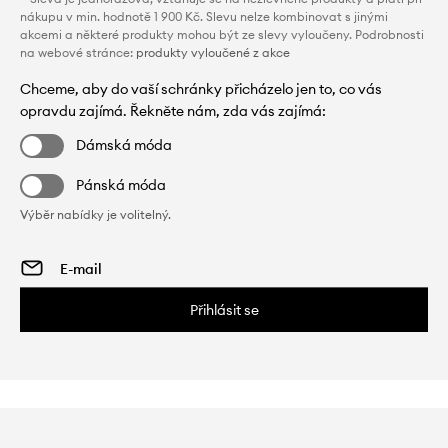
nákupu v min. hodnotě 1 900 Kč. Slevu nelze kombinovat s jinými
akcemi a některé produkty mohou být ze slevy vyloučeny. Podrobnosti
na webové stránce:
produkty vyloučené z akce
Chceme, aby do vaší schránky přicházelo jen to, co vás
opravdu zajímá. Řekněte nám, zda vás zajímá:
Dámská móda
Pánská móda
Výběr nabídky je volitelný.
Přihlásit se