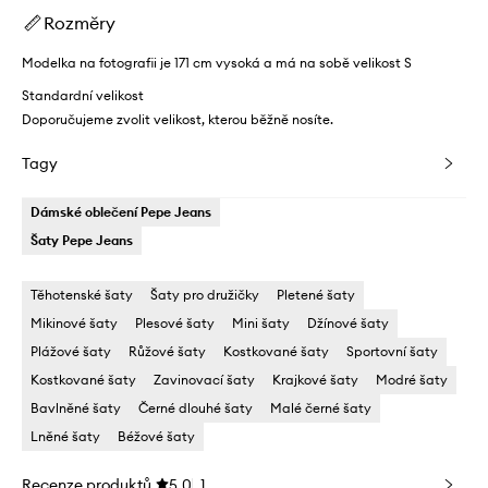
Rozměry
Modelka na fotografii je 171 cm vysoká a má na sobě velikost S
Standardní velikost
Doporučujeme zvolit velikost, kterou běžně nosíte.
Tagy
Dámské oblečení Pepe Jeans
Šaty Pepe Jeans
Těhotenské šaty
Šaty pro družičky
Pletené šaty
Mikinové šaty
Plesové šaty
Mini šaty
Džínové šaty
Plážové šaty
Růžové šaty
Kostkované šaty
Sportovní šaty
Kostkované šaty
Zavinovací šaty
Krajkové šaty
Modré šaty
Bavlněné šaty
Černé dlouhé šaty
Malé černé šaty
Lněné šaty
Béžové šaty
Recenze produktů
5.0
1