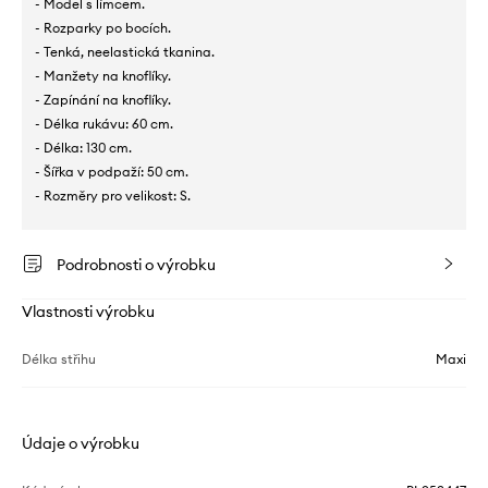
- Model s límcem.
- Rozparky po bocích.
- Tenká, neelastická tkanina.
- Manžety na knoflíky.
- Zapínání na knoflíky.
- Délka rukávu: 60 cm.
- Délka: 130 cm.
- Šířka v podpaží: 50 cm.
- Rozměry pro velikost: S.
Podrobnosti o výrobku
Vlastnosti výrobku
Délka střihu
Maxi
Údaje o výrobku