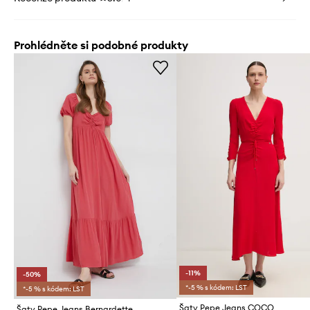
Prohlédněte si podobné produkty
-11%
-50%
*-5 % s kódem: LST
*-5 % s kódem: LST
Šaty Pepe Jeans COCO
Šaty Pepe Jeans Bernardette