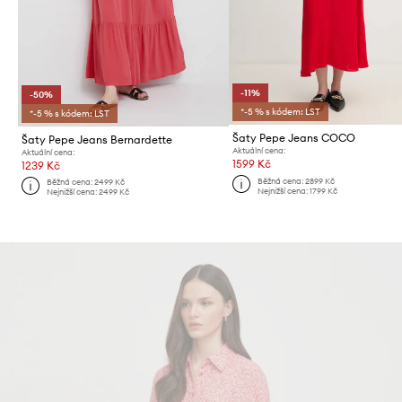
-11%
-50%
*-5 % s kódem: LST
*-5 % s kódem: LST
Šaty Pepe Jeans COCO
Šaty Pepe Jeans Bernardette
Aktuální cena:
Aktuální cena:
1599 Kč
1239 Kč
Běžná cena:
2899 Kč
Běžná cena:
2499 Kč
Nejnižší cena:
1799 Kč
Nejnižší cena:
2499 Kč