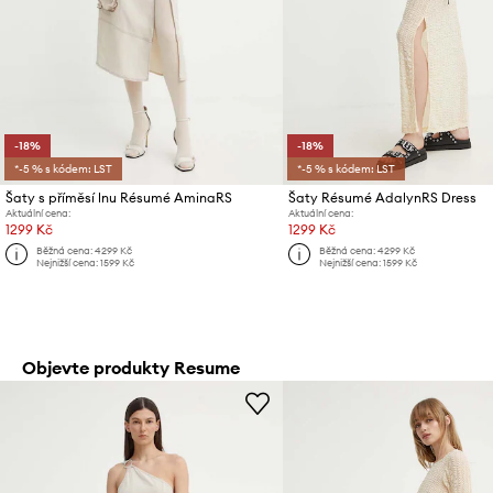
-18%
-18%
*-5 % s kódem: LST
*-5 % s kódem: LST
Šaty s příměsí lnu Résumé AminaRS
Šaty Résumé AdalynRS Dress
Aktuální cena:
Aktuální cena:
1299 Kč
1299 Kč
Běžná cena:
4299 Kč
Běžná cena:
4299 Kč
Nejnižší cena:
1599 Kč
Nejnižší cena:
1599 Kč
Objevte produkty Resume