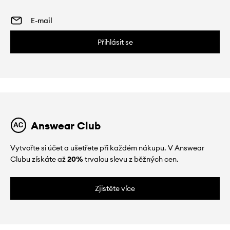
Přihlásit se
Answear Club
Vytvořte si účet a ušetřete při každém nákupu. V Answear
Clubu získáte až
20%
trvalou slevu z běžných cen.
Zjistěte více