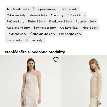
Těhotenské šaty
Šaty pro družičky
Pletené šaty
Mikinové šaty
Plesové šaty
Mini šaty
Džínové šaty
Plážové šaty
Růžové šaty
Kostkované šaty
Sportovní šaty
Kostkované šaty
Zavinovací šaty
Krajkové šaty
Modré šaty
Bavlněné šaty
Černé dlouhé šaty
Malé černé šaty
Lněné šaty
Béžové šaty
Prohlédněte si podobné produkty