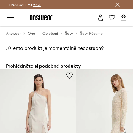
FINAL SALE %!
VÍCE
Ušetřete s Answear Club
Answear
Ona
Oblečení
Šaty
Šaty Résumé
Tento produkt je momentálně nedostupný
Prohlédněte si podobné produkty