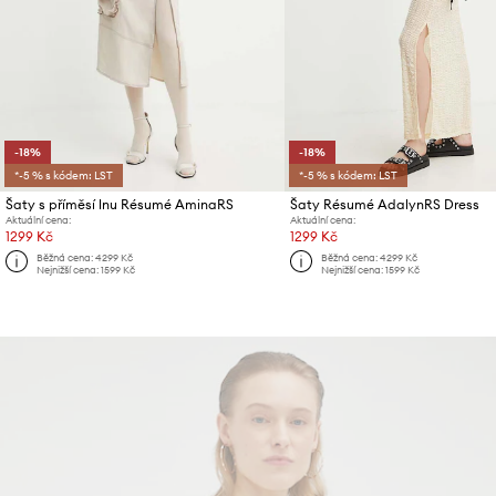
-18%
-18%
*-5 % s kódem: LST
*-5 % s kódem: LST
Šaty s příměsí lnu Résumé AminaRS
Šaty Résumé AdalynRS Dress
Aktuální cena:
Aktuální cena:
1299 Kč
1299 Kč
Běžná cena:
4299 Kč
Běžná cena:
4299 Kč
Nejnižší cena:
1599 Kč
Nejnižší cena:
1599 Kč