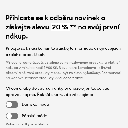
Přihlaste se k odběru novinek a
získejte slevu
20 %
** na svůj první
nákup.
Připojte se k naší komunitě a získejte informace o nejnovějších
akcích a produktech.
**Sleva je jednorázová, vztahuje se na nezlevněné produkty a platí při
nákupu v min. hodnotě 1 900 Kč. Slevu nelze kombinovat s jinými
akcemi a některé produkty mohou být ze slevy vyloučeny. Podrobnosti
na webové stránce:
produkty vyloučené z akce
Chceme, aby do vaší schránky přicházelo jen to, co vás
opravdu zajímá. Řekněte nám, zda vás zajímá:
Dámská móda
Pánská móda
Výběr nabídky je volitelný.