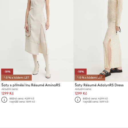
-18%
-18%
*-5 % s kódem: LST
*-5 % s kódem: LST
Šaty s příměsí lnu Résumé AminaRS
Šaty Résumé AdalynRS Dress
Aktuální cena:
Aktuální cena:
1299 Kč
1299 Kč
Běžná cena:
4299 Kč
Běžná cena:
4299 Kč
Nejnižší cena:
1599 Kč
Nejnižší cena:
1599 Kč