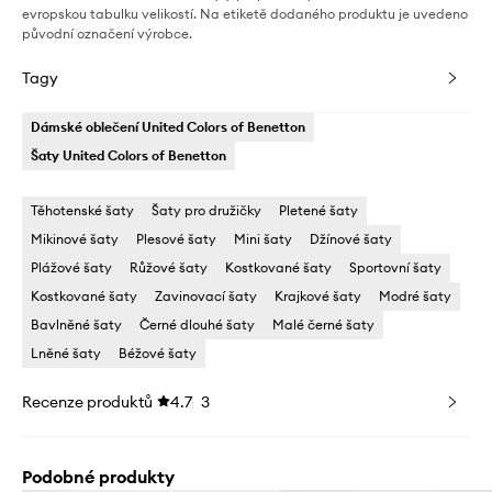
evropskou tabulku velikostí. Na etiketě dodaného produktu je uvedeno
původní označení výrobce.
Tagy
Dámské oblečení United Colors of Benetton
Šaty United Colors of Benetton
Těhotenské šaty
Šaty pro družičky
Pletené šaty
Mikinové šaty
Plesové šaty
Mini šaty
Džínové šaty
Plážové šaty
Růžové šaty
Kostkované šaty
Sportovní šaty
Kostkované šaty
Zavinovací šaty
Krajkové šaty
Modré šaty
Bavlněné šaty
Černé dlouhé šaty
Malé černé šaty
Lněné šaty
Béžové šaty
Recenze produktů
4.7
3
Podobné produkty