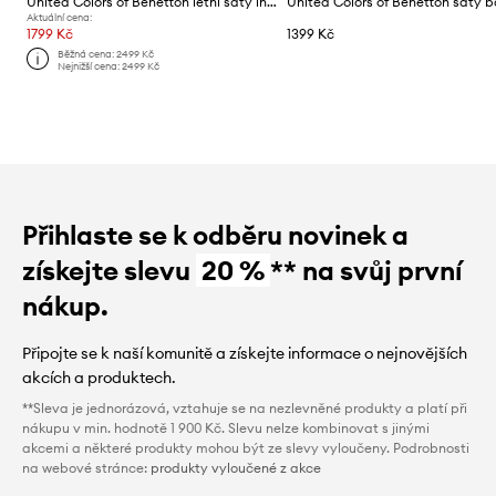
United Colors of Benetton letní šaty lněné
Aktuální cena:
1799 Kč
1399 Kč
Běžná cena:
2499 Kč
Nejnižší cena:
2499 Kč
Přihlaste se k odběru novinek a
získejte slevu
20 %
** na svůj první
nákup.
Připojte se k naší komunitě a získejte informace o nejnovějších
akcích a produktech.
**Sleva je jednorázová, vztahuje se na nezlevněné produkty a platí při
nákupu v min. hodnotě 1 900 Kč. Slevu nelze kombinovat s jinými
akcemi a některé produkty mohou být ze slevy vyloučeny. Podrobnosti
na webové stránce:
produkty vyloučené z akce