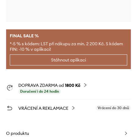
FINAL SALE %
*-5 % s kódem: LST při nákupu za min. 2 200 Kč. S kódem
FIN: -10 % v aplikaci!
Stáhnout aplikaci
DOPRAVA ZDARMA od
1800 Kč
Doručení i do 24 hodin
VRÁCENÍ A REKLAMACE
Vrácení do 30 dnů
O produktu