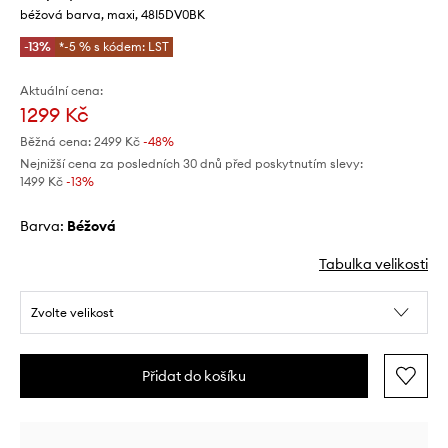
béžová barva, maxi, 48I5DV0BK
-13%
*-5 % s kódem: LST
Aktuální cena:
1299 Kč
Běžná cena:
2499 Kč
-48%
Nejnižší cena za posledních 30 dnů před poskytnutím slevy:
1499 Kč
 -13%
Barva:
béžová
Tabulka velikosti
Zvolte velikost
Přidat do košíku