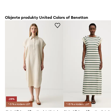
Objevte produkty United Colors of Benetton
-28%
*-5 % s kódem: LST
*-15 % s kódem: LST