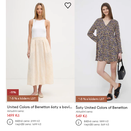
-11%
*-5 % s kódem: LST
*-5 % s kódem: LST
United Colors of Benetton šaty s bavlnou
Šaty United Colors of Benetton
Aktuální cena:
Aktuální cena:
1499 Kč
549 Kč
Běžná cena:
2199 Kč
Běžná cena:
1899 Kč
Nejnižší cena:
1699 Kč
Nejnižší cena:
569 Kč