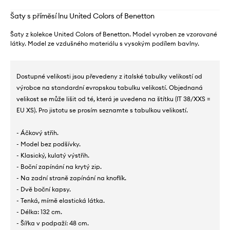
Šaty s příměsí lnu United Colors of Benetton
Šaty z kolekce United Colors of Benetton. Model vyroben ze vzorované
látky. Model ze vzdušného materiálu s vysokým podílem bavlny.
Dostupné velikosti jsou převedeny z italské tabulky velikostí od
výrobce na standardní evropskou tabulku velikostí. Objednaná
velikost se může lišit od té, která je uvedena na štítku (IT 38/XXS =
EU XS). Pro jistotu se prosím seznamte s tabulkou velikostí.
- Áčkový střih.
- Model bez podšívky.
- Klasický, kulatý výstřih.
- Boční zapínání na krytý zip.
- Na zadní straně zapínání na knoflík.
- Dvě boční kapsy.
- Tenká, mírně elastická látka.
- Délka: 132 cm.
- Šířka v podpaží: 48 cm.