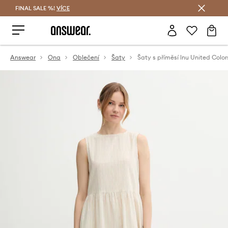
FINAL SALE %!
VÍCE
Ušetřete s Answear Club
Answear
Ona
Oblečení
Šaty