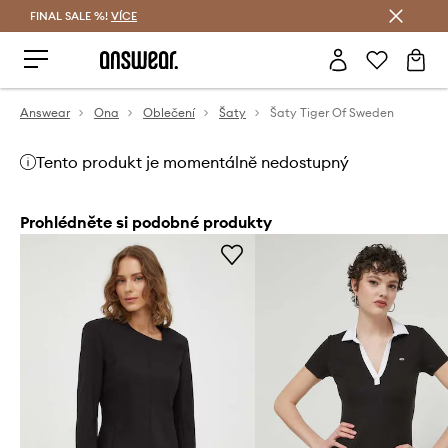
FINAL SALE %!
VÍCE
Ušetřete s Answear Club
Answear
Ona
Oblečení
Šaty
Šaty Tiger Of Sweden
Tento produkt je momentálně nedostupný
Prohlédněte si podobné produkty