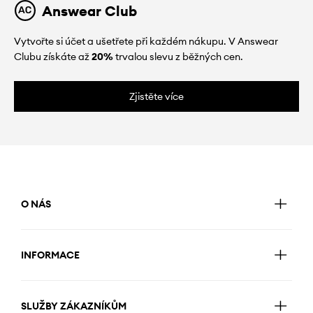
Answear Club
Vytvořte si účet a ušetřete při každém nákupu. V Answear
Clubu získáte až
20%
trvalou slevu z běžných cen.
Zjistěte více
O NÁS
INFORMACE
SLUŽBY ZÁKAZNÍKŮM