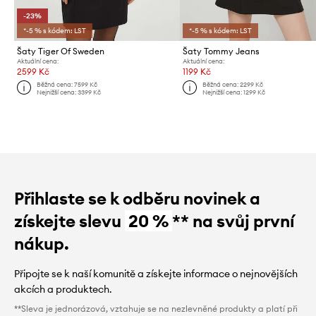
-23%
*-5 % s kódem: LST
*-5 % s kódem: LST
Šaty Tiger Of Sweden
Šaty Tommy Jeans
Aktuální cena:
Aktuální cena:
2599 Kč
1199 Kč
Běžná cena:
7599 Kč
Běžná cena:
2299 Kč
Nejnižší cena:
3399 Kč
Nejnižší cena:
1299 Kč
Přihlaste se k odběru novinek a
získejte slevu
20 %
** na svůj první
nákup.
Připojte se k naší komunitě a získejte informace o nejnovějších
akcích a produktech.
**Sleva je jednorázová, vztahuje se na nezlevněné produkty a platí při