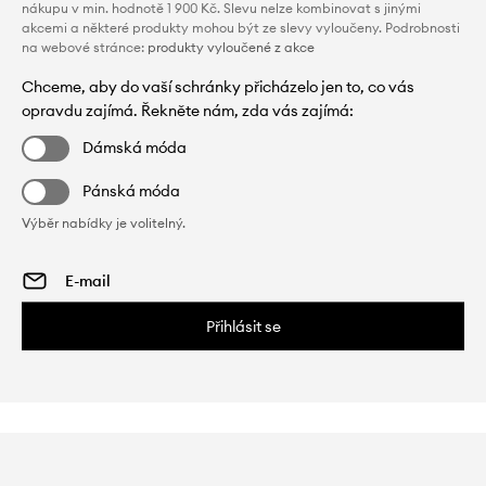
nákupu v min. hodnotě 1 900 Kč. Slevu nelze kombinovat s jinými
akcemi a některé produkty mohou být ze slevy vyloučeny. Podrobnosti
na webové stránce:
produkty vyloučené z akce
Chceme, aby do vaší schránky přicházelo jen to, co vás
opravdu zajímá. Řekněte nám, zda vás zajímá:
Dámská móda
Pánská móda
Výběr nabídky je volitelný.
Přihlásit se