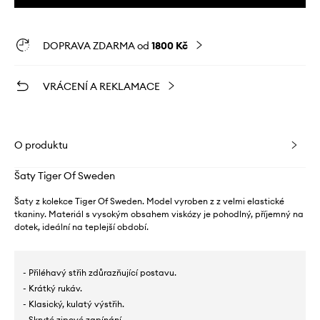
DOPRAVA ZDARMA od
1800 Kč
VRÁCENÍ A REKLAMACE
O produktu
Šaty Tiger Of Sweden
Šaty z kolekce Tiger Of Sweden. Model vyroben z z velmi elastické
tkaniny. Materiál s vysokým obsahem viskózy je pohodlný, příjemný na
dotek, ideální na teplejší období.
- Přiléhavý střih zdůrazňující postavu.
- Krátký rukáv.
- Klasický, kulatý výstřih.
- Skryté zipové zapínání.