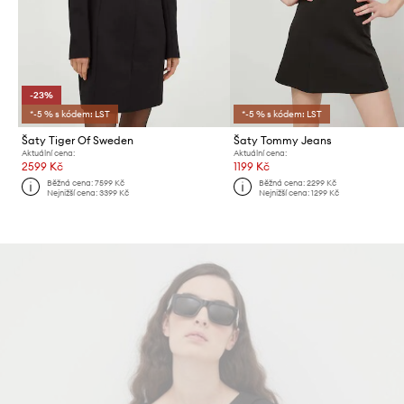
-23%
*-5 % s kódem: LST
*-5 % s kódem: LST
Šaty Tiger Of Sweden
Šaty Tommy Jeans
Aktuální cena:
Aktuální cena:
2599 Kč
1199 Kč
Běžná cena:
7599 Kč
Běžná cena:
2299 Kč
Nejnižší cena:
3399 Kč
Nejnižší cena:
1299 Kč