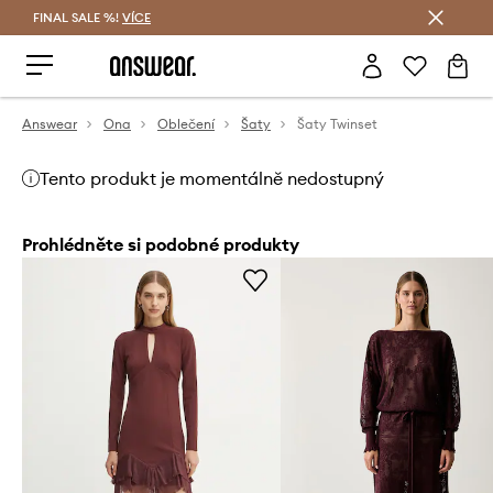
FINAL SALE %!
VÍCE
Ušetřete s Answear Club
Answear
Ona
Oblečení
Šaty
Šaty Twinset
Tento produkt je momentálně nedostupný
Prohlédněte si podobné produkty