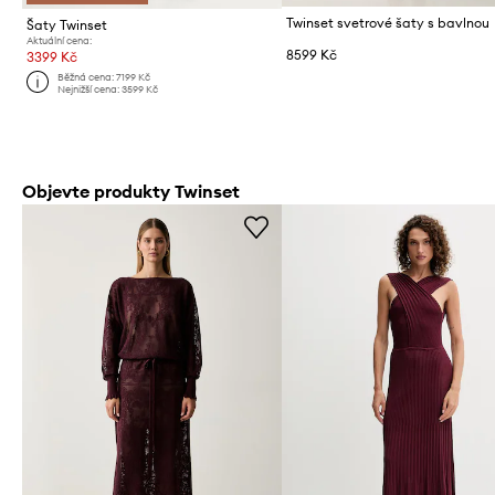
Twinset svetrové šaty s bavlnou
Šaty Twinset
Aktuální cena:
8599 Kč
3399 Kč
Běžná cena:
7199 Kč
Nejnižší cena:
3599 Kč
Objevte produkty Twinset