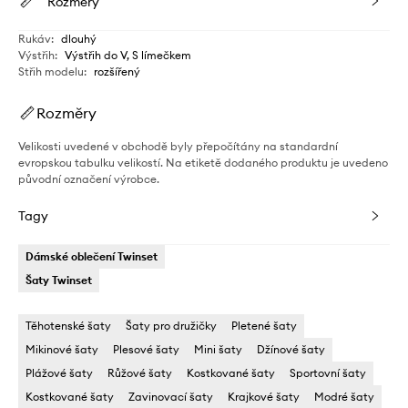
Rozměry
Rukáv
:
dlouhý
Výstřih
:
Výstřih do V, S límečkem
Střih modelu
:
rozšířený
Rozměry
Velikosti uvedené v obchodě byly přepočítány na standardní
evropskou tabulku velikostí. Na etiketě dodaného produktu je uvedeno
původní označení výrobce.
Tagy
Dámské oblečení Twinset
Šaty Twinset
Těhotenské šaty
Šaty pro družičky
Pletené šaty
Mikinové šaty
Plesové šaty
Mini šaty
Džínové šaty
Plážové šaty
Růžové šaty
Kostkované šaty
Sportovní šaty
Kostkované šaty
Zavinovací šaty
Krajkové šaty
Modré šaty