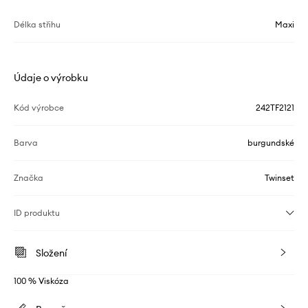
Délka střihu
Maxi
Údaje o výrobku
Kód výrobce
242TF2121
Barva
burgundské
Značka
Twinset
ID produktu
Složení
100 % Viskóza