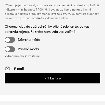
**Sleva je jednorázová, vztahuje se na nezlevněné produkty a platí při
nákupu v min. hodnotě 1 900 Kč. Slevu nelze kombinovat s jinými
akcemi a některé produkty mohou být ze slevy vyloučeny. Podrobnosti
na webové stránce:
produkty vyloučené z akce
Chceme, aby do vaší schránky přicházelo jen to, co vás
opravdu zajímá. Řekněte nám, zda vás zajímá:
Dámská móda
Pánská móda
Výběr nabídky je volitelný.
Přihlásit se