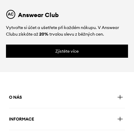
Answear Club
Vytvořte si účet a ušetřete při každém nákupu. V Answear
Clubu získáte až
20%
trvalou slevu z běžných cen.
Zjistěte více
O NÁS
INFORMACE