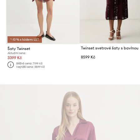
*-10 % s kódem: LST
Twinset svetrové šaty s bavlnou
Šaty Twinset
Aktuální cena:
8599 Kč
3399 Kč
Běžná cena:
7199 Kč
Nejnižší cena:
3599 Kč