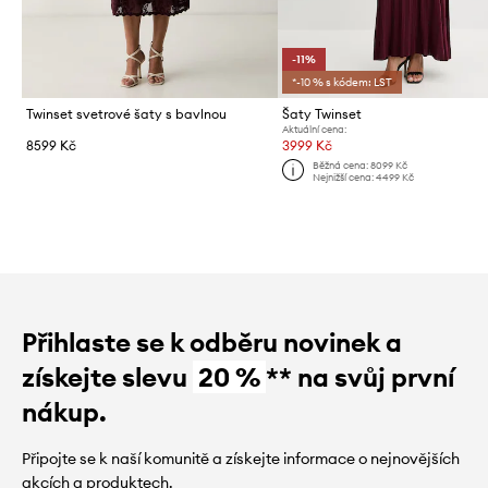
-11%
*-10 % s kódem: LST
Twinset svetrové šaty s bavlnou
Šaty Twinset
Aktuální cena:
8599 Kč
3999 Kč
Běžná cena:
8099 Kč
Nejnižší cena:
4499 Kč
Přihlaste se k odběru novinek a
získejte slevu
20 %
** na svůj první
nákup.
Připojte se k naší komunitě a získejte informace o nejnovějších
akcích a produktech.