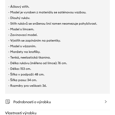
- Áčkový střih.
- Model je vyroben z materiálu se saténovou vazbou.
- Dlouhý rukáv.
- Střih rukávů se sníženou linií ramen neomezuje pohyblivost.
- Model s límcem.
- Zavinovací model.
- Výstřih se zapínáním na patentky.
- Model s vázaním.
- Manžety na knoflíky.
- Tenká, neelastická tkanina.
- Délka rukávu (měřeno od límce): 76 cm.
- Délka: 153 cm.
- Šířka v podpaží: 48 cm.
- Šířka pasu: 34 cm.
- Rozměry pro velikost: 36.
Podrobnosti o výrobku
Vlastnosti výrobku