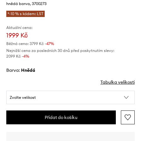
hnědá barva, 3700273
*-10 % s kódem: LST
Aktuální cena:
1999 Kč
Běžná cena:
3799 Kč
-47%
Nejnižší cena za posledních 30 dnů před poskytnutím slevy:
2099 Kč
 -4%
Barva:
hnědá
Tabulka velikosti
Zvolte velikost
Přidat do košíku