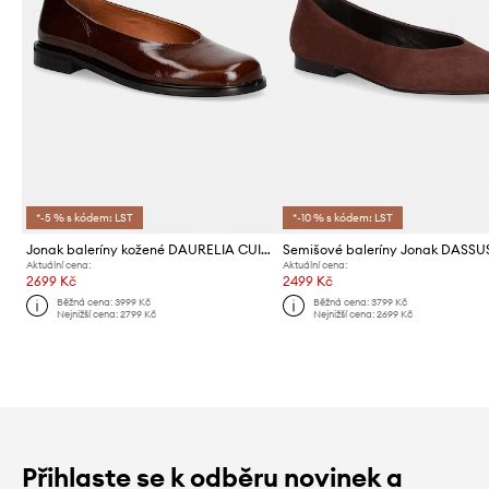
*-5 % s kódem: LST
*-10 % s kódem: LST
Jonak baleríny kožené DAURELIA CUIR
Aktuální cena:
Aktuální cena:
2699 Kč
2499 Kč
Běžná cena:
3999 Kč
Běžná cena:
3799 Kč
Nejnižší cena:
2799 Kč
Nejnižší cena:
2699 Kč
Přihlaste se k odběru novinek a