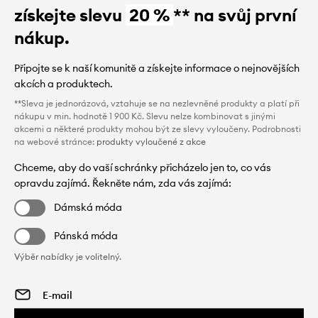
získejte slevu
20 %
** na svůj první
nákup.
Připojte se k naší komunitě a získejte informace o nejnovějších
akcích a produktech.
**Sleva je jednorázová, vztahuje se na nezlevněné produkty a platí při
nákupu v min. hodnotě 1 900 Kč. Slevu nelze kombinovat s jinými
akcemi a některé produkty mohou být ze slevy vyloučeny. Podrobnosti
na webové stránce:
produkty vyloučené z akce
Chceme, aby do vaší schránky přicházelo jen to, co vás
opravdu zajímá. Řekněte nám, zda vás zajímá:
Dámská móda
Pánská móda
Výběr nabídky je volitelný.