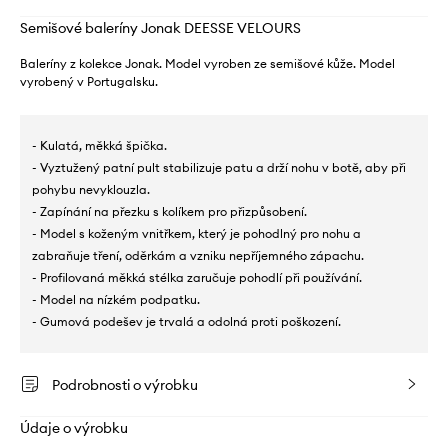
Semišové baleríny Jonak DEESSE VELOURS
Baleríny z kolekce Jonak. Model vyroben ze semišové kůže. Model
vyrobený v Portugalsku.
- Kulatá, měkká špička.
- Vyztužený patní pult stabilizuje patu a drží nohu v botě, aby při
pohybu nevyklouzla.
- Zapínání na přezku s kolíkem pro přizpůsobení.
- Model s koženým vnitřkem, který je pohodlný pro nohu a
zabraňuje tření, oděrkám a vzniku nepříjemného zápachu.
- Profilovaná měkká stélka zaručuje pohodlí při používání.
- Model na nízkém podpatku.
- Gumová podešev je trvalá a odolná proti poškození.
Podrobnosti o výrobku
Údaje o výrobku