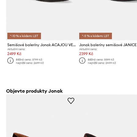
*-10 % s kódem: LST
*-5 % s kódem: LST
Semišové baleríny Jonak ACAJOU VELOURS
Aktuální cena:
Aktuální cena:
2499 Kč
2399 Kč
Běžná cena:
3799 Kč
Běžná cena:
3399 Kč
Nejnižší cena:
2699 Kč
Nejnižší cena:
2499 Kč
Objevte produkty Jonak