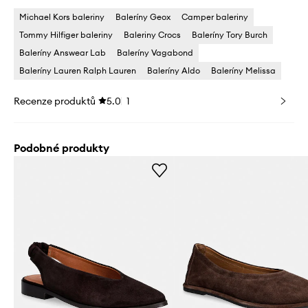
Michael Kors baleriny
Baleríny Geox
Camper baleriny
Tommy Hilfiger baleriny
Baleriny Crocs
Baleríny Tory Burch
Baleríny Answear Lab
Baleríny Vagabond
Baleríny Lauren Ralph Lauren
Baleríny Aldo
Baleríny Melissa
Recenze produktů
5.0
1
Podobné produkty