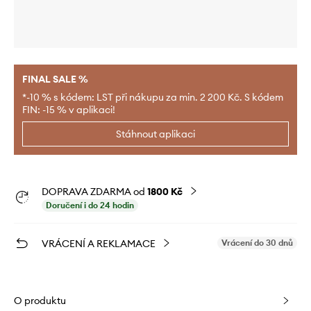
FINAL SALE %
*-10 % s kódem: LST při nákupu za min. 2 200 Kč. S kódem
FIN: -15 % v aplikaci!
Stáhnout aplikaci
DOPRAVA ZDARMA od
1800 Kč
Doručení i do 24 hodin
VRÁCENÍ A REKLAMACE
Vrácení do 30 dnů
O produktu