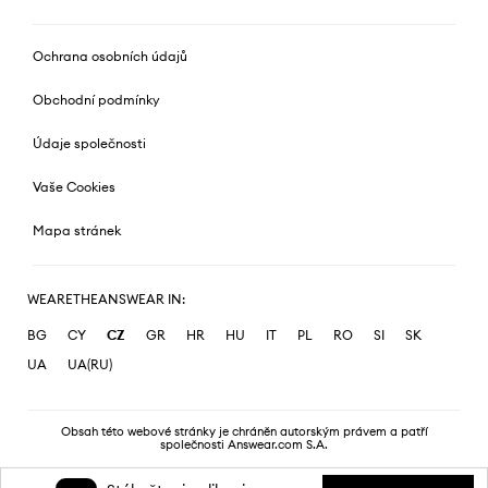
Ochrana osobních údajů
Obchodní podmínky
Údaje společnosti
Vaše Cookies
Mapa stránek
WEARETHEANSWEAR IN:
BG
CY
CZ
GR
HR
HU
IT
PL
RO
SI
SK
UA
UA(RU)
Obsah této webové stránky je chráněn autorským právem a patří
společnosti Answear.com S.A.