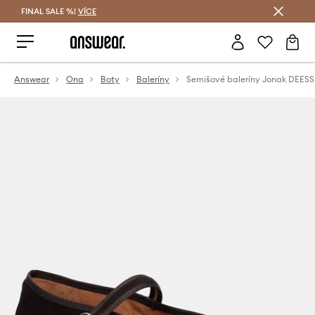
FINAL SALE %!
VÍCE
Ušetřete s Answear Club
Answear
Ona
Boty
Baleríny