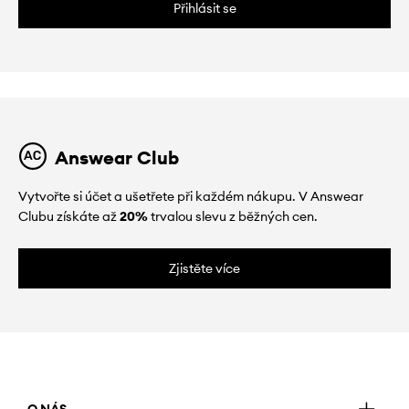
Přihlásit se
Answear Club
Vytvořte si účet a ušetřete při každém nákupu. V Answear
Clubu získáte až
20%
trvalou slevu z běžných cen.
Zjistěte více