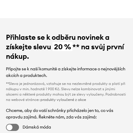
Přihlaste se k odběru novinek a
získejte slevu
20 %
** na svůj první
nákup.
Připojte se k naší komunitě a získejte informace o nejnovějších
akcích a produktech.
**Sleva je jednorázová, vztahuje se na nezlevněné produkty a platí při
nákupu v min. hodnotě 1 900 Kč. Slevu nelze kombinovat s jinými
akcemi a některé produkty mohou být ze slevy vyloučeny. Podrobnosti
na webové stránce:
produkty vyloučené z akce
Chceme, aby do vaší schránky přicházelo jen to, co vás
opravdu zajímá. Řekněte nám, zda vás zajímá:
Dámská móda