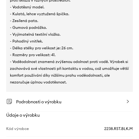
proti skluzu v různých prostředích.
- Vodotěsný model.
- Kulatá, lehce vyztužená špička.
- Zesílená pata.
- Gumová podrážka.
- Vyjímatelná textilní vložka.
- Pohodlný vnitřek.
- Délka stélky pro velikost je: 26 cm.
- Rozměry pro velikost: 41.
- Voděodolnost znamená zvýšenou odolnost proti vodě. Výrobek si
zachovává své vlastnosti při kontaktu s vodou, což umožňuje větší
komfort používání díky nižšímu prahu voděodolnosti, ale
nezaručuje úplnou vodotěsnost.
Podrobnosti o výrobku
Údaje o výrobku
Kód výrobce
2238.RST.BLK.M