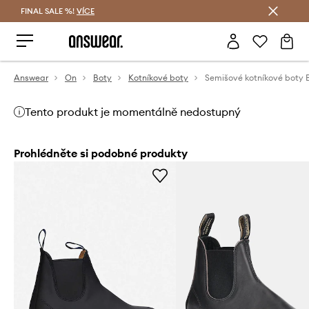
FINAL SALE %!
VÍCE
Ušetřete s Answear Club
Answear
On
Boty
Kotníkové boty
Tento produkt je momentálně nedostupný
Prohlédněte si podobné produkty