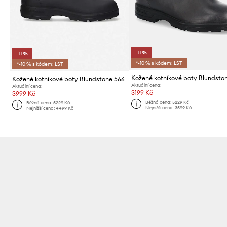
-11%
-11%
*-10 % s kódem: LST
*-10 % s kódem: LST
Kožené kotníkové boty Blundstone 566
Aktuální cena:
Aktuální cena:
3199 Kč
3999 Kč
Běžná cena:
5229 Kč
Běžná cena:
5229 Kč
Nejnižší cena:
3599 Kč
Nejnižší cena:
4499 Kč