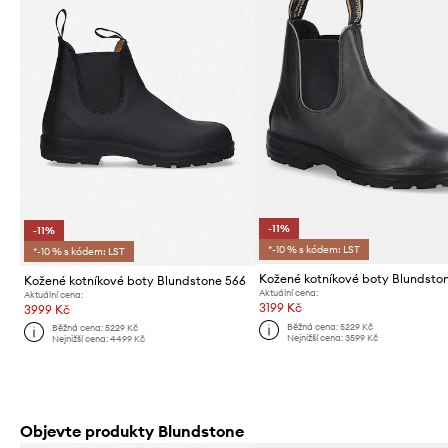
-11%
-11%
*-10 % s kódem: LST
*-10 % s kódem: LST
Kožené kotníkové boty Blundstone 566
Aktuální cena:
Aktuální cena:
3199 Kč
3999 Kč
Běžná cena:
5229 Kč
Běžná cena:
5229 Kč
Nejnižší cena:
3599 Kč
Nejnižší cena:
4499 Kč
Objevte produkty Blundstone