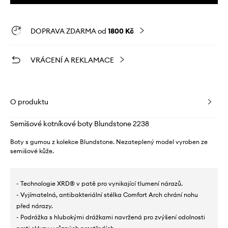
DOPRAVA ZDARMA od
1800 Kč
VRÁCENÍ A REKLAMACE
O produktu
Semišové kotníkové boty Blundstone 2238
Boty s gumou z kolekce Blundstone. Nezateplený model vyroben ze
semišové kůže.
- Technologie XRD® v patě pro vynikající tlumení nárazů.
- Vyjímatelná, antibakteriální stélka Comfort Arch chrání nohu
před nárazy.
- Podrážka s hlubokými drážkami navržená pro zvýšení odolnosti