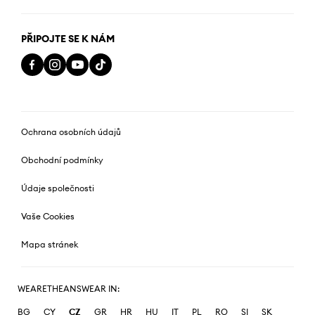
PŘIPOJTE SE K NÁM
Ochrana osobních údajů
Obchodní podmínky
Údaje společnosti
Vaše Cookies
Mapa stránek
WEARETHEANSWEAR IN:
BG
CY
CZ
GR
HR
HU
IT
PL
RO
SI
SK