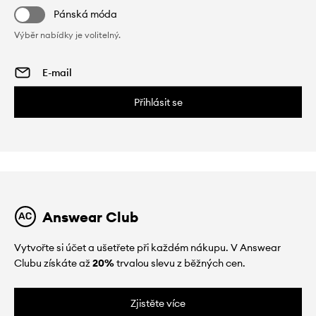
Pánská móda
Výběr nabídky je volitelný.
Přihlásit se
Answear Club
Vytvořte si účet a ušetřete při každém nákupu. V Answear
Clubu získáte až
20%
trvalou slevu z běžných cen.
Zjistěte více