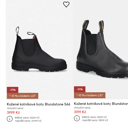
-11%
-11%
*-10 % s kódem: LST
*-10 % s kódem: LST
Kožené kotníkové boty Blundstone 566
Aktuální cena:
Aktuální cena:
3199 Kč
3999 Kč
Běžná cena:
5229 Kč
Běžná cena:
5229 Kč
Nejnižší cena:
3599 Kč
Nejnižší cena:
4499 Kč