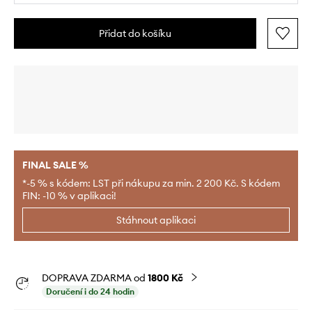
Přidat do košíku
FINAL SALE %
*-5 % s kódem: LST při nákupu za min. 2 200 Kč. S kódem
FIN: -10 % v aplikaci!
Stáhnout aplikaci
DOPRAVA ZDARMA od
1800 Kč
Doručení i do 24 hodin