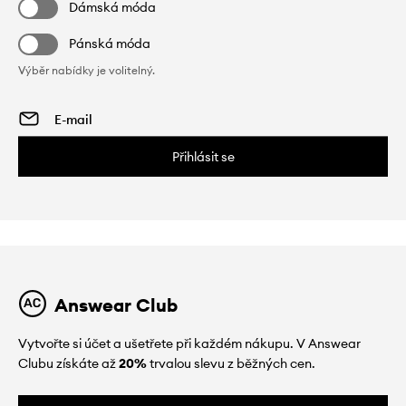
Dámská móda
Pánská móda
Výběr nabídky je volitelný.
Přihlásit se
Answear Club
Vytvořte si účet a ušetřete při každém nákupu. V Answear
Clubu získáte až
20%
trvalou slevu z běžných cen.