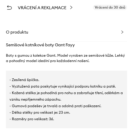
VRÁCENÍ A REKLAMACE
Vrácení do 30 dnů
O produktu
Semišové kotníkové boty Gant Fayy
Boty s gumou z kolekce Gant. Model vyroben ze semišové kůže. Lehký
a pohodlný model ideální pro každodenní nošení.
- Zesílená špička.
- Vyztužená pata poskytuje vynikající podporu kotníku a patě.
- Kožená stélka je pohodlná pro nohu a zabraňuje tření, oděrkám a
vzniku nepříjemného zápachu.
- Gumová podešev je trvalá a odolná proti poškození.
- Délka stélky pro velikost je: 23 cm.
- Rozměry pro velikost: 36.