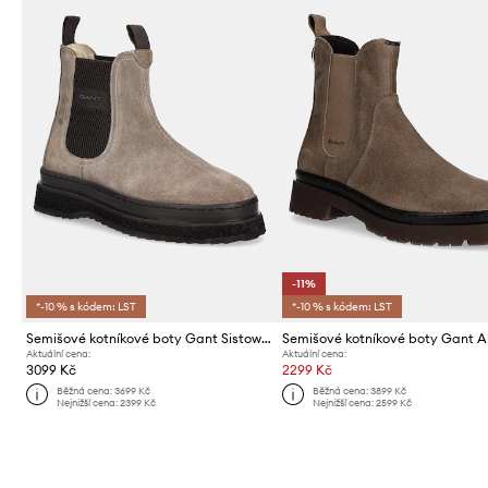
-11%
*-10 % s kódem: LST
*-10 % s kódem: LST
Semišové kotníkové boty Gant Sistown
Semišové kotníkové boty Gant A
Aktuální cena:
Aktuální cena:
3099 Kč
2299 Kč
Běžná cena:
3699 Kč
Běžná cena:
3899 Kč
Nejnižší cena:
2399 Kč
Nejnižší cena:
2599 Kč