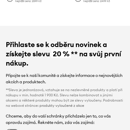
Nejnižší cena:
2599 Kč
Nejnižší cena:
2499 Kč
Přihlaste se k odběru novinek a
získejte slevu
20 %
** na svůj první
nákup.
Připojte se k naší komunitě a získejte informace o nejnovějších
akcích a produktech.
**Sleva je jednorázová, vztahuje se na nezlevněné produkty a platí při
nákupu v min. hodnotě 1 900 Kč. Slevu nelze kombinovat s jinými
akcemi a některé produkty mohou být ze slevy vyloučeny. Podrobnosti
na webové stránce:
produkty vyloučené z akce
Chceme, aby do vaší schránky přicházelo jen to, co vás
opravdu zajímá. Řekněte nám, zda vás zajímá: