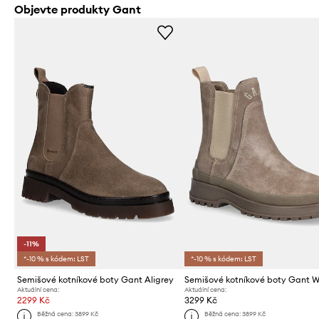
Objevte produkty Gant
-11%
*-10 % s kódem: LST
*-10 % s kódem: LST
Semišové kotníkové boty Gant Aligrey
Semišové kotníkové boty Gant W
Aktuální cena:
Aktuální cena:
2299 Kč
3299 Kč
Běžná cena:
3899 Kč
Běžná cena:
3899 Kč