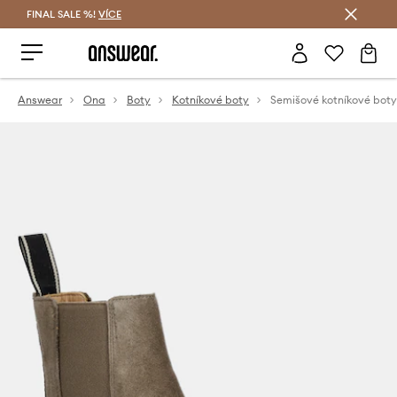
FINAL SALE %!
VÍCE
Ušetřete s Answear Club
Answear
Ona
Boty
Kotníkové boty