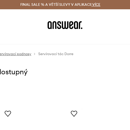
ácení zdarma (od 1800 Kč)
FINAL SALE % A VĚTŠÍ SLEVY V APLIKACI!
Doručení i do 24 h
VÍCE
Ušetřete s 
ervírovací podnosy
Servírovací tác Dorre
dostupný