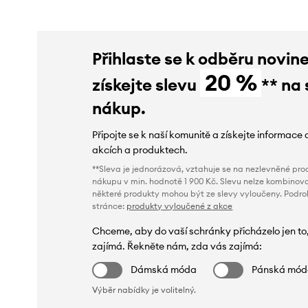
Přihlaste se k odběru novin
20 %
získejte slevu
** na 
nákup.
Připojte se k naší komunitě a získejte informace 
akcích a produktech.
**Sleva je jednorázová, vztahuje se na nezlevněné prod
nákupu v min. hodnotě 1 900 Kč. Slevu nelze kombinova
některé produkty mohou být ze slevy vyloučeny. Podr
stránce:
produkty vyloučené z akce
Chceme, aby do vaší schránky přicházelo jen to
zajímá. Řekněte nám, zda vás zajímá:
Dámská móda
Pánská mó
Výběr nabídky je volitelný.