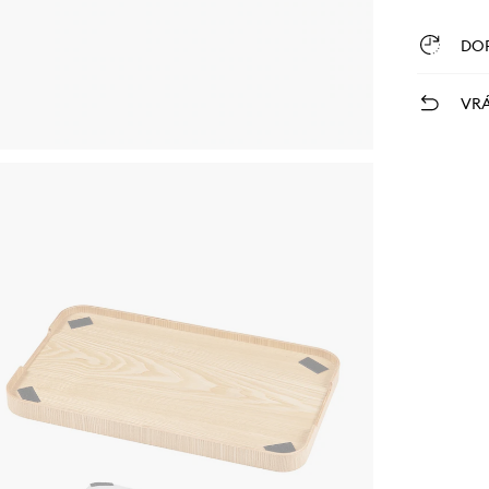
DO
VRÁ