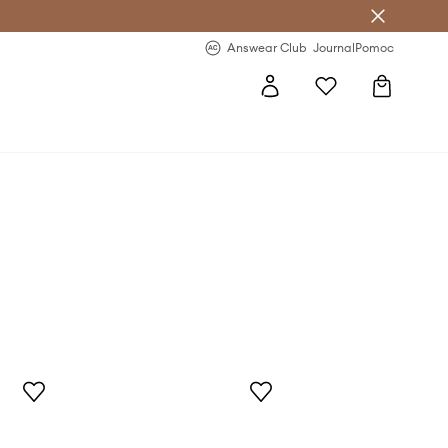
Answear Club
- 20 % na první objednávku
Answear Club
Journal
Pomoc