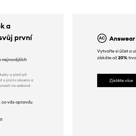
ek a
svůj první
Answear
Vytvořte si účet a
získáte až
20%
trva
o nejnovějších
ukty a platí při
t s jinými akcemi a
Zjistěte více
obnosti na webové
, co vás opravdu
da