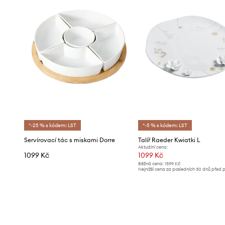
*-25 % s kódem: LST
*-5 % s kódem: LST
Servírovací tác s miskami Dorre
Talíř Raeder Kwiatki L
Aktuální cena:
1099 Kč
1099 Kč
Běžná cena:
1599 Kč
Nejnižší cena za posledních 30 dnů před 
slevy:
1189 Kč