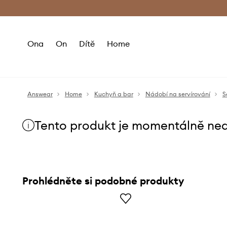
Premium Fashion Benefits
Doručení a vr
Ona
On
Dítě
Home
Answear
Home
Kuchyň a bar
Nádobí na servírování
S
Tento produkt je momentálně ne
Prohlédněte si podobné produkty