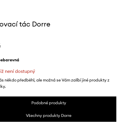
rovací tác Dorre
č
ícebarevná
již není dostupný
ás někdo předběhl, ale možná se Vám zalíbí jiné produkty z
dky.
Podobné produkty
Všechny produkty Dorre