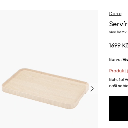
Dorre
Serví
více barev
1699 K
Barva:
v
Produkt 
Bohužel V
naší nabí