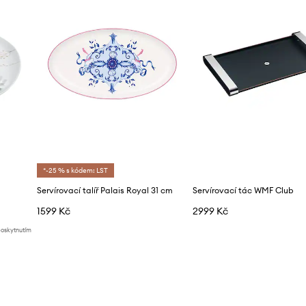
*-25 % s kódem: LST
Servírovací talíř Palais Royal 31 cm
Servírovací tác WMF Club
1599 Kč
2999 Kč
poskytnutím