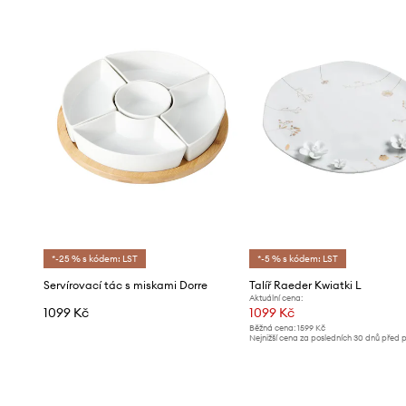
*-25 % s kódem: LST
*-5 % s kódem: LST
Servírovací tác s miskami Dorre
Talíř Raeder Kwiatki L
Aktuální cena:
1099 Kč
1099 Kč
Běžná cena:
1599 Kč
Nejnižší cena za posledních 30 dnů před 
slevy:
1189 Kč