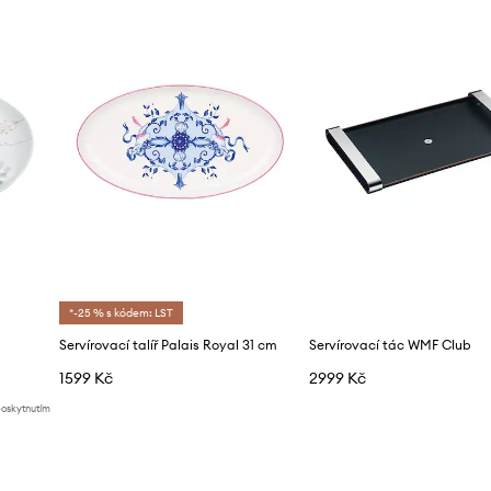
*-25 % s kódem: LST
Servírovací talíř Palais Royal 31 cm
Servírovací tác WMF Club
1599 Kč
2999 Kč
poskytnutím