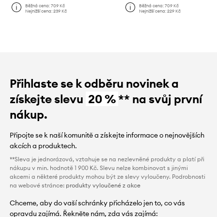
Běžná cena:
709 Kč
Běžná cena:
709 Kč
Nejnižší cena:
239 Kč
Nejnižší cena:
229 Kč
Přihlaste se k odběru novinek a
získejte slevu
20 %
** na svůj první
nákup.
Připojte se k naší komunitě a získejte informace o nejnovějších
akcích a produktech.
**Sleva je jednorázová, vztahuje se na nezlevněné produkty a platí při
nákupu v min. hodnotě 1 900 Kč. Slevu nelze kombinovat s jinými
akcemi a některé produkty mohou být ze slevy vyloučeny. Podrobnosti
na webové stránce:
produkty vyloučené z akce
Chceme, aby do vaší schránky přicházelo jen to, co vás
opravdu zajímá. Řekněte nám, zda vás zajímá: