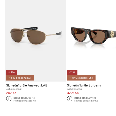
-12%
-11%
*-5 % s kódem: LST
*-10 % s kódem: LST
Sluneční brýle Answear.LAB
Sluneční brýle Burberry
Aktuální cena:
Aktuální cena:
209 Kč
4799 Kč
Běžná cena:
709 Kč
Běžná cena:
7699 Kč
Nejnižší cena:
239 Kč
Nejnižší cena:
5399 Kč