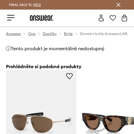
FINAL SALE %!
VÍCE
Ušetřete s Answear Club
Answear
Ona
Doplňky
Brýle
Sluneční brýle Answear.LAB
Tento produkt je momentálně nedostupný
Prohlédněte si podobné produkty