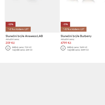
-12%
-11%
*-5 % s kódem: LST
*-10 % s kódem: LST
Sluneční brýle Answear.LAB
Sluneční brýle Burberry
Aktuální cena:
Aktuální cena:
209 Kč
4799 Kč
Běžná cena:
709 Kč
Běžná cena:
7699 Kč
Nejnižší cena:
239 Kč
Nejnižší cena:
5399 Kč