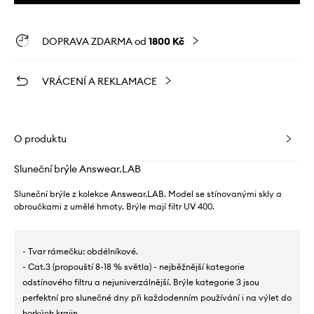
DOPRAVA ZDARMA od
1800 Kč
VRÁCENÍ A REKLAMACE
O produktu
Sluneční brýle Answear.LAB
Sluneční brýle z kolekce Answear.LAB. Model se stínovanými skly a
obroučkami z umělé hmoty. Brýle mají filtr UV 400.
- Tvar rámečku: obdélníkové.
- Cat.3 (propouští 8-18 % světla) - nejběžnější kategorie
odstínového filtru a nejuniverzálnější. Brýle kategorie 3 jsou
perfektní pro slunečné dny při každodenním používání i na výlet do
horkých krajin.