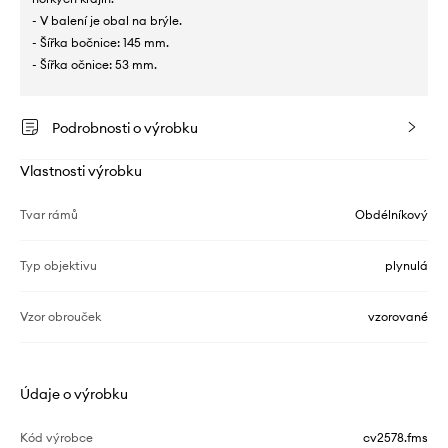
- V balení je obal na brýle.
- Šířka bočnice: 145 mm.
- Šířka očnice: 53 mm.
Podrobnosti o výrobku
Vlastnosti výrobku
Tvar rámů
Obdélníkový
Typ objektivu
plynulá
Vzor obrouček
vzorované
Údaje o výrobku
Kód výrobce
cv2578.fms