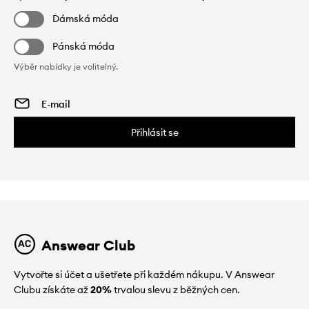
Dámská móda
Pánská móda
Výběr nabídky je volitelný.
Přihlásit se
Answear Club
Vytvořte si účet a ušetřete při každém nákupu. V Answear
Clubu získáte až
20%
trvalou slevu z běžných cen.