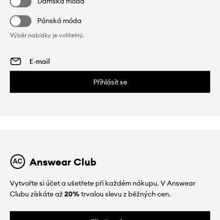
Dámská móda
Pánská móda
Výběr nabídky je volitelný.
Přihlásit se
Answear Club
Vytvořte si účet a ušetřete při každém nákupu. V Answear
Clubu získáte až
20%
trvalou slevu z běžných cen.