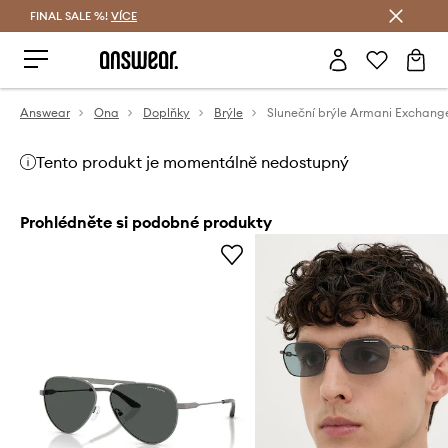
FINAL SALE %!
VÍCE
Ušetřete s Answear Club
Answear
Ona
Doplňky
Brýle
Sluneční brýle Armani Exchang
Tento produkt je momentálně nedostupný
Prohlédněte si podobné produkty