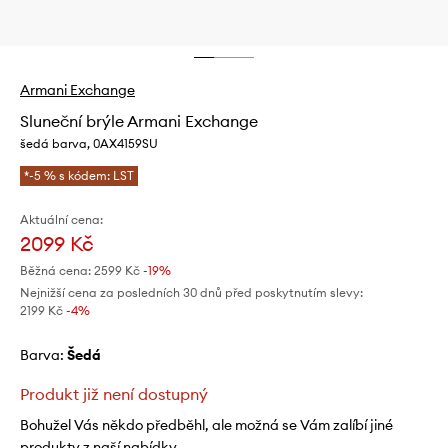
Armani Exchange
Sluneční brýle Armani Exchange
šedá barva, 0AX4159SU
*-5 % s kódem: LST
Aktuální cena:
2099 Kč
Běžná cena:
2599 Kč
-19%
Nejnižší cena za posledních 30 dnů před poskytnutím slevy:
2199 Kč
 -4%
Barva:
šedá
Produkt již není dostupný
Bohužel Vás někdo předběhl, ale možná se Vám zalíbí jiné
produkty z naší nabídky.