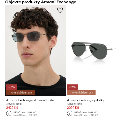
Objevte produkty Armani Exchange
-10%
-12%
*-10 % s kódem: LST
*-10 % s kódem: LST
Armani Exchange sluneční brýle
Armani Exchange pilotky
Aktuální cena:
Aktuální cena:
2429 Kč
2099 Kč
Běžná cena:
2699 Kč
Běžná cena:
2899 Kč
Nejnižší cena:
2699 Kč
Nejnižší cena:
2399 Kč