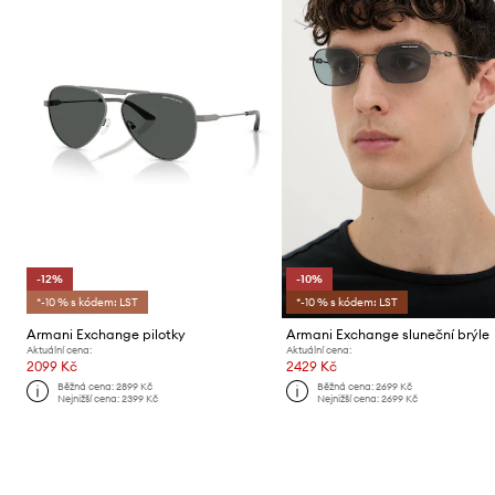
-12%
-10%
*-10 % s kódem: LST
*-10 % s kódem: LST
Armani Exchange pilotky
Armani Exchange sluneční brýle
Aktuální cena:
Aktuální cena:
2099 Kč
2429 Kč
Běžná cena:
2899 Kč
Běžná cena:
2699 Kč
Nejnižší cena:
2399 Kč
Nejnižší cena:
2699 Kč