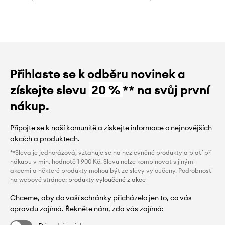
Přihlaste se k odběru novinek a
získejte slevu
20 %
** na svůj první
nákup.
Připojte se k naší komunitě a získejte informace o nejnovějších
akcích a produktech.
**Sleva je jednorázová, vztahuje se na nezlevněné produkty a platí při
nákupu v min. hodnotě 1 900 Kč. Slevu nelze kombinovat s jinými
akcemi a některé produkty mohou být ze slevy vyloučeny. Podrobnosti
na webové stránce:
produkty vyloučené z akce
Chceme, aby do vaší schránky přicházelo jen to, co vás
opravdu zajímá. Řekněte nám, zda vás zajímá: