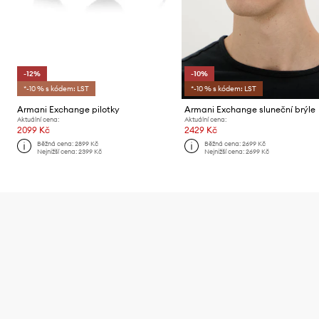
-12%
-10%
*-10 % s kódem: LST
*-10 % s kódem: LST
Armani Exchange pilotky
Armani Exchange sluneční brýle
Aktuální cena:
Aktuální cena:
2099 Kč
2429 Kč
Běžná cena:
2899 Kč
Běžná cena:
2699 Kč
Nejnižší cena:
2399 Kč
Nejnižší cena:
2699 Kč