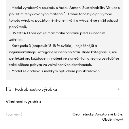
- Model vyrobený v souladu s řadou Armani Sustainability Values s
použitím recyklovaných materiálů. Kromě toho bylo při výrobě
tohoto výrobku použito méně chemikálií a výrazně se snížil odpad
po výrobě.
- UV filtr 400 poskytuje maximální ochranu před slunečním
zářením.
- Kategorie 3 (propouští 8-18 % světla) - nejběžnější a
nejuniverzálnější kategorie slunečního filtru. Brýle kategorie 3 jsou
perfektní pro každodenní nošení ve slunečných dnech a osvědčí se
také během pobytu ve velmi horkých destinacích.
- Model se dodává s měkkým pytlíčkem pro skladování.
Podrobnosti o výrobku
Vlastnosti výrobku
Tvar rámů
Geometrický, Aviátorské brýle,
Obdélníkový