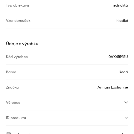
Typ objektivu
jednolitá
Vzor obrouček
hladké
Údaje o výrobku
Kód výrobce
0AX4159SU
Barva
šedá
Značka
Armani Exchange
Výrobce
ID produktu