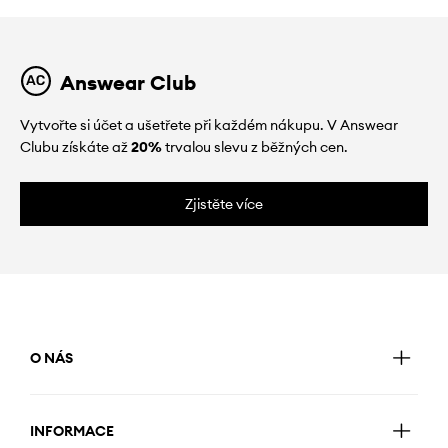
Answear Club
Vytvořte si účet a ušetřete při každém nákupu. V Answear
Clubu získáte až
20%
trvalou slevu z běžných cen.
Zjistěte více
O NÁS
INFORMACE