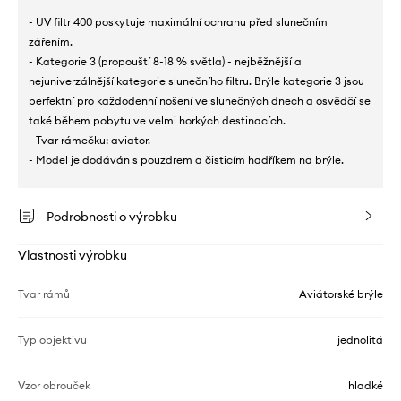
- UV filtr 400 poskytuje maximální ochranu před slunečním
zářením.
- Kategorie 3 (propouští 8-18 % světla) - nejběžnější a
nejuniverzálnější kategorie slunečního filtru. Brýle kategorie 3 jsou
perfektní pro každodenní nošení ve slunečných dnech a osvědčí se
také během pobytu ve velmi horkých destinacích.
- Tvar rámečku: aviator.
- Model je dodáván s pouzdrem a čisticím hadříkem na brýle.
Podrobnosti o výrobku
Vlastnosti výrobku
Tvar rámů
Aviátorské brýle
Typ objektivu
jednolitá
Vzor obrouček
hladké