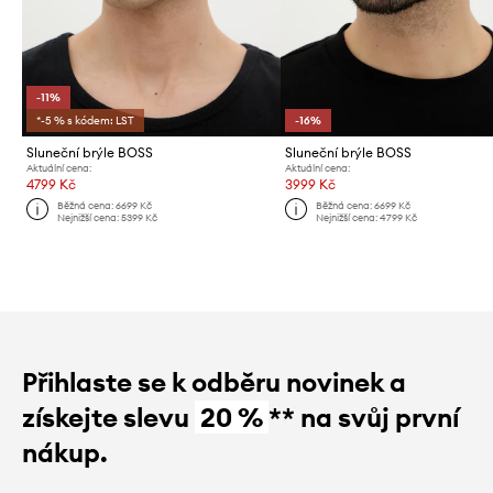
-11%
*-5 % s kódem: LST
-16%
Sluneční brýle BOSS
Sluneční brýle BOSS
Aktuální cena:
Aktuální cena:
4799 Kč
3999 Kč
Běžná cena:
6699 Kč
Běžná cena:
6699 Kč
Nejnižší cena:
5399 Kč
Nejnižší cena:
4799 Kč
Přihlaste se k odběru novinek a
získejte slevu
20 %
** na svůj první
nákup.