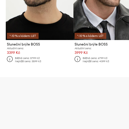
*-10 % s kódem: LST
*-10 % s kódem: LST
Sluneční brýle BOSS
Sluneční brýle BOSS
Aktuální cena:
Aktuální cena:
3399 Kč
3999 Kč
Běžná cena:
5799 Kč
Běžná cena:
6799 Kč
Nejnižší cena:
3599 Kč
Nejnižší cena:
4399 Kč