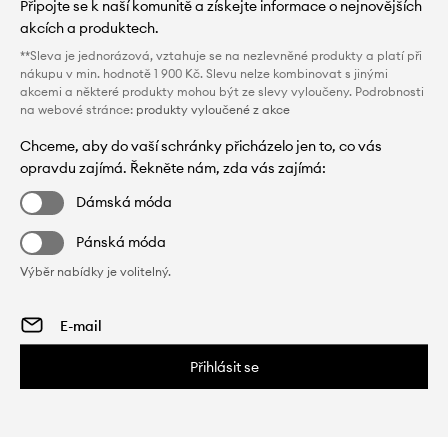
Připojte se k naší komunitě a získejte informace o nejnovějších
akcích a produktech.
**Sleva je jednorázová, vztahuje se na nezlevněné produkty a platí při
nákupu v min. hodnotě 1 900 Kč. Slevu nelze kombinovat s jinými
akcemi a některé produkty mohou být ze slevy vyloučeny. Podrobnosti
na webové stránce:
produkty vyloučené z akce
Chceme, aby do vaší schránky přicházelo jen to, co vás
opravdu zajímá. Řekněte nám, zda vás zajímá:
Dámská móda
Pánská móda
Výběr nabídky je volitelný.
Přihlásit se