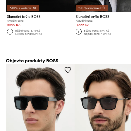
*-10 % s kódem: LST
*-10 % s kódem: LST
Sluneční brýle BOSS
Sluneční brýle BOSS
Aktuální cena:
Aktuální cena:
3399 Kč
3999 Kč
Běžná cena:
5799 Kč
Běžná cena:
6799 Kč
Nejnižší cena:
3599 Kč
Nejnižší cena:
4399 Kč
Objevte produkty BOSS