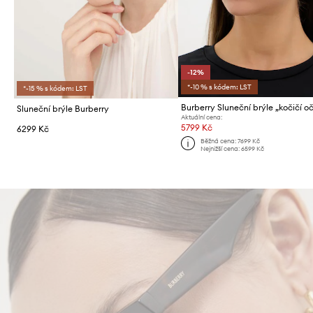
-12%
*-10 % s kódem: LST
*-15 % s kódem: LST
Sluneční brýle Burberry
Aktuální cena:
5799 Kč
6299 Kč
Běžná cena:
7699 Kč
Nejnižší cena:
6599 Kč