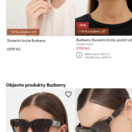
-12%
*-10 % s kódem: LST
*-15 % s kódem: LST
Sluneční brýle Burberry
Aktuální cena:
5799 Kč
6299 Kč
Běžná cena:
7699 Kč
Nejnižší cena:
6599 Kč
Objevte produkty Burberry