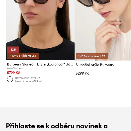
-12%
*-10 % s kódem: LST
*-15 % s kódem: LST
Burberry Sluneční brýle „kočičí oči“ dámské
Sluneční brýle Burberry
Aktuální cena:
5799 Kč
6299 Kč
Běžná cena:
7699 Kč
Nejnižší cena:
6599 Kč
Přihlaste se k odběru novinek a