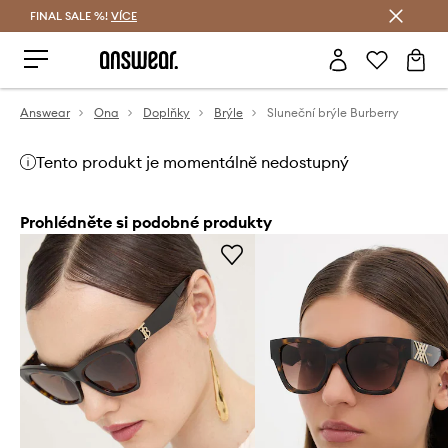
FINAL SALE %!
VÍCE
Ušetřete s Answear Club
Answear
Ona
Doplňky
Brýle
Sluneční brýle Burberry
Tento produkt je momentálně nedostupný
Prohlédněte si podobné produkty