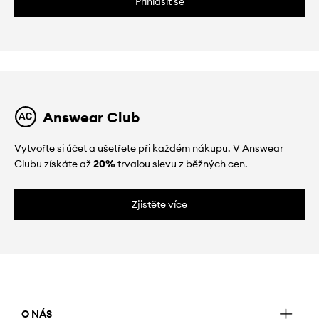
Přihlásit se
Answear Club
Vytvořte si účet a ušetřete při každém nákupu. V Answear
Clubu získáte až
20%
trvalou slevu z běžných cen.
Zjistěte více
O NÁS