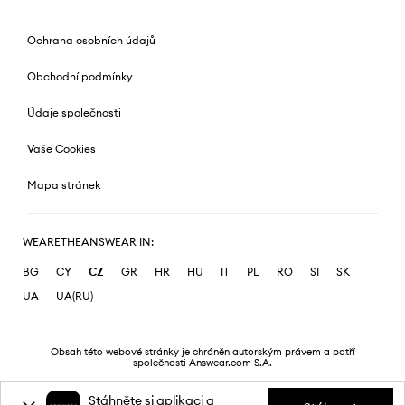
Ochrana osobních údajů
Obchodní podmínky
Údaje společnosti
Vaše Cookies
Mapa stránek
WEARETHEANSWEAR IN:
BG
CY
CZ
GR
HR
HU
IT
PL
RO
SI
SK
UA
UA(RU)
Obsah této webové stránky je chráněn autorským právem a patří
společnosti Answear.com S.A.
Stáhněte si aplikaci a