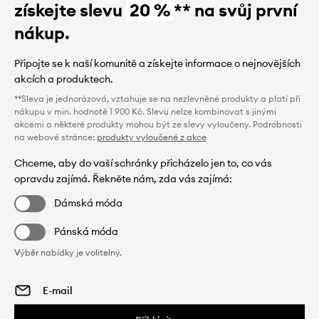
získejte slevu
20 %
** na svůj první
nákup.
Připojte se k naší komunitě a získejte informace o nejnovějších
akcích a produktech.
**Sleva je jednorázová, vztahuje se na nezlevněné produkty a platí při
nákupu v min. hodnotě 1 900 Kč. Slevu nelze kombinovat s jinými
akcemi a některé produkty mohou být ze slevy vyloučeny. Podrobnosti
na webové stránce:
produkty vyloučené z akce
Chceme, aby do vaší schránky přicházelo jen to, co vás
opravdu zajímá. Řekněte nám, zda vás zajímá:
Dámská móda
Pánská móda
Výběr nabídky je volitelný.